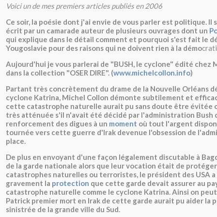
Voici un de mes premiers articles publiés en 2006
Ce soir, la poésie dont j'ai envie de vous parler est politique. Il s
écrit par un camarade auteur de plusieurs ouvrages dont un
P
qui explique dans le détail comment et pourquoi s'est fait le 
Yougoslavie pour des raisons qui ne doivent rien à la démo
crati
Aujourd'hui je vous parlerai de "BUSH, le cyclone" édité chez
dans la collection "OSER DIRE". (
www.michelcollon.info
)
Partant très concrètement du drame de la Nouvelle Orléans dé
cyclone Katrina, Michel Collon démonte subtilement et effi
cette catastrophe naturelle aurait pu sans doute être évitée o
très atténuée s'il n'avait été décidé par l'administration Bush
renforcement des digues à un
moment
où tout l'argent dispon
tournée vers cette guerre d'Irak devenue l'obsession de l'adm
place.
De plus en envoyant d'une façon légalement discutable à Ba
de la garde nationale alors que leur vocation était de protéger
catastrophes naturelles ou terroristes, le président des USA a
gravement la
protection
que cette garde devait assurer au pa
catastrophe naturelle comme le cyclone Katrina. Ainsi on peu
Patrick premier mort en Irak de cette garde aurait pu aider la 
sinistrée de la grande ville du Sud.