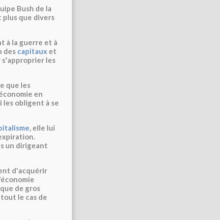
quipe Bush de la
t plus que divers
t à la guerre et à
n des
capitaux
et
 s'approprier les
e que les
l'économie en
i les obligent à se
pitalisme
, elle lui
expiration.
s un dirigeant
ment d'acquérir
 l'économie
 que de gros
 tout le cas de