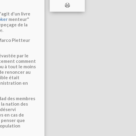
'agit d'un livre
oker
menteur"
dépeçage de la
e.
 Marco Pietteur
vastée par le
cacement comment
u à tout le moins
 de renoncer au
ible était
inistration en
gdad des membres
 la nation des
 déservi
ys en cas de
t penser que
population