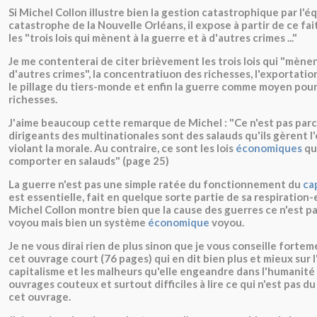
Si Michel Collon illustre bien la gestion catastrophique par l'é
catastrophe de la Nouvelle Orléans, il expose à partir de ce fai
les "trois lois qui mènent à la guerre et à d'autres crimes ..."
Je me contenterai de citer brièvement les trois lois qui "mènen
d'autres crimes", la concentratiuon des richesses, l'exportatio
le pillage du tiers-monde et enfin la guerre comme moyen pour
richesses.
J'aime beaucoup cette remarque de Michel : "Ce n'est pas parc
dirigeants des multinationales sont des salauds qu'ils gèrent 
violant la morale. Au contraire, ce sont les lois
économiques
qu
comporter en salauds" (page 25)
La guerre n'est pas une simple ratée du fonctionnement du
ca
est essentielle, fait en quelque sorte partie de sa respiration-
Michel Collon montre bien que la cause des guerres ce n'est pa
voyou mais bien un système
économique
voyou.
Je ne vous dirai rien de plus sinon que je vous conseille forte
cet ouvrage court (76 pages) qui en dit bien plus et mieux sur
capitalisme et les malheurs qu'elle engeandre dans l'humanité
ouvrages couteux et surtout difficiles à lire ce qui n'est pas du
cet ouvrage.