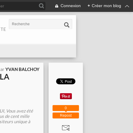
Connexion
+
Créer mon blog
ITE
par
YVAN BALCHOY
 LA
0
I, Vous avez été
Repost
us de cent mille
siteurs unique à