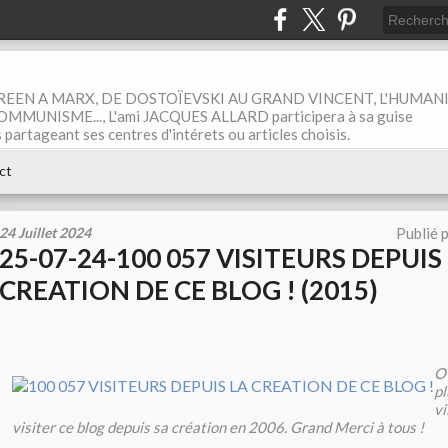
EEN A MARX, DE DOSTOÏEVSKI AU GRAND VINCENT, L'HUMAN
MUNISME..., L'ami JACQUES ALLARD participera à sa guise
rtageant ses centres d'intérets ou articles choisis.
ct
24 Juillet 2024
Publié 
25-07-24-100 057 VISITEURS DEPUIS
CREATION DE CE BLOG ! (2015)
OU
pl
vi
visiter ce blog depuis sa création en 2006. Grand Merci à tous !