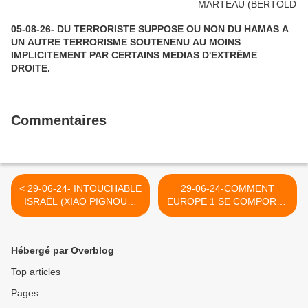
05-08-26- DU TERRORISTE SUPPOSE OU NON DU HAMAS A
UN AUTRE TERRORISME SOUTENENU AU MOINS
IMPLICITEMENT PAR CERTAINS MEDIAS D'EXTRÊME
DROITE.
Commentaires
< 29-06-24- INTOUCHABLE
29-06-24-COMMENT
ISRAËL (XIAO PIGNOUF-
EUROPE 1 SE COMPORTE
LE GRAND SOIR)
COMME UN RECUEUIL DE
PROPAGANDE
D'EXTREME DROITE AU
Hébergé par Overblog
LIEU DE RESPECTER SA
MISSON DE
Top articles
JOURNALISME
Pages
RESPECTUEUX DE LA
VERITE QUI LUI PLAIT OU