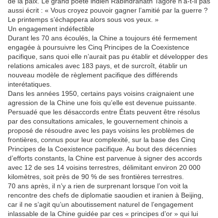
de la paix. Le grand poète indien Rabindranath Tagore n’a-t-il pas
aussi écrit : « Vous croyez pouvoir gagner l’amitié par la guerre ?
Le printemps s’échappera alors sous vos yeux. »
Un engagement indéfectible
Durant les 70 ans écoulés, la Chine a toujours été fermement
engagée à poursuivre les Cinq Principes de la Coexistence
pacifique, sans quoi elle n’aurait pas pu établir et développer des
relations amicales avec 183 pays, et de surcroît, établir un
nouveau modèle de règlement pacifique des différends
interétatiques.
Dans les années 1950, certains pays voisins craignaient une
agression de la Chine une fois qu’elle est devenue puissante.
Persuadé que les désaccords entre États peuvent être résolus
par des consultations amicales, le gouvernement chinois a
proposé de résoudre avec les pays voisins les problèmes de
frontières, connus pour leur complexité, sur la base des Cinq
Principes de la Coexistence pacifique. Au bout des décennies
d’efforts constants, la Chine est parvenue à signer des accords
avec 12 de ses 14 voisins terrestres, délimitant environ 20 000
kilomètres, soit près de 90 % de ses frontières terrestres.
70 ans après, il n’y a rien de surprenant lorsque l’on voit la
rencontre des chefs de diplomatie saoudien et iranien à Beijing,
car il ne s’agit qu’un aboutissement naturel de l’engagement
inlassable de la Chine guidée par ces « principes d’or » qui lui