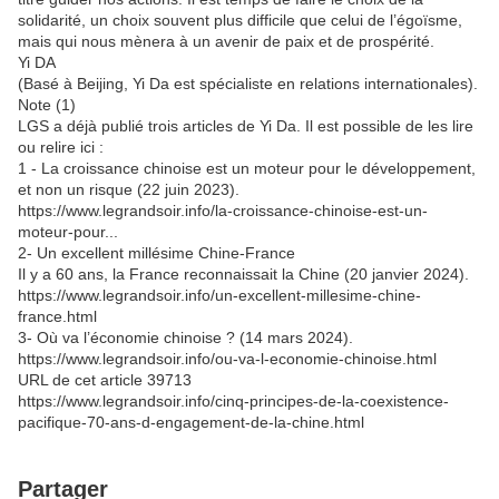
solidarité, un choix souvent plus difficile que celui de l’égoïsme,
mais qui nous mènera à un avenir de paix et de prospérité.
Yi DA
(Basé à Beijing, Yi Da est spécialiste en relations internationales).
Note (1)
LGS a déjà publié trois articles de Yi Da. Il est possible de les lire
ou relire ici :
1 - La croissance chinoise est un moteur pour le développement,
et non un risque (22 juin 2023).
https://www.legrandsoir.info/la-croissance-chinoise-est-un-
moteur-pour...
2- Un excellent millésime Chine-France
Il y a 60 ans, la France reconnaissait la Chine (20 janvier 2024).
https://www.legrandsoir.info/un-excellent-millesime-chine-
france.html
3- Où va l’économie chinoise ? (14 mars 2024).
https://www.legrandsoir.info/ou-va-l-economie-chinoise.html
URL de cet article 39713
https://www.legrandsoir.info/cinq-principes-de-la-coexistence-
pacifique-70-ans-d-engagement-de-la-chine.html
Partager