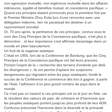
non-agression mutuelle, non-ingérence mutuelle dans les affaires
intérieures, égalité et bénéfice mutuel, et coexistence pacifique. »
Quand ces principes étaient prononcés pour la première fois par
le Premier Ministre Zhou Enlai lors d’une rencontre avec une
délégation indienne, rien ne paraissait les destiner à un
rayonnement mondial.
Or, 70 ans après, la pertinence de ces principes, connus sous le
nom des Cinq Principes de la Coexistence pacifique, n’est plus à
démontrer，et leur importance s’est affirmée davantage dans un
monde en plein basculement.
Un fruit de la sagesse asiatique
C’était en 1955, lors de la Conférence de Bandung, que les Cinq
Principes de la Coexistence pacifique ont fait leurs preuves.
Portant l’esprit de la « recherche des terrains d’entente par-delà
les divergences », ils ont permis d’aplanir les suspicions
dangereuses qui régnaient entre les pays asiatiques, fondé le
succès de la Conférence et commencé dès lors à gagner, à partir
de l’Asie, l’adhésion d’un plus grand nombre de pays dans le
monde.
Ce n’est pas un hasard si ces principes ont vu le jour en Asie, car
ils résultent des valeurs de paix, de cohésion et d’harmonie que
les peuples asiatiques portent jusqu’au plus profond de leur ADN.
Confucius préconise l’harmonie dans la diversité et la primauté