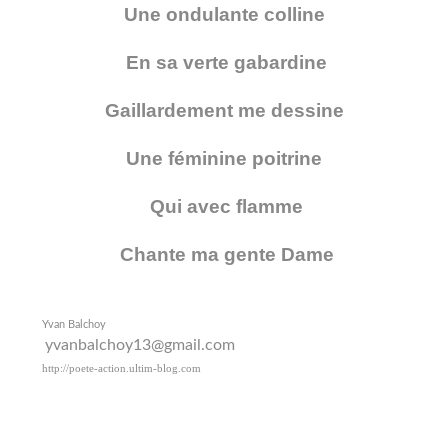
Une ondulante colline
En sa verte gabardine
Gaillardement me dessine
Une féminine poitrine
Qui avec flamme
Chante ma gente Dame
Yvan Balchoy
yvanbalchoy13@gmail.com
http://poete-action.ultim-blog.com