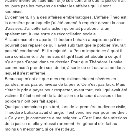
victime mérite de l’attention et je suis contrarié que la justice n’ait
toujours pas les moyens de traiter les affaires qui lui sont
soumises.
Évidemment, il y a des affaires emblématiques. L’affaire Théo est
la dernière pour laquelle j’ai été amené à requérir devant la cour
d’assises. J’ai cette satisfaction qu’on ait pu aboutir à un
apaisement, à une sorte de réconciliation sociale.
À l’audience et en aparté, Théodore Luhaka a expliqué qu’il ne
pourrait pas réparer ce qu’il avait subi tant que le policier n’aurait
pas été condamné. Et il a rajouté : « Peu m’importe ce à quoi il
sera condamné. » Je me suis dit qu’il faudrait aboutir à ce qu’il
n’y ait pas d’appel dans ce dossier. Pour que Théodore Luhaka
commence à prendre soin de lui, à sortir de cet ostracisme dans
lequel il s’est enfermé.
Beaucoup m’ont dit que mes réquisitions étaient sévères en
paroles, mais pas au niveau de la peine. Ce n'est pas faux. Mais
c’était le prix à payer pour respecter, avant tout, celui qui avait été
victime. Il était content de la décision de la cour d’assises et les
policiers n’ont pas fait appel.
Quelques semaines plus tard, lors de la première audience civile,
Théodore Luhaka avait changé. Il est venu me voir pour me dire :
« Ça y est, je commence à me soigner. » C’est l’une des missions
de la justice et elle y réussit rarement. En général elle fait au
moins un mécontent, si ce n’est deux.