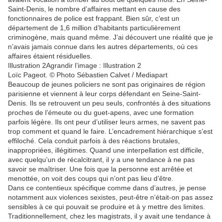
Saint-Denis, le nombre d’affaires mettant en cause des
fonctionnaires de police est frappant. Bien sûr, c’est un
département de 1,6 million d’habitants particulièrement
criminogène, mais quand même. J’ai découvert une réalité que je
n’avais jamais connue dans les autres départements, où ces
affaires étaient résiduelles.
Illustration 2Agrandir l’image : Illustration 2
Loïc Pageot. © Photo Sébastien Calvet / Mediapart
Beaucoup de jeunes policiers ne sont pas originaires de région
parisienne et viennent à leur corps défendant en Seine-Saint-
Denis. Ils se retrouvent un peu seuls, confrontés à des situations
proches de l’émeute ou du guet-apens, avec une formation
parfois légère. Ils ont peur d’utiliser leurs armes, ne savent pas
trop comment et quand le faire. L’encadrement hiérarchique s’est
effiloché. Cela conduit parfois à des réactions brutales,
inappropriées, illégitimes. Quand une interpellation est difficile,
avec quelqu’un de récalcitrant, il y a une tendance à ne pas
savoir se maîtriser. Une fois que la personne est arrêtée et
menottée, on voit des coups qui n’ont pas lieu d’être.
Dans ce contentieux spécifique comme dans d’autres, je pense
notamment aux violences sexistes, peut-être n’était-on pas assez
sensibles à ce qui pouvait se produire et à y mettre des limites.
Traditionnellement, chez les magistrats, il y avait une tendance à