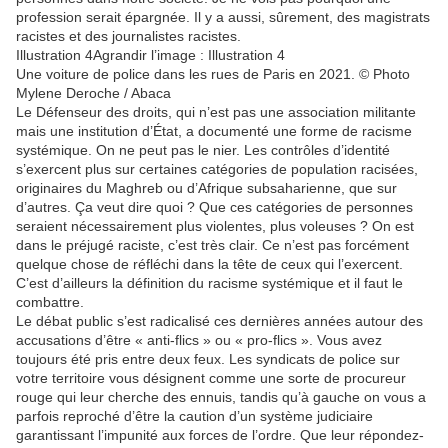
profession serait épargnée. Il y a aussi, sûrement, des magistrats
racistes et des journalistes racistes.
Illustration 4Agrandir l’image : Illustration 4
Une voiture de police dans les rues de Paris en 2021. © Photo
Mylene Deroche / Abaca
Le Défenseur des droits, qui n’est pas une association militante
mais une institution d’État, a documenté une forme de racisme
systémique. On ne peut pas le nier. Les contrôles d’identité
s’exercent plus sur certaines catégories de population racisées,
originaires du Maghreb ou d’Afrique subsaharienne, que sur
d’autres. Ça veut dire quoi ? Que ces catégories de personnes
seraient nécessairement plus violentes, plus voleuses ? On est
dans le préjugé raciste, c’est très clair. Ce n’est pas forcément
quelque chose de réfléchi dans la tête de ceux qui l’exercent.
C’est d’ailleurs la définition du racisme systémique et il faut le
combattre.
Le débat public s’est radicalisé ces dernières années autour des
accusations d’être « anti-flics » ou « pro-flics ». Vous avez
toujours été pris entre deux feux. Les syndicats de police sur
votre territoire vous désignent comme une sorte de procureur
rouge qui leur cherche des ennuis, tandis qu’à gauche on vous a
parfois reproché d’être la caution d’un système judiciaire
garantissant l’impunité aux forces de l’ordre. Que leur répondez-