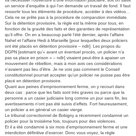
va nécessiter l’ouverture d’une information judiciaire, soit on saisit
un service d’enquête à qui l’on demande un travail de fond. Il faut
ressortir tous les éléments de procédure, accéder à des vidéos…
Cela ne se prête pas à la procédure de comparution immédiate.
Sur la détention provisoire, la règle est la même pour tous, en
fonction de la gravité des faits et des garanties de représentation
qu’il offre. On en a beaucoup parlé l’été dernier, après l’affaire
Nahel et l’affaire Hedi à Marseille [pour lesquelles deux policiers
ont été placés en détention provisoire – ndlr]. Les propos du
DGPN [estimant qu’« avant un éventuel procès, un policier n’a
pas sa place en prison » – ndlr] visaient peut-être à apaiser un
mouvement de rébellion, mais à mon avis ces considérations
n’avaient pas lieu d’être. Je ne vois pas comment le Conseil
constitutionnel pourrait accepter qu’un policier ne puisse pas être
placé en détention provisoire.
Quant aux peines d’emprisonnement ferme, on y recourt dans
deux cas : parce que les faits sont très graves ou parce que la
personne a un casier judiciaire long comme un jour sans fin, les
avertissements n’ont pas été suivis d’effets. Fort heureusement,
un policier a en général un casier vierge.
Le tribunal correctionnel de Bobigny a récemment condamné un
policier pour la troisième fois, toujours pour des violences.
Et il a été condamné à six mois d’emprisonnement ferme et une
interdiction définitive d’exercer. Donc vous voyez, la règle