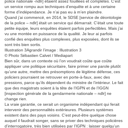
police nationale -ndlr] étaient assez fouillées et complètes. C’est
un service rompu aux techniques d’enquête et à une certaine
forme d’indépendance. Je n’ai pas eu à m’en plaindre.
Quand j’ai commencé, en 2014, le SDSE [service de déontologie
de la police – ndlr] était un service qui démarrait. C’était une toute
petite équipe, leurs enquêtes étaient parfois perfectibles. Mais j’ai
vu une montée en puissance de la qualité. Je leur ai parfois
confié des enquêtes plus complexes, plus exposées, dont ils se
sont très bien sortis.
Illustration 3Agrandir l’image : Illustration 3
© Photo Sébastien Calvet / Mediapart
Bien sûr, dans un contexte où l’on voudrait coûte que coûte
appliquer une politique sécuritaire, faire primer une parole plutôt
qu’une autre, mettre des présomptions de légitime défense, ces
policiers pourraient se retrouver en porte-à-faux, avec des
pressions, parce qu’ils dépendent du ministre de l’intérieur. Le fait
que des magistrats soient à la tête de l’IGPN et de l’IGGN
[inspection générale de la gendarmerie nationale – ndlr] ne
change rien.
La vraie garantie, ce serait un organisme indépendant qui ferait
intervenir des personnalités extérieures. Plusieurs systèmes
existent dans des pays voisins. C’est peut-être quelque chose
auquel il faudrait songer, sans se priver des techniques policières
d’interrogatoire, très bien utilisées par l’IGPN : laisser quelqu’un