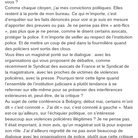
vous ?
Comme chaque citoyen, j’ai mes convictions politiques. Elles
restent à la porte de mon bureau. Ce qui m’importe, c’est
d’enquêter sur les faits dénoncés pour voir si je suis en mesure
d’apporter des preuves ou pas. Je ne pense pas être « anti-flics
», pas plus que je ne pense, comme le disent certains avocats,
protéger la police. Il m’importe de veiller au respect de l’institution
police. Et de mettre un coup de pied dans la fourmilière quand
des policiers sont sortis des clous.
Vous êtes un magistrat porté sur le dialogue : avec les
organisations qui vous proposent de débattre, comme
récemment le Syndicat des avocats de France et le Syndicat de
la magistrature, avec les proches de victimes de violences
policières, avec la presse. Pourquoi tenir cette ligne quand
l’ensemble de l’institution judiciaire a plutôt tendance à se
refermer sur elle-même pour se préserver des interférences
extérieures et, peut-être, de la critique ?
Au sujet de cette conférence à Bobigny, début mai, certains m’ont
dit « c’est connoté ». J’ai dit « oui, c’est connoté à gauche ». Mais
est-ce qu’ailleurs, sur l’échiquier politique, on s’intéresse
beaucoup aux violences policières illégitimes ? Je ne pense pas.
Il était important, à mon avis, qu’un magistrat soit là pour exposer
son rôle. J’ai d’ailleurs regretté de ne pas avoir beaucoup de
dialogue avec les organisations de police, plutôt que cette critique