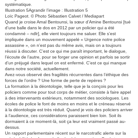
systématique.
Illustration 5Agrandir l’image : Illustration 5
Loïc Pageot. © Photo Sébastien Calvet / Mediapart
Quand je croise Amal Bentounsi, la sœur d’Amine Bentounsi [tué
d’une balle dans le dos en 2012 par un policier qui a été
condamné – ndlr], elle vient toujours me saluer. Elle s’est
impliquée dans un mouvement appelé « Urgence notre police
assassine », on n’est pas du même avis, mais on a toujours
réussi à discuter. C’est ce qui me paraît important, le dialogue,
l’écoute de l’autre, pour se forger une opinion et parfois se sortir
d’un préjugé dans lequel on est enfermé. C’est ce qui manque
dans notre société, actuellement.
Avez-vous observé des fragilités récurrentes dans l’éthique des
forces de l’ordre ? Une forme de perte de repères ?
La formation à la déontologie, telle que je la conçois pour les
policiers comme pour tout corps de métier, consiste à faire appel
à des intervenants extérieurs, notamment des sociologues. Les
écoles de police le font de moins en moins et le créneau réservé
à la déontologie est très réduit. Quand je vois des policiers arriver
à l’audience, ces considérations paraissent bien loin. Soit ils
dormaient à ce moment-là, soit ça leur est vraiment passé au-
dessus.
Un rapport parlementaire récent sur le narcotrafic alerte sur la