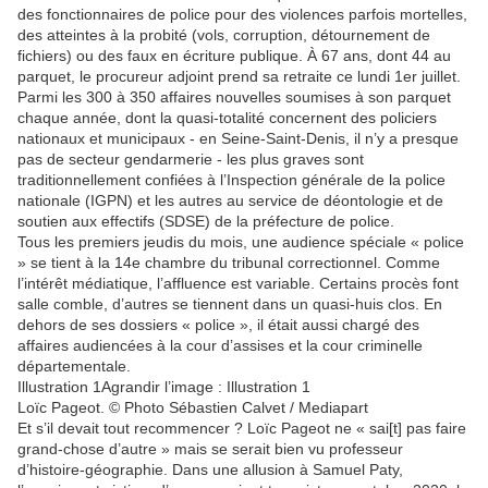
des fonctionnaires de police pour des violences parfois mortelles,
des atteintes à la probité (vols, corruption, détournement de
fichiers) ou des faux en écriture publique. À 67 ans, dont 44 au
parquet, le procureur adjoint prend sa retraite ce lundi 1er juillet.
Parmi les 300 à 350 affaires nouvelles soumises à son parquet
chaque année, dont la quasi-totalité concernent des policiers
nationaux et municipaux - en Seine-Saint-Denis, il n’y a presque
pas de secteur gendarmerie - les plus graves sont
traditionnellement confiées à l’Inspection générale de la police
nationale (IGPN) et les autres au service de déontologie et de
soutien aux effectifs (SDSE) de la préfecture de police.
Tous les premiers jeudis du mois, une audience spéciale « police
» se tient à la 14e chambre du tribunal correctionnel. Comme
l’intérêt médiatique, l’affluence est variable. Certains procès font
salle comble, d’autres se tiennent dans un quasi-huis clos. En
dehors de ses dossiers « police », il était aussi chargé des
affaires audiencées à la cour d’assises et la cour criminelle
départementale.
Illustration 1Agrandir l’image : Illustration 1
Loïc Pageot. © Photo Sébastien Calvet / Mediapart
Et s’il devait tout recommencer ? Loïc Pageot ne « sai[t] pas faire
grand-chose d’autre » mais se serait bien vu professeur
d’histoire-géographie. Dans une allusion à Samuel Paty,