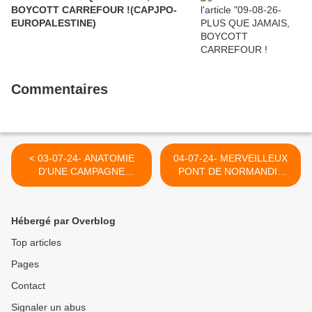
BOYCOTT CARREFOUR !(CAPJPO-
EUROPALESTINE)
Commentaires
< 03-07-24- ANATOMIE
04-07-24- MERVEILLEUX
D'UNE CAMPAGNE
PONT DE NORMANDIE
ISRAELIENNE DE
(2009) >
DESINFORMATION (JEAN-
PIERRE FILIU LE GRAND
Hébergé par Overblog
SOIR)
Top articles
Pages
Contact
Signaler un abus