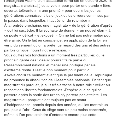
l’enseignant victime d’un assassinat terroriste en octobre 2020, le
magistrat « choisirai[t] cette voie » pour porter une parole « libre,
ouverte, tolérante », « une priorité » pour que « les jeunes
générations connaissent les enjeux et les erreurs commises par
le passé, dans lesquelles il faut éviter de retomber ».
À la rentrée prochaine, une magistrate « de la génération d’après
» doit lui succéder. Il lui souhaite de donner « un nouvel élan » à
ce poste « délicat » et exposé. « On ne fait pas notre métier pour
être aimé. On le fait en conscience, en application de la loi, en
vertu du serment qu’on a prêté. Le regard des uns et des autres,
parfois critique, nourrit notre réflexion. »
Vous quittez vos fonctions à un moment très particulier, où le
prochain garde des Sceaux pourrait faire partie du
Rassemblement national et mener une politique pénale
d’extrême droite. C’est le bon moment pour partir ?
J’avais choisi ce moment avant que le président de la République
ne prononce la dissolution de l’Assemblée nationale. En tant que
magistrat du parquet, je suis très attaché à notre rôle : veiller au
respect des libertés fondamentales. J’espère que ce qui se
passera après la sortie des urnes n’y portera pas atteinte. Les
magistrats du parquet n’ont toujours pas ce statut
d’indépendance, promis depuis des années, qui les mettrait un
peu plus à l’abri. Ceux du siège sont un peu moins concernés,
même si l’on peut craindre d’entendre encore plus cette