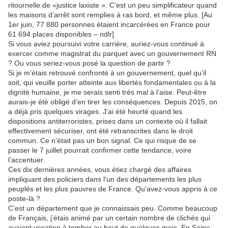
ritournelle de «justice laxiste ». C’est un peu simplificateur quand
les maisons d’arrêt sont remplies à ras bord, et même plus. [Au
1er juin, 77 880 personnes étaient incarcérées en France pour
61 694 places disponibles – ndlr]
Si vous aviez poursuivi votre carrière, auriez-vous continué à
exercer comme magistrat du parquet avec un gouvernement RN
? Ou vous seriez-vous posé la question de partir ?
Si je m’étais retrouvé confronté à un gouvernement, quel qu’il
soit, qui veuille porter atteinte aux libertés fondamentales ou à la
dignité humaine, je me serais senti très mal à l’aise. Peut-être
aurais-je été obligé d’en tirer les conséquences. Depuis 2015, on
a déjà pris quelques virages. J’ai été heurté quand les
dispositions antiterroristes, prises dans un contexte où il fallait
effectivement sécuriser, ont été retranscrites dans le droit
commun. Ce n’était pas un bon signal. Ce qui risque de se
passer le 7 juillet pourrait confirmer cette tendance, voire
l’accentuer.
Ces dix dernières années, vous étiez chargé des affaires
impliquant des policiers dans l’un des départements les plus
peuplés et les plus pauvres de France. Qu’avez-vous appris à ce
poste-là ?
C’est un département que je connaissais peu. Comme beaucoup
de Français, j’étais animé par un certain nombre de clichés qui
avaient vocation à tomber au bout de quelques mois. En Seine-