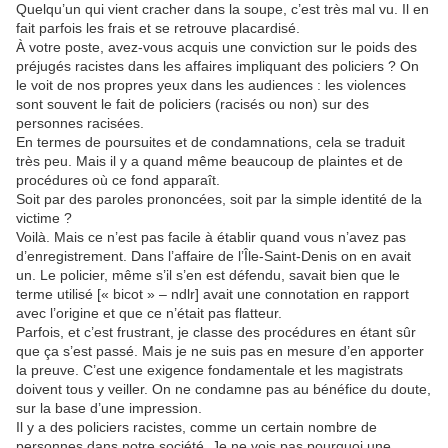
Quelqu’un qui vient cracher dans la soupe, c’est très mal vu. Il en
fait parfois les frais et se retrouve placardisé.
À votre poste, avez-vous acquis une conviction sur le poids des
préjugés racistes dans les affaires impliquant des policiers ? On
le voit de nos propres yeux dans les audiences : les violences
sont souvent le fait de policiers (racisés ou non) sur des
personnes racisées.
En termes de poursuites et de condamnations, cela se traduit
très peu. Mais il y a quand même beaucoup de plaintes et de
procédures où ce fond apparaît.
Soit par des paroles prononcées, soit par la simple identité de la
victime ?
Voilà. Mais ce n’est pas facile à établir quand vous n’avez pas
d’enregistrement. Dans l’affaire de l’Île-Saint-Denis on en avait
un. Le policier, même s’il s’en est défendu, savait bien que le
terme utilisé [« bicot » – ndlr] avait une connotation en rapport
avec l’origine et que ce n’était pas flatteur.
Parfois, et c’est frustrant, je classe des procédures en étant sûr
que ça s’est passé. Mais je ne suis pas en mesure d’en apporter
la preuve. C’est une exigence fondamentale et les magistrats
doivent tous y veiller. On ne condamne pas au bénéfice du doute,
sur la base d’une impression.
Il y a des policiers racistes, comme un certain nombre de
personnes dans notre société. Je ne vois pas pourquoi une