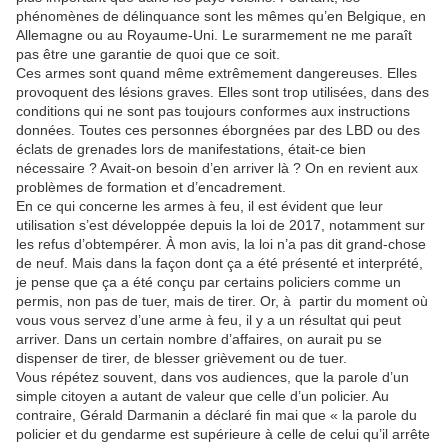
phénomènes de délinquance sont les mêmes qu’en Belgique, en
Allemagne ou au Royaume-Uni. Le surarmement ne me paraît
pas être une garantie de quoi que ce soit.
Ces armes sont quand même extrêmement dangereuses. Elles
provoquent des lésions graves. Elles sont trop utilisées, dans des
conditions qui ne sont pas toujours conformes aux instructions
données. Toutes ces personnes éborgnées par des LBD ou des
éclats de grenades lors de manifestations, était-ce bien
nécessaire ? Avait-on besoin d’en arriver là ? On en revient aux
problèmes de formation et d’encadrement.
En ce qui concerne les armes à feu, il est évident que leur
utilisation s’est développée depuis la loi de 2017, notamment sur
les refus d’obtempérer. À mon avis, la loi n’a pas dit grand-chose
de neuf. Mais dans la façon dont ça a été présenté et interprété,
je pense que ça a été conçu par certains policiers comme un
permis, non pas de tuer, mais de tirer. Or, à partir du moment où
vous vous servez d’une arme à feu, il y a un résultat qui peut
arriver. Dans un certain nombre d’affaires, on aurait pu se
dispenser de tirer, de blesser grièvement ou de tuer.
Vous répétez souvent, dans vos audiences, que la parole d’un
simple citoyen a autant de valeur que celle d’un policier. Au
contraire, Gérald Darmanin a déclaré fin mai que « la parole du
policier et du gendarme est supérieure à celle de celui qu’il arrête