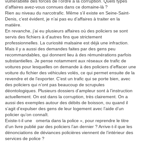
vulnérabilité des forces de l’ordre à la corruption. Quels types
d’affaires avez-vous connues dans ce domaine-là ?
Rien au niveau du narcotrafic. Même s’il existe en Seine-Saint-
Denis, c’est évident, je n’ai pas eu d’affaires à traiter en la
matière.
En revanche, j’ai eu plusieurs affaires où des policiers se sont
servis des fichiers à d’autres fins que strictement
professionnelles. La curiosité malsaine est déjà une infraction.
Mais il y a aussi des demandes faites par des gens peu
recommandables, qui donnent lieu à des rémunérations parfois
substantielles. Je pense notamment aux réseaux de trafic de
voitures pour lesquelles on demande à des policiers d’effacer une
voiture du fichier des véhicules volés, ce qui permet ensuite de la
revendre et de l’exporter. C’est un trafic qui se porte bien, avec
des policiers qui n’ont pas beaucoup de scrupules
déontologiques. Plusieurs dossiers d’ampleur sont à l’instruction
actuellement. On est dans la corruption, très clairement. On a
aussi des exemples autour des débits de boisson, ou quand il
s’agit d’expulser des gens de leur logement avec l’aide d’un
policier qu’on connaît.
Existe-t-il une omerta dans la police », pour reprendre le titre
d’un livre publié par des policiers l’an dernier ? Arrive-t-il que les
dénonciations de déviances policières viennent de l’intérieur des
services de police ?