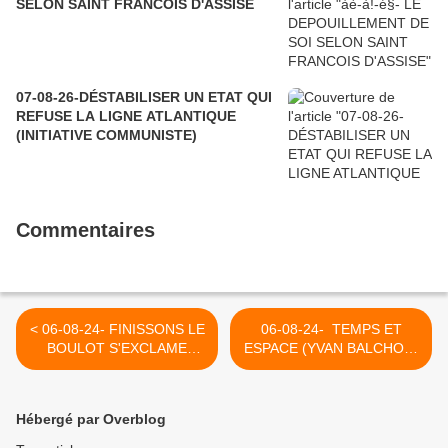
SELON SAINT FRANCOIS D'ASSISE
07-08-26-DÉSTABILISER UN ETAT QUI
REFUSE LA LIGNE ATLANTIQUE
(INITIATIVE COMMUNISTE)
Commentaires
< 06-08-24- FINISSONS LE
06-08-24- TEMPS ET
BOULOT S'EXCLAME
ESPACE (YVAN BALCHOY)
OBAMA A PROPOS DE LA
>
LIBYE, MAIS NOUS DIT-IL
LA VERITE TOTALE SUR
Hébergé par Overblog
CE PAYS ? (2011)