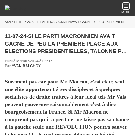
MENU
Accueil
» 11-07-24-SI LE PARTI MACRONNIEN AVAIT GAGNE DE PEU LA PREMIERE PLACE AUX ELECTIONS PRESIDENTIELLES, TALONNE PAR LE NFP, CROYEZ-VOUS QUE LE PRESIDENT AURAIT ECRIT LA MÊME LETTRE AUX FRANCAIS. ?
11-07-24-SI LE PARTI MACRONNIEN AVAIT
GAGNE DE PEU LA PREMIERE PLACE AUX
ELECTIONS PRESIDENTIELLES, TALONNE PAR
LE NFP, CROYEZ-VOUS QUE LE PRESIDENT
Publié le 11/07/2024 à 09:37
AURAIT ECRIT LA MÊME LETTRE AUX
Par
YVAN BALCHOY
FRANCAIS. ?
Sûrement pas car pour Mr Macron, c'est clair, seul
une élite appartenant à ses disciples et à quelques
socialistes de droite traitres à leur idéal tels Mr Vals
peuvent gouverner raisonnablement c'est à dire
bourgeoisement la France. Si Mr Macron ne
comprend pas qu'il a perdu et ne laisse pas sa chance
à la gauche seule une REVOLUTION pourra sauver
la France ! Et le seul responsable sera celui qui