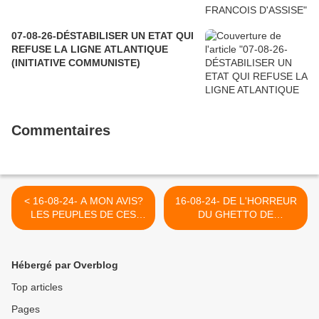
07-08-26-DÉSTABILISER UN ETAT QUI
REFUSE LA LIGNE ATLANTIQUE
(INITIATIVE COMMUNISTE)
Commentaires
< 16-08-24- A MON AVIS?
16-08-24- DE L'HORREUR
LES PEUPLES DE CES
DU GHETTO DE
TERRES, JUIVE ET
VARSOVIE AU GHETTO DE
PALESTINIENNE DOIVENT
GAZA SI ON Y PREND
TROUVER UN MOYEN DE
GARDE LE RISQUE EST
Hébergé par Overblog
VIVRE ENSEMBLE SUR LA
GRAND ! (2018) >
BASE DE L'EGALITE
Top articles
(JUDITH BUTLER) (2014)
Pages