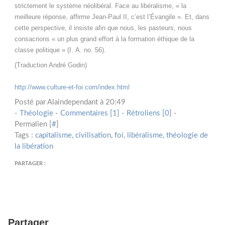
strictement le système néolibéral. Face au libéralisme, « la
meilleure réponse, affirme Jean-Paul II, c’est l’Évangile ». Et, dans
cette perspective, il insiste afin que nous, les pasteurs, nous
consacrions « un plus grand effort à la formation éthique de la
classe politique » (I.
A. no. 56).
(Traduction André Godin)
http://www.culture-et-foi.com/index.html
Posté par Alaindependant à 20:49
-
Théologie
-
Commentaires [1]
-
Rétroliens [0]
-
Permalien [
#
]
Tags :
capitalisme
,
civilisation
,
foi
,
libéralisme
,
théologie de
la libération
PARTAGER :
Partager