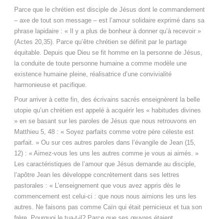
Parce que le chrétien est disciple de Jésus dont le commandement
– axe de tout son message – est l’amour solidaire exprimé dans sa
phrase lapidaire : « Il y a plus de bonheur à donner qu’à recevoir »
(Actes 20,35). Parce qu’être chrétien se définit par le partage
équitable. Depuis que Dieu se fit homme en la personne de Jésus,
la conduite de toute personne humaine a comme modèle une
existence humaine pleine, réalisatrice d’une convivialité
harmonieuse et pacifique.
Pour arriver à cette fin, des écrivains sacrés enseignèrent la belle
utopie qu’un chrétien est appelé à acquérir les « habitudes divines
» en se basant sur les paroles de Jésus que nous retrouvons en
Matthieu 5, 48 : « Soyez parfaits comme votre père céleste est
parfait. » Ou sur ces autres paroles dans l’évangile de Jean (15,
12) : « Aimez-vous les uns les autres comme je vous ai aimés. »
Les caractéristiques de l’amour que Jésus demande au disciple,
l’apôtre Jean les développe concrètement dans ses lettres
pastorales : « L’enseignement que vous avez appris dès le
commencement est celui-ci : que nous nous aimions les uns les
autres. Ne faisons pas comme Caïn qui était pernicieux et tua son
frère. Pourquoi le tua-t-il? Parce que ses œuvres étaient