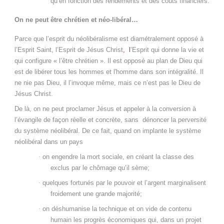
qu’en fonction des rendements et des coûts financiers.
On ne peut être chrétien et néo-libéral…
Parce que l’esprit du néolibéralisme est diamétralement opposé à
l’Esprit Saint, l’Esprit de Jésus Christ
,
l
’Esprit qui donne la vie et
qui configure « l’être chrétien ». Il est opposé au plan de Dieu qui
est de libérer tous les hommes et l'homme dans son intégralité. Il
ne nie pas Dieu, il l’invoque même, mais ce n’est pas le Dieu de
Jésus Christ.
De là, on ne peut proclamer Jésus et appeler à la conversion à
l’évangile de façon réelle et concrète, sans dénoncer la perversité
du système néolibéral. De ce fait, quand on implante le système
néolibéral dans un pays
·
on engendre la mort sociale, en créant la classe des
exclus par le chômage qu’il sème;
·
quelques fortunés par le pouvoir et l’argent marginalisent
froidement une grande majorité;
·
on déshumanise la technique et on vide de contenu
humain les progrès économiques qui, dans un projet