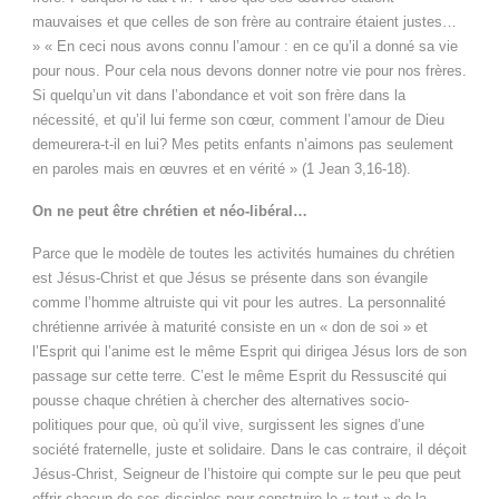
mauvaises et que celles de son frère au contraire étaient justes…
» « En ceci nous avons connu l’amour : en ce qu’il a donné sa vie
pour nous. Pour cela nous devons donner notre vie pour nos frères.
Si quelqu’un vit dans l’abondance et voit son frère dans la
nécessité, et qu’il lui ferme son cœur, comment l’amour de Dieu
demeurera-t-il en lui? Mes petits enfants n’aimons pas seulement
en paroles mais en œuvres et en vérité » (1 Jean 3,16-18).
On ne peut être chrétien et néo-libéral…
Parce que le modèle de toutes les activités humaines du chrétien
est Jésus-Christ et que Jésus se présente dans son évangile
comme l’homme altruiste qui vit pour les autres. La personnalité
chrétienne arrivée à maturité consiste en un « don de soi » et
l’Esprit qui l’anime est le même Esprit qui dirigea Jésus lors de son
passage sur cette terre. C’est le même Esprit du Ressuscité qui
pousse chaque chrétien à chercher des alternatives socio-
politiques pour que, où qu’il vive, surgissent les signes d’une
société fraternelle, juste et solidaire. Dans le cas contraire, il déçoit
Jésus-Christ, Seigneur de l’histoire qui compte sur le peu que peut
offrir chacun de ses disciples pour construire le « tout » de la