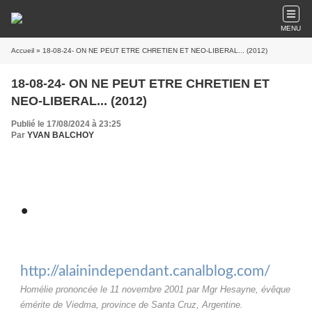
MENU
Accueil
» 18-08-24- ON NE PEUT ETRE CHRETIEN ET NEO-LIBERAL... (2012)
18-08-24- ON NE PEUT ETRE CHRETIEN ET
NEO-LIBERAL... (2012)
Publié le 17/08/2024 à 23:25
Par
YVAN BALCHOY
.
http://alainindependant.canalblog.com/
Homélie prononcée le 11 novembre 2001 par Mgr Hesa
y
ne, évêque
émérite de Viedma, province de Santa Cruz, Argentine.