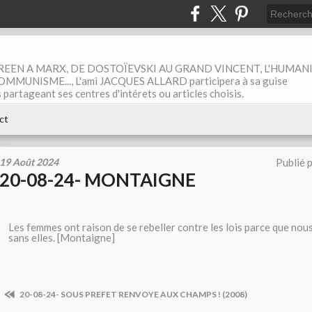
EEN A MARX, DE DOSTOÏEVSKI AU GRAND VINCENT, L'HUMAN
MUNISME..., L'ami JACQUES ALLARD participera à sa guise
rtageant ses centres d'intérets ou articles choisis.
ct
19 Août 2024
Publié 
20-08-24- MONTAIGNE
Les femmes ont raison de se rebeller contre les lois parce que nous
sans elles. [Montaigne]
20-08-24- SOUS PREFET RENVOYE AUX CHAMPS ! (2008)