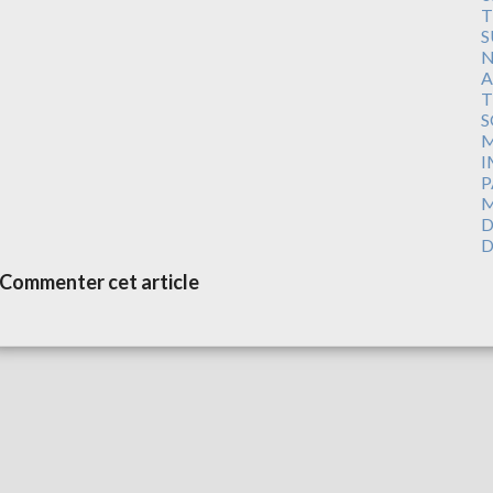
T
S
N
A
T
S
M
I
P
M
D
D
Commenter cet article