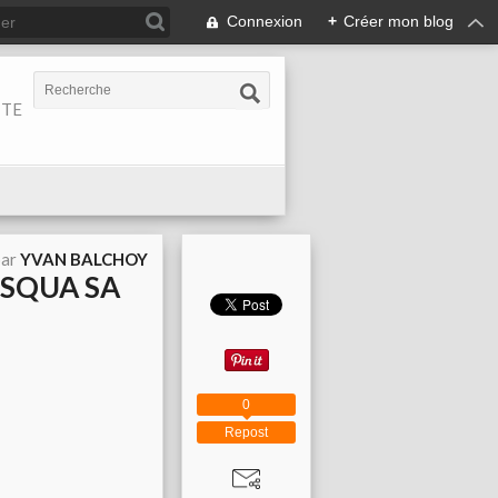
Connexion
+
Créer mon blog
ITE
par
YVAN BALCHOY
ISQUA SA
0
Repost