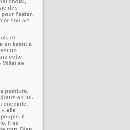
mal choisi,
vie des
pour l'aider.
rcer son art
ois et
e en lisant à
'est un
ans cette
 Millet se
a peinture,
jours en lui.
t enceinte.
« elle
peuple. Il
e. Il se
de tout. Bien