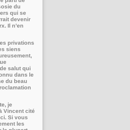
e parti de
sosie du
iers qui se
rait devenir
x. Il n’en
es privations
es siens
eureusement,
que
e salut qui
econnu dans le
che du beau
proclamation
e, je
à Vincent cité
i. Si vous
ement les