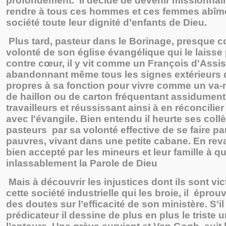
profondément. Il décide de devenir missionnai
rendre à tous ces hommes et ces femmes abîmé
société toute leur dignité d’enfants de Dieu.
Plus tard, pasteur dans le Borinage, presque co
volonté de son église évangélique qui le laisse p
contre cœur, il y vit comme un François d'Assis
abandonnant même tous les signes extérieurs 
propres à sa fonction pour vivre comme un va-
de haillon ou de carton fréquentant assidument
travailleurs et réussissant ainsi à en réconcili
avec l'évangile. Bien entendu il heurte ses col
pasteurs par sa volonté effective de se faire p
pauvres, vivant dans une petite cabane. En reva
bien accepté par les mineurs et leur famille à qu
inlassablement la Parole de Dieu
Mais à découvrir les injustices dont ils sont vi
cette société industrielle qui les broie, il épro
des doutes sur l’efficacité de son ministère. S’i
prédicateur il dessine de plus en plus le triste 