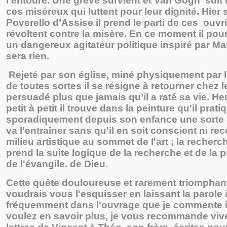
l’entoure. Une grève survient et Van Gogh suit l
ces miséreux qui luttent pour leur dignité. Hier 
Poverello d’Assise il prend le parti de ces ouvr
révoltent contre la misère. En ce moment il pour
un dangereux agitateur politique inspiré par Mar
sera rien.
Rejeté par son église, miné physiquement par l
de toutes sortes il se résigne à retourner chez l
persuadé plus que jamais qu’il a raté sa vie. H
petit à petit il trouve dans la peinture qu'il prati
sporadiquement depuis son enfance une sorte d
va l'entraîner sans qu'il en soit conscient ni r
milieu artistique au sommet de l'art ; la recher
prend la suite logique de la recherche et de la 
de l'évangile. de Dieu.
Cette quête douloureuse et rarement triomphant
voudrais vous l'esquisser en laissant la parole 
fréquemment dans l'ouvrage que je commente ic
voulez en savoir plus, je vous recommande viv