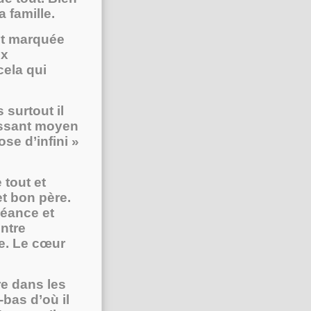
 famille.
st marquée
ux
ela qui
surtout il
uissant moyen
se d’infini »
tout et
et bon père.
éance et
entre
re. Le cœur
re dans les
bas d’où il