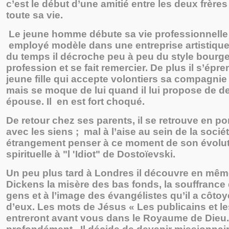
c’est le début d’une amitié entre les deux frères
toute sa vie.
Le jeune homme débute sa vie professionnel
employé modèle dans une entreprise artistique 
du temps il décroche peu à peu du style bourge
profession et se fait remercier. De plus il s’épr
jeune fille qui accepte volontiers sa compagn
mais se moque de lui quand il lui propose de d
épouse. Il en est fort choqué.
De retour chez ses parents, il se retrouve en po
avec les siens ; mal à l’aise au sein de la société
étrangement penser à ce moment de son évolu
spirituelle à "l 'Idiot" de Dostoïevski.
Un peu plus tard à Londres il découvre en mê
Dickens la misère des bas fonds, la souffrance 
gens et à l’image des évangélistes qu’il a côtoyés
d’eux. Les mots de Jésus « Les publicains et le
entreront avant vous dans le Royaume de Dieu.