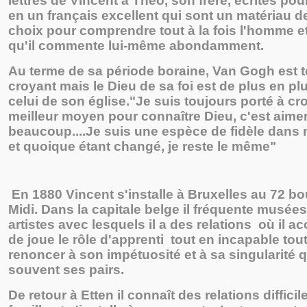
lettres de Vincent à Théo, son frère, écrites pour
en un français excellent qui sont un matériau d
choix pour comprendre tout à la fois l'homme e
qu'il commente lui-même abondamment.
Au terme de sa période boraine, Van Gogh est 
croyant mais le Dieu de sa foi est de plus en pl
celui de son église."Je suis toujours porté à cro
meilleur moyen pour connaître Dieu, c'est aime
beaucoup....Je suis une espèce de fidèle dans m
et quoique étant changé, je reste le même"
En 1880 Vincent s'installe à Bruxelles au 72 b
Midi. Dans la capitale belge il fréquente musée
artistes avec lesquels il a des relations où il a
de joue le rôle d'apprenti tout en incapable tou
renoncer à son impétuosité et à sa singularité
souvent ses pairs.
De retour à Etten il connaît des relations diffici