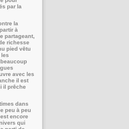
re pour
s par la
ntre la
artir à
e partageant,
de richesse
nu pied vêtu
 les
er beaucoup
lègues
auvre avec les
nche il est
i il prêche
ctimes dans
uve peu à peu
l est encore
univers qui