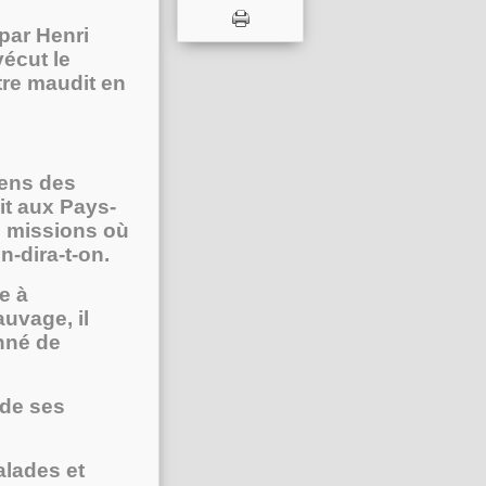
 par Henri
vécut le
ntre maudit en
gens des
ait aux Pays-
s missions où
n-dira-t-on.
e à
uvage, il
nné de
 de ses
alades et