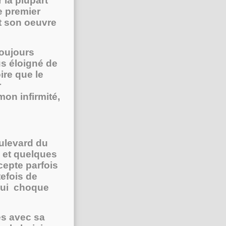
 la plupart
e premier
t son oeuvre
toujours
us éloigné de
ire que le
r
on infirmité,
oulevard du
s et quelques
ccepte parfois
tefois de
 qui choque
les avec sa