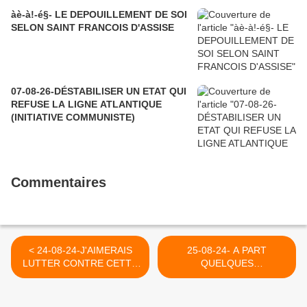
àè-à!-é§- LE DEPOUILLEMENT DE SOI
SELON SAINT FRANCOIS D'ASSISE
07-08-26-DÉSTABILISER UN ETAT QUI
REFUSE LA LIGNE ATLANTIQUE
(INITIATIVE COMMUNISTE)
Commentaires
< 24-08-24-J'AIMERAIS
25-08-24- A PART
LUTTER CONTRE CETTE
QUELQUES
IDEE QU'IL FAUT ETRE
INTRANSIGEANTS
GAGNANT- ALBERT
COMMUNISTES OU
JACQUARD
CHRETIENS... (2019) >