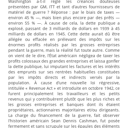
Washington a-t-il réglé les créances douteuses
présentées par GM, ITT et tant d’autres fournisseurs de
matériel de guerre ? Réponse : par le biais de taxes —
environ 45 % —, mais bien plus encore par des prêts —
environ 55 % —. À cause de cela, la dette publique a
explosé, passant de 3 milliards de dollars en 1939 à 45
milliards de dollars en 1945. Cette dette aurait dû être
allégée ou effacée en prélevant des impôts sur les
énormes profits réalisés par les grosses entreprises
pendant la guerre, mais la réalité fut toute autre. Comme
on vient de le dire, l’État américain négligea de taxer les
profits colossaux des grandes entreprises et laissa gonfler
la dette publique, lui imputant les factures et les intérêts
des emprunts sur ses rentrées habituelles constituées
par les impôts directs et indirects versés par la
population. À cause d’une nouvelle loi régressive,
intitulée « Revenue Act » et introduite en octobre 1942, ce
furent principalement les travailleurs et les petits
revenus qui y contribuèrent plutôt que les plus riches et
les grosses entreprises et banques dont ils étaient
propriétaires, actionnaires majoritaires et/ou dirigeants.
La charge du financement de la guerre, fait observer
l’historien américain Sean Dennis Cashman, fut posée
fermement et sans scrupule sur les épaules des éléments