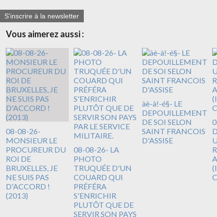
S'inscrire à la newsletter
Vous aimerez aussi :
àè-à!-é§- LE
DEPOUILLEMENT
DE SOI SELON
0
08-08-26-
SAINT FRANCOIS
D
MONSIEUR LE
D'ASSISE
U
PROCUREUR DU
08-08-26- LA
R
ROI DE
PHOTO
A
BRUXELLES, JE
TRUQUÉE D'UN
(
NE SUIS PAS
COUARD QUI
D'ACCORD !
PRÉFÉRA
(2013)
S'ENRICHIR
PLUTÔT QUE DE
SERVIR SON PAYS