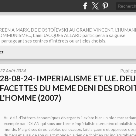
EEN A MARX, DE DOSTOÏEVSKI AU GRAND VINCENT, L'HUMAN
MUNISME..., L'ami JACQUES ALLARD participera à sa guise
rtageant ses centres d'intérets ou articles choisis.
ct
27 Août 2024
Publié 
28-08-24- IMPERIALISME ET U.E. DE
FACETTES DU MEME DENI DES DROI
L'HOMME (2007)
Au-delà d'intérets économiques divergents il existe bien un bloc transatlan
exemple par l'OTAN qui sous une forme impérialiste ou/et néocolonialiste 
monde. Malgré ses dires, ce bloc qui occupe, fait la guerre et oppresse de
du tiers et aussi de son quart-monde n'a rien de chrétien car indiscutablem