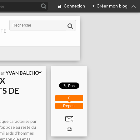
Connexion
+
Créer mon blog
ITE
par
YVAN BALCHOY
UX
TS DE
0
Repost
tique caractérisé par
s'oppose au reste du
s millards d'hommes
ent son dieu et sa