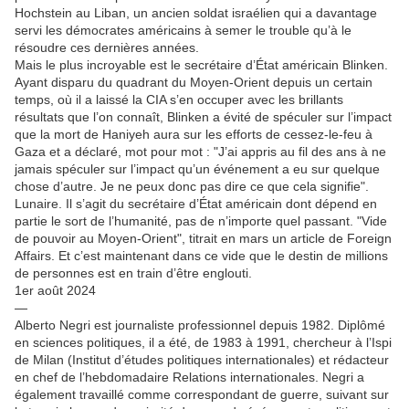
Hochstein au Liban, un ancien soldat israélien qui a davantage
servi les démocrates américains à semer le trouble qu’à le
résoudre ces dernières années.
Mais le plus incroyable est le secrétaire d’État américain Blinken.
Ayant disparu du quadrant du Moyen-Orient depuis un certain
temps, où il a laissé la CIA s’en occuper avec les brillants
résultats que l’on connaît, Blinken a évité de spéculer sur l’impact
que la mort de Haniyeh aura sur les efforts de cessez-le-feu à
Gaza et a déclaré, mot pour mot : "J’ai appris au fil des ans à ne
jamais spéculer sur l’impact qu’un événement a eu sur quelque
chose d’autre. Je ne peux donc pas dire ce que cela signifie".
Lunaire. Il s’agit du secrétaire d’État américain dont dépend en
partie le sort de l’humanité, pas de n’importe quel passant. "Vide
de pouvoir au Moyen-Orient", titrait en mars un article de Foreign
Affairs. Et c’est maintenant dans ce vide que le destin de millions
de personnes est en train d’être englouti.
1er août 2024
—
Alberto Negri est journaliste professionnel depuis 1982. Diplômé
en sciences politiques, il a été, de 1983 à 1991, chercheur à l’Ispi
de Milan (Institut d’études politiques internationales) et rédacteur
en chef de l’hebdomadaire Relations internationales. Negri a
également travaillé comme correspondant de guerre, suivant sur