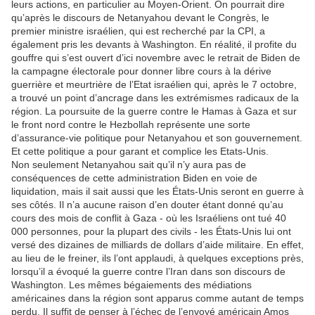
leurs actions, en particulier au Moyen-Orient. On pourrait dire
qu’après le discours de Netanyahou devant le Congrès, le
premier ministre israélien, qui est recherché par la CPI, a
également pris les devants à Washington. En réalité, il profite du
gouffre qui s’est ouvert d’ici novembre avec le retrait de Biden de
la campagne électorale pour donner libre cours à la dérive
guerrière et meurtrière de l’Etat israélien qui, après le 7 octobre,
a trouvé un point d’ancrage dans les extrémismes radicaux de la
région. La poursuite de la guerre contre le Hamas à Gaza et sur
le front nord contre le Hezbollah représente une sorte
d’assurance-vie politique pour Netanyahou et son gouvernement.
Et cette politique a pour garant et complice les Etats-Unis.
Non seulement Netanyahou sait qu’il n’y aura pas de
conséquences de cette administration Biden en voie de
liquidation, mais il sait aussi que les États-Unis seront en guerre à
ses côtés. Il n’a aucune raison d’en douter étant donné qu’au
cours des mois de conflit à Gaza - où les Israéliens ont tué 40
000 personnes, pour la plupart des civils - les États-Unis lui ont
versé des dizaines de milliards de dollars d’aide militaire. En effet,
au lieu de le freiner, ils l’ont applaudi, à quelques exceptions près,
lorsqu’il a évoqué la guerre contre l’Iran dans son discours de
Washington. Les mêmes bégaiements des médiations
américaines dans la région sont apparus comme autant de temps
perdu. Il suffit de penser à l’échec de l’envoyé américain Amos