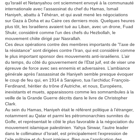
qu’Israël et Netanyahou ont sciemment envoyé à la communauté
internationale avec l’assassinat du chef du Hamas, Ismail
Haniyeh, abattu à Téhéran, et qui avait mené les négociations
sur Gaza à Doha et au Caire ces derniers mois. Quelques heures
plus tôt, les Israéliens avaient tué au Liban, avec un drone, Fuad
Shukr, considéré comme l’un des chefs du Hezbollah, le
mouvement chiite dirigé par Nasrallah.
Ces deux opérations contre des membres importants de "l’axe de
la résistance" sont dirigées contre l’Iran, qui est considéré comme
le plus important sponsor des mouvements anti-israéliens. L’air
du temps, du côté du gouvernement de l’Etat juif, est de viser une
épreuve de force avec ses ennemis et adversaires. L’ambiance
générale après l’assassinat de Haniyeh semble presque évoquer
le coup de feu qui, en 1914 à Sarajevo, tua l’archiduc François-
Ferdinand, héritier du trône d’Autriche, et nous, Européens,
inexistants et muets, apparaissons comme les somnambules à la
veille de la Grande Guerre décrits dans le livre de Christopher
Clark.
Au sein du Hamas, Haniyeh était le référent politique à l’étranger,
notamment au Qatar et parmi les pétromonarchies sunnites du
Golfe, et représentait le côté le plus favorable à la négociation du
mouvement islamique palestinien. Yahya Sinwar, l’autre leader
dans le collimateur d’Israël, est principalement l’expression de
l’aile militaire et du front intérieur. Bien que l’application des