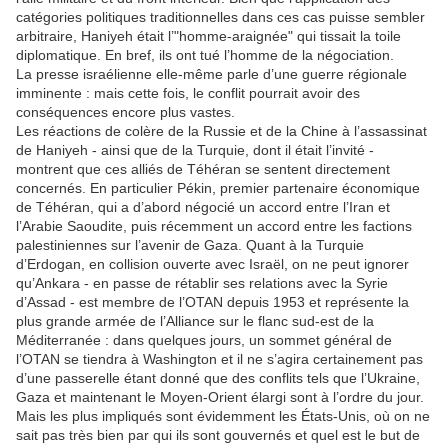
catégories politiques traditionnelles dans ces cas puisse sembler
arbitraire, Haniyeh était l’"homme-araignée" qui tissait la toile
diplomatique. En bref, ils ont tué l’homme de la négociation.
La presse israélienne elle-même parle d’une guerre régionale
imminente : mais cette fois, le conflit pourrait avoir des
conséquences encore plus vastes.
Les réactions de colère de la Russie et de la Chine à l’assassinat
de Haniyeh - ainsi que de la Turquie, dont il était l’invité -
montrent que ces alliés de Téhéran se sentent directement
concernés. En particulier Pékin, premier partenaire économique
de Téhéran, qui a d’abord négocié un accord entre l’Iran et
l’Arabie Saoudite, puis récemment un accord entre les factions
palestiniennes sur l’avenir de Gaza. Quant à la Turquie
d’Erdogan, en collision ouverte avec Israël, on ne peut ignorer
qu’Ankara - en passe de rétablir ses relations avec la Syrie
d’Assad - est membre de l’OTAN depuis 1953 et représente la
plus grande armée de l’Alliance sur le flanc sud-est de la
Méditerranée : dans quelques jours, un sommet général de
l’OTAN se tiendra à Washington et il ne s’agira certainement pas
d’une passerelle étant donné que des conflits tels que l’Ukraine,
Gaza et maintenant le Moyen-Orient élargi sont à l’ordre du jour.
Mais les plus impliqués sont évidemment les États-Unis, où on ne
sait pas très bien par qui ils sont gouvernés et quel est le but de