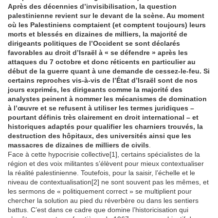
Après des décennies d’invisibilisation, la question
palestinienne revient sur le devant de la scène. Au moment
où les Palestiniens comptaient (et comptent toujours) leurs
morts et blessés en dizaines de milliers, la majorité de
dirigeants politiques de l’Occident se sont déclarés
favorables au droit d’Israël à « se défendre » après les
attaques du 7 octobre et donc réticents en particulier au
début de la guerre quant à une demande de cessez-le-feu. Si
certains reproches vis-à-vis de l’État d’Israël sont de nos
jours exprimés, les dirigeants comme la majorité des
analystes peinent à nommer les mécanismes de domination
à l’œuvre et se refusent à utiliser les termes juridiques –
pourtant définis très clairement en droit international – et
historiques adaptés pour qualifier les charniers trouvés, la
destruction des hôpitaux, des universités ainsi que les
massacres de dizaines de milliers de civils
.
Face à cette hypocrisie collective[1], certains spécialistes de la
région et des voix militantes s’élèvent pour mieux contextualiser
la réalité palestinienne. Toutefois, pour la saisir, l’échelle et le
niveau de contextualisation[2] ne sont souvent pas les mêmes, et
les sermons de « politiquement correct » se multiplient pour
chercher la solution au pied du réverbère ou dans les sentiers
battus. C’est dans ce cadre que domine l’historicisation qui