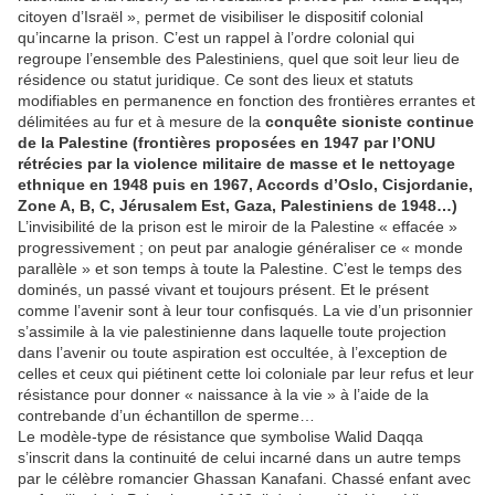
citoyen d’Israël », permet de visibiliser le dispositif colonial
qu’incarne la prison. C’est un rappel à l’ordre colonial qui
regroupe l’ensemble des Palestiniens, quel que soit leur lieu de
résidence ou statut juridique. Ce sont des lieux et statuts
modifiables en permanence en fonction des frontières errantes et
délimitées au fur et à mesure de la
conquête sioniste continue
de la Palestine (frontières proposées en 1947 par l’ONU
rétrécies par la violence militaire de masse et le nettoyage
ethnique en 1948 puis en 1967, Accords d’Oslo, Cisjordanie,
Zone A, B, C, Jérusalem Est, Gaza, Palestiniens de 1948…)
L’invisibilité de la prison est le miroir de la Palestine « effacée »
progressivement ; on peut par analogie généraliser ce « monde
parallèle » et son temps à toute la Palestine. C’est le temps des
dominés, un passé vivant et toujours présent. Et le présent
comme l’avenir sont à leur tour confisqués. La vie d’un prisonnier
s’assimile à la vie palestinienne dans laquelle toute projection
dans l’avenir ou toute aspiration est occultée, à l’exception de
celles et ceux qui piétinent cette loi coloniale par leur refus et leur
résistance pour donner « naissance à la vie » à l’aide de la
contrebande d’un échantillon de sperme…
Le modèle-type de résistance que symbolise Walid Daqqa
s’inscrit dans la continuité de celui incarné dans un autre temps
par le célèbre romancier Ghassan Kanafani. Chassé enfant avec