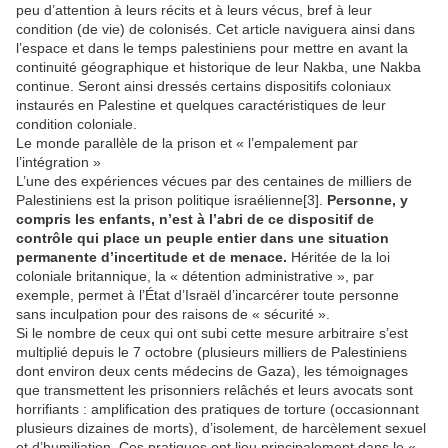
peu d’attention à leurs récits et à leurs vécus, bref à leur
condition (de vie) de colonisés. Cet article naviguera ainsi dans
l’espace et dans le temps palestiniens pour mettre en avant la
continuité géographique et historique de leur Nakba, une Nakba
continue. Seront ainsi dressés certains dispositifs coloniaux
instaurés en Palestine et quelques caractéristiques de leur
condition coloniale.
Le monde parallèle de la prison et « l’empalement par
l’intégration »
L’une des expériences vécues par des centaines de milliers de
Palestiniens est la prison politique israélienne[3].
Personne, y
compris les enfants, n’est à l’abri de ce dispositif de
contrôle qui place un peuple entier dans une situation
permanente d’incertitude et de menace.
Héritée de la loi
coloniale britannique, la « détention administrative », par
exemple, permet à l’État d’Israël d’incarcérer toute personne
sans inculpation pour des raisons de « sécurité ».
Si le nombre de ceux qui ont subi cette mesure arbitraire s’est
multiplié depuis le 7 octobre (plusieurs milliers de Palestiniens
dont environ deux cents médecins de Gaza), les témoignages
que transmettent les prisonniers relâchés et leurs avocats sont
horrifiants : amplification des pratiques de torture (occasionnant
plusieurs dizaines de morts), d’isolement, de harcèlement sexuel
et d’humiliation. Ces pratiques ont lieu principalement dans le «