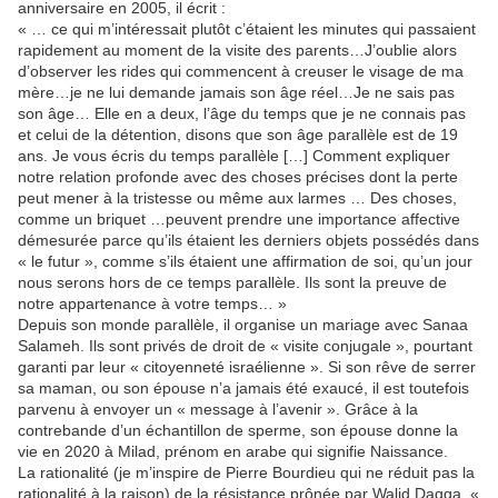
anniversaire en 2005, il écrit :
« … ce qui m’intéressait plutôt c’étaient les minutes qui passaient
rapidement au moment de la visite des parents…J’oublie alors
d’observer les rides qui commencent à creuser le visage de ma
mère…je ne lui demande jamais son âge réel…Je ne sais pas
son âge… Elle en a deux, l’âge du temps que je ne connais pas
et celui de la détention, disons que son âge parallèle est de 19
ans. Je vous écris du temps parallèle […] Comment expliquer
notre relation profonde avec des choses précises dont la perte
peut mener à la tristesse ou même aux larmes … Des choses,
comme un briquet …peuvent prendre une importance affective
démesurée parce qu’ils étaient les derniers objets possédés dans
« le futur », comme s’ils étaient une affirmation de soi, qu’un jour
nous serons hors de ce temps parallèle. Ils sont la preuve de
notre appartenance à votre temps… »
Depuis son monde parallèle, il organise un mariage avec Sanaa
Salameh. Ils sont privés de droit de « visite conjugale », pourtant
garanti par leur « citoyenneté israélienne ». Si son rêve de serrer
sa maman, ou son épouse n’a jamais été exaucé, il est toutefois
parvenu à envoyer un « message à l’avenir ». Grâce à la
contrebande d’un échantillon de sperme, son épouse donne la
vie en 2020 à Milad, prénom en arabe qui signifie Naissance.
La rationalité (je m’inspire de Pierre Bourdieu qui ne réduit pas la
rationalité à la raison) de la résistance prônée par Walid Daqqa, «