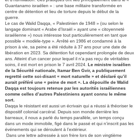
Guantanamo israélien » : une base militaire transformée en
centre de détention et lieu de torture depuis le début de la
guerre.
Le cas de Walid Daqqa, « Palestinien de 1948 » (ou selon le
langage dominant « Arabe d’Israël » ayant une « citoyenneté
israélienne ») nous intéresse tout particulièrement en tant que
possible « modèle-type ». Arrêté en 1986 et condamné à la
prison à vie, sa peine a été réduite à 37 ans pour une date de
libération en 2023. Sa détention fut cependant prolongée de deux
ans. Atteint d’un cancer pour lequel il n’a pas reçu de véritables
soins, il est mort en prison le 7 avril 2024.
Le ministre israélien
de la Sécurité nationale, Itamar Ben Gvir, a publiquement
regretté cette soi-disant « mort naturelle » et déclaré qu’il
aurait préféré une « peine de mort ». La dépouille de Walid
Daqqa est toujours retenue par les autorités israéliennes
comme celles d’autres Palestiniens ayant connu le même
sort.
Daqqa le résistant est aussi un écrivain qui a réussi à théoriser le
dispositif colonial carcéral. Depuis son monde derrière les
barreaux, il nous a parlé du temps parallèle, un temps conçu
dans un mode immobile, figé dans le passé et qui n’inscrit pas les
événements qui se déroulent à l’extérieur.
Dans une lettre adressée à son frère lors de son vingtième