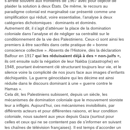
s’arrête souvent aux frontières de 1967 avec pour objectif de
plaider la solution à deux États. De même, le recours au
paradigme colonial est marginalisé car présenté comme une
simplification qui réduit, voire essentialise, l’analyse à deux
catégories dichotomiques : dominants et dominés.
Autrement dit, il s’agit d’atténuer la place de la domination
coloniale dans l’analyse et de négliger sa centralité sur le
conditionnement de la vie des Palestiniens. Ceux-ci sont ainsi les
premiers à être sacrifiés dans cette pratique de « bonne
conscience collective ». Absents de l’Histoire, dès la déclaration
Balfour en 1917
qui les réduisaient déjà à des « non-juifs »,
ils ont ensuite subi la négation de leur Nakba (catastrophe) en
1948, pourtant événement clé structurant toujours leur vie, et le
silence voire la complicité de nos jours face aux images d’enfants
déchiquetés. La guerre génocidaire qui les décime est ainsi
réduite dans le discours dominant à une « guerre contre le
Hamas ».
Cela dit, les Palestiniens subissent, depuis un siècle, les
mécanismes de domination coloniale que le mouvement sioniste
leur a infligés. Aujourd’hui, ces mécanismes invisibilisés, par
différents acteurs et pour différentes raisons, et leur condition
coloniale, nous sautent aux yeux depuis Gaza (surtout pour
celles et ceux qui ne se contentent pas de s’informer en suivant
les chaînes de télévision françaises). Il est temps d’accorder un