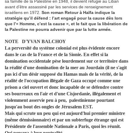
sa famille de la Palestine en 1948, il devient réfugié au Liban
avant d’être assassiné par les services de renseignement
israéliens en 1972.
Son roman Retour à Haïfa indique la
stratégie qu’il défend : l’art engagé pour la cause dès lors
que l’« Homme, c’est la cause », et le fait que la libération de
la Palestine ne pourra advenir que par la lutte armée.
NOTE D'YVAN BALCHOY
La perversité du système colonial est plus évidente encore
dans le cas de la France et de la Sionie. En effet si la
domination occidentale pèse lourdement sur ce territoire dans
la réalité d'une domination de la mer au Jourdain (il ne s'agit
pas ici d'un désir supposé du Hamas mais de la vérité, de la
réalité de l'occupation illégale de Gaza occupé comme une
prison a ciel ouvert et donc incapable de se défendre contre
ses bourreaux en l'air et d'une Cisjordanie, illégalement et
violemment asservie peu à peu, palestinienne pourtant
jusqu'au bout des ongles de Jérusalem EST.
Mais qui scrute un peu qui est aujourd'hui premier ministre
(même démissionnaire) et par un subterfuge étrange qui est
Présidente de l'assemble Nationale a Paris, quoi les réunit.
Qui pensera à leur neutralité