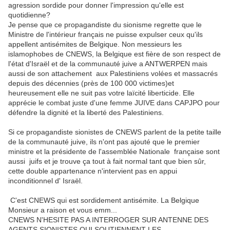
agression sordide pour donner l'impression qu'elle est
quotidienne?
Je pense que ce propagandiste du sionisme regrette que le
Ministre de l'intérieur français ne puisse expulser ceux qu'ils
appellent antisémites de Belgique. Non messieurs les
islamophobes de CNEWS, la Belgique est fière de son respect de
l'état d'Israël et de la communauté juive a ANTWERPEN mais
aussi de son attachement aux Palestiniens volées et massacrés
depuis des décennies (près de 100 000 victimes)et
heureusement elle ne suit pas votre laïcité liberticide. Elle
apprécie le combat juste d'une femme JUIVE dans CAPJPO pour
défendre la dignité et la liberté des Palestiniens.
Si ce propagandiste sionistes de CNEWS parlent de la petite taille
de la communauté juive, ils n'ont pas ajouté que le premier
ministre et la présidente de l'assemblée Nationale française sont
aussi juifs et je trouve ça tout à fait normal tant que bien sûr,
cette double appartenance n'intervient pas en appui
inconditionnel d' Israël.
C'est CNEWS qui est sordidement antisémite. La Belgique
Monsieur a raison et vous emm...
CNEWS N'HESITE PAS A INTERROGER SUR ANTENNE DES
AGENTS SIONISTES QUI SOUTIENNENT LES