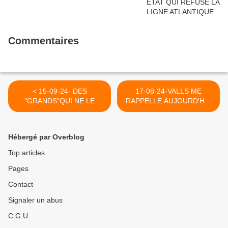
Commentaires
< 15-09-24- DES
17-08-24-VALLS ME
"GRANDS"QUI NE LE
RAPPELLE AUJOURD'HUI
SONT QU'EN APPARENCE
LUI AUSSI UN PIRE QUE
! (2009)
J'ESPERAIS A JAMAIS
DISPARU ! (2013) >
Hébergé par Overblog
Top articles
Pages
Contact
Signaler un abus
C.G.U.