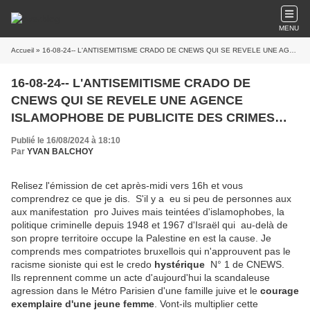
MENU
Accueil
» 16-08-24-- L'ANTISEMITISME CRADO DE CNEWS QUI SE REVELE UNE AGENCE ISLAMOPHOBE DE PUBLICITE DES CRIMES SIONISTES
16-08-24-- L'ANTISEMITISME CRADO DE
CNEWS QUI SE REVELE UNE AGENCE
ISLAMOPHOBE DE PUBLICITE DES CRIMES
SIONISTES
Publié le 16/08/2024 à 18:10
Par
YVAN BALCHOY
Relisez l'émission de cet après-midi vers 16h et vous
comprendrez ce que je dis. S'il y a eu si peu de personnes aux
aux manifestation pro Juives mais teintées d'islamophobes, la
politique criminelle depuis 1948 et 1967 d'Israël qui au-delà de
son propre territoire occupe la Palestine en est la cause. Je
comprends mes compatriotes bruxellois qui n'approuvent pas le
racisme sioniste qui est le credo
hystérique
N° 1 de CNEWS.
Ils reprennent comme un acte d'aujourd'hui la scandaleuse
agression dans le Métro Parisien d'une famille juive et le
courage
exemplaire d'une jeune femme
. Vont-ils multiplier cette