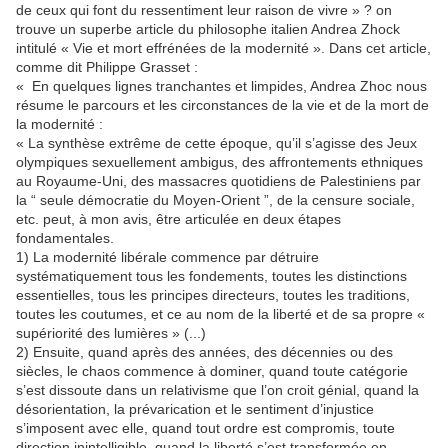
de ceux qui font du ressentiment leur raison de vivre » ? on
trouve un superbe article du philosophe italien Andrea Zhock
intitulé « Vie et mort effrénées de la modernité ». Dans cet article,
comme dit Philippe Grasset :
« En quelques lignes tranchantes et limpides, Andrea Zhoc nous
résume le parcours et les circonstances de la vie et de la mort de
la modernité :
« La synthèse extrême de cette époque, qu’il s’agisse des Jeux
olympiques sexuellement ambigus, des affrontements ethniques
au Royaume-Uni, des massacres quotidiens de Palestiniens par
la “ seule démocratie du Moyen-Orient ”, de la censure sociale,
etc. peut, à mon avis, être articulée en deux étapes
fondamentales.
1) La modernité libérale commence par détruire
systématiquement tous les fondements, toutes les distinctions
essentielles, tous les principes directeurs, toutes les traditions,
toutes les coutumes, et ce au nom de la liberté et de sa propre «
supériorité des lumières » (...)
2) Ensuite, quand après des années, des décennies ou des
siècles, le chaos commence à dominer, quand toute catégorie
s’est dissoute dans un relativisme que l’on croit génial, quand la
désorientation, la prévarication et le sentiment d’injustice
s’imposent avec elle, quand tout ordre est compromis, toute
direction inintelligible, quand la liberté s’est transformée en