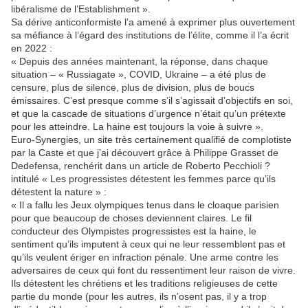
libéralisme de l’Establishment ».
Sa dérive anticonformiste l’a amené à exprimer plus ouvertement
sa méfiance à l’égard des institutions de l’élite, comme il l’a écrit
en 2022 :
« Depuis des années maintenant, la réponse, dans chaque
situation – « Russiagate », COVID, Ukraine – a été plus de
censure, plus de silence, plus de division, plus de boucs
émissaires. C’est presque comme s’il s’agissait d’objectifs en soi,
et que la cascade de situations d’urgence n’était qu’un prétexte
pour les atteindre. La haine est toujours la voie à suivre ».
Euro-Synergies, un site très certainement qualifié de complotiste
par la Caste et que j’ai découvert grâce à Philippe Grasset de
Dedefensa, renchérit dans un article de Roberto Pecchioli ?
intitulé « Les progressistes détestent les femmes parce qu’ils
détestent la nature » :
« Il a fallu les Jeux olympiques tenus dans le cloaque parisien
pour que beaucoup de choses deviennent claires. Le fil
conducteur des Olympistes progressistes est la haine, le
sentiment qu’ils imputent à ceux qui ne leur ressemblent pas et
qu’ils veulent ériger en infraction pénale. Une arme contre les
adversaires de ceux qui font du ressentiment leur raison de vivre.
Ils détestent les chrétiens et les traditions religieuses de cette
partie du monde (pour les autres, ils n’osent pas, il y a trop