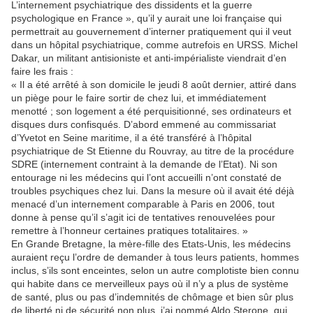
L’internement psychiatrique des dissidents et la guerre
psychologique en France », qu’il y aurait une loi française qui
permettrait au gouvernement d’interner pratiquement qui il veut
dans un hôpital psychiatrique, comme autrefois en URSS. Michel
Dakar, un militant antisioniste et anti-impérialiste viendrait d’en
faire les frais :
« Il a été arrêté à son domicile le jeudi 8 août dernier, attiré dans
un piège pour le faire sortir de chez lui, et immédiatement
menotté ; son logement a été perquisitionné, ses ordinateurs et
disques durs confisqués. D’abord emmené au commissariat
d’Yvetot en Seine maritime, il a été transféré à l’hôpital
psychiatrique de St Etienne du Rouvray, au titre de la procédure
SDRE (internement contraint à la demande de l’Etat). Ni son
entourage ni les médecins qui l’ont accueilli n’ont constaté de
troubles psychiques chez lui. Dans la mesure où il avait été déjà
menacé d’un internement comparable à Paris en 2006, tout
donne à pense qu’il s’agit ici de tentatives renouvelées pour
remettre à l’honneur certaines pratiques totalitaires. »
En Grande Bretagne, la mère-fille des Etats-Unis, les médecins
auraient reçu l’ordre de demander à tous leurs patients, hommes
inclus, s’ils sont enceintes, selon un autre complotiste bien connu
qui habite dans ce merveilleux pays où il n’y a plus de système
de santé, plus ou pas d’indemnités de chômage et bien sûr plus
de liberté ni de sécurité non plus, j’ai nommé Aldo Sterone, qui