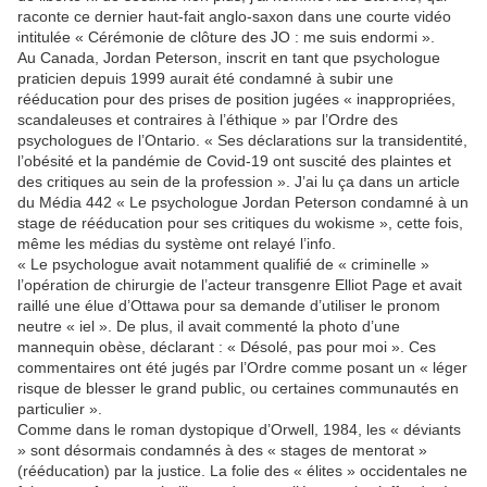
raconte ce dernier haut-fait anglo-saxon dans une courte vidéo
intitulée « Cérémonie de clôture des JO : me suis endormi ».
Au Canada, Jordan Peterson, inscrit en tant que psychologue
praticien depuis 1999 aurait été condamné à subir une
rééducation pour des prises de position jugées « inappropriées,
scandaleuses et contraires à l’éthique » par l’Ordre des
psychologues de l’Ontario. « Ses déclarations sur la transidentité,
l’obésité et la pandémie de Covid-19 ont suscité des plaintes et
des critiques au sein de la profession ». J’ai lu ça dans un article
du Média 442 « Le psychologue Jordan Peterson condamné à un
stage de rééducation pour ses critiques du wokisme », cette fois,
même les médias du système ont relayé l’info.
« Le psychologue avait notamment qualifié de « criminelle »
l’opération de chirurgie de l’acteur transgenre Elliot Page et avait
raillé une élue d’Ottawa pour sa demande d’utiliser le pronom
neutre « iel ». De plus, il avait commenté la photo d’une
mannequin obèse, déclarant : « Désolé, pas pour moi ». Ces
commentaires ont été jugés par l’Ordre comme posant un « léger
risque de blesser le grand public, ou certaines communautés en
particulier ».
Comme dans le roman dystopique d’Orwell, 1984, les « déviants
» sont désormais condamnés à des « stages de mentorat »
(rééducation) par la justice. La folie des « élites » occidentales ne