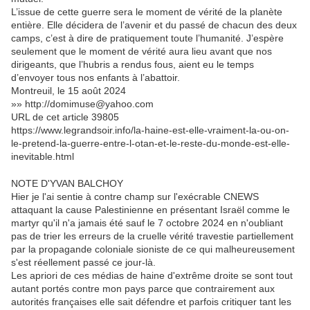
L’issue de cette guerre sera le moment de vérité de la planète
entière. Elle décidera de l’avenir et du passé de chacun des deux
camps, c’est à dire de pratiquement toute l’humanité. J’espère
seulement que le moment de vérité aura lieu avant que nos
dirigeants, que l’hubris a rendus fous, aient eu le temps
d’envoyer tous nos enfants à l’abattoir.
Montreuil, le 15 août 2024
»» http://domimuse@yahoo.com
URL de cet article 39805
https://www.legrandsoir.info/la-haine-est-elle-vraiment-la-ou-on-
le-pretend-la-guerre-entre-l-otan-et-le-reste-du-monde-est-elle-
inevitable.html
NOTE D'YVAN BALCHOY
Hier je l'ai sentie à contre champ sur l'exécrable CNEWS
attaquant la cause Palestinienne en présentant Israël comme le
martyr qu'il n'a jamais été sauf le 7 octobre 2024 en n'oubliant
pas de trier les erreurs de la cruelle vérité travestie partiellement
par la propagande coloniale sioniste de ce qui malheureusement
s'est réellement passé ce jour-là.
Les apriori de ces médias de haine d'extrême droite se sont tout
autant portés contre mon pays parce que contrairement aux
autorités françaises elle sait défendre et parfois critiquer tant les