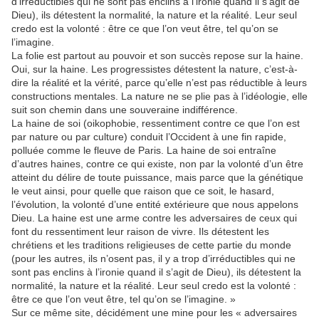
d’irréductibles qui ne sont pas enclins à l’ironie quand il s’agit de
Dieu), ils détestent la normalité, la nature et la réalité. Leur seul
credo est la volonté : être ce que l’on veut être, tel qu’on se
l’imagine.
La folie est partout au pouvoir et son succès repose sur la haine.
Oui, sur la haine. Les progressistes détestent la nature, c’est-à-
dire la réalité et la vérité, parce qu’elle n’est pas réductible à leurs
constructions mentales. La nature ne se plie pas à l’idéologie, elle
suit son chemin dans une souveraine indifférence.
La haine de soi (oikophobie, ressentiment contre ce que l’on est
par nature ou par culture) conduit l’Occident à une fin rapide,
polluée comme le fleuve de Paris. La haine de soi entraîne
d’autres haines, contre ce qui existe, non par la volonté d’un être
atteint du délire de toute puissance, mais parce que la génétique
le veut ainsi, pour quelle que raison que ce soit, le hasard,
l’évolution, la volonté d’une entité extérieure que nous appelons
Dieu. La haine est une arme contre les adversaires de ceux qui
font du ressentiment leur raison de vivre. Ils détestent les
chrétiens et les traditions religieuses de cette partie du monde
(pour les autres, ils n’osent pas, il y a trop d’irréductibles qui ne
sont pas enclins à l’ironie quand il s’agit de Dieu), ils détestent la
normalité, la nature et la réalité. Leur seul credo est la volonté :
être ce que l’on veut être, tel qu’on se l’imagine. »
Sur ce même site, décidément une mine pour les « adversaires