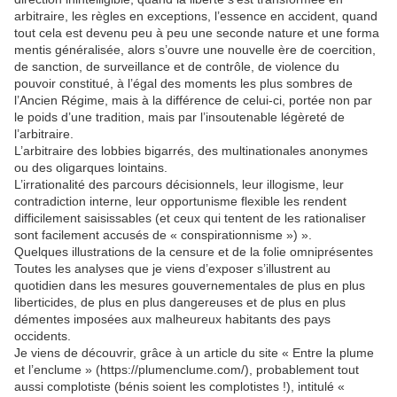
arbitraire, les règles en exceptions, l’essence en accident, quand
tout cela est devenu peu à peu une seconde nature et une forma
mentis généralisée, alors s’ouvre une nouvelle ère de coercition,
de sanction, de surveillance et de contrôle, de violence du
pouvoir constitué, à l’égal des moments les plus sombres de
l’Ancien Régime, mais à la différence de celui-ci, portée non par
le poids d’une tradition, mais par l’insoutenable légèreté de
l’arbitraire.
L’arbitraire des lobbies bigarrés, des multinationales anonymes
ou des oligarques lointains.
L’irrationalité des parcours décisionnels, leur illogisme, leur
contradiction interne, leur opportunisme flexible les rendent
difficilement saisissables (et ceux qui tentent de les rationaliser
sont facilement accusés de « conspirationnisme ») ».
Quelques illustrations de la censure et de la folie omniprésentes
Toutes les analyses que je viens d’exposer s’illustrent au
quotidien dans les mesures gouvernementales de plus en plus
liberticides, de plus en plus dangereuses et de plus en plus
démentes imposées aux malheureux habitants des pays
occidents.
Je viens de découvrir, grâce à un article du site « Entre la plume
et l’enclume » (https://plumenclume.com/), probablement tout
aussi complotiste (bénis soient les complotistes !), intitulé «