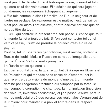
n’est pas. Elle décide du récit historique passé, présent et futur,
qui sera celui des vainqueurs. Elle décide de qui sera jugé et
condamné, les vainqueurs échappant au jugement.
« Elle fait, comme le disait Héraclite, de l’un un seigneur et de
l’autre un esclave. Le vainqueur est le maître, il est. Le vaincu
n’est pas, ou alors il est esclave, et être esclave est pire que de
ne pas être du tout.
... Celui qui contrôle le présent crée son passé. C’est ce que tout
le monde fait et a toujours fait. Si l’on veut contester tel ou tel
verdict passé, il suffit de prendre le pouvoir, c’est-à-dire de
gagner.
Poutine, tel un Spartacus géopolitique, s’est révolté, sortant la
Russie de l’oubli. Mais la Russie ne sera que lorsqu’elle aura
gagné. Être et Victoire sont synonymes.
La Russie est ce qui sera. »
La guerre dont il parle, la guerre qui fait déjà rage en Ukraine et
en Palestine et qui menace sans cesse de s’étendre, est la
guerre entre deux visions du monde, d’une part, un monde
dominé par l’hégémon étasunien qui s’impose par la force, le
mensonge, la corruption, le chantage, la manipulation (inversion
des valeurs, inversion accusatoire) et j’en passe, d’autre part un
monde multipolaire où des puissances régionales s’organisent de
leur mieux pour maintenir la paix et l’ordre dans le respect
mutuel.