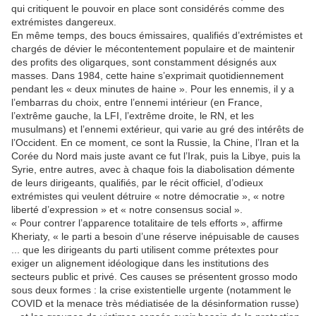
qui critiquent le pouvoir en place sont considérés comme des
extrémistes dangereux.
En même temps, des boucs émissaires, qualifiés d’extrémistes et
chargés de dévier le mécontentement populaire et de maintenir
des profits des oligarques, sont constamment désignés aux
masses. Dans 1984, cette haine s’exprimait quotidiennement
pendant les « deux minutes de haine ». Pour les ennemis, il y a
l’embarras du choix, entre l’ennemi intérieur (en France,
l’extrême gauche, la LFI, l’extrême droite, le RN, et les
musulmans) et l’ennemi extérieur, qui varie au gré des intérêts de
l’Occident. En ce moment, ce sont la Russie, la Chine, l’Iran et la
Corée du Nord mais juste avant ce fut l’Irak, puis la Libye, puis la
Syrie, entre autres, avec à chaque fois la diabolisation démente
de leurs dirigeants, qualifiés, par le récit officiel, d’odieux
extrémistes qui veulent détruire « notre démocratie », « notre
liberté d’expression » et « notre consensus social ».
« Pour contrer l’apparence totalitaire de tels efforts », affirme
Kheriaty, « le parti a besoin d’une réserve inépuisable de causes
... que les dirigeants du parti utilisent comme prétextes pour
exiger un alignement idéologique dans les institutions des
secteurs public et privé. Ces causes se présentent grosso modo
sous deux formes : la crise existentielle urgente (notamment le
COVID et la menace très médiatisée de la désinformation russe)