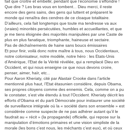
fait que croître et embellir, pendant que l’économie s’effondre !
Que dire ? Les bras vous en tombent... Dieu merci, il reste
encore des gens sains, des gens qui luttent et préparent le
monde qui renaîtra des cendres de ce cloaque totalitaire.
D’ailleurs, cela fait longtemps que toute ma tendresse va aux
(vraies) minorités persécutées, humbles et accueillantes, et que
je me tiens éloignée des majorités manipulées par une Caste de
plus en plus fanatique, triomphante, haineuse et sectaire.
Pas de déchaînements de haine sans boucs émissaires
Et pour finir, voilà donc notre maître à tous, nous Occidentaux,
notre colonisateur, notre modèle, notre héro : les Etats-Unis
d’Amérique, l’Etat de la Vérité révélée, qui a remplacé Dieu en
Occident, et qui nous enseigne ce que nous devons croire,
penser, aimer, haïr, etc...
Pour Aaron Kheriaty, cité par Alastair Crooke dans l’article
mentionné plus haut, l’Etat étasunien considère, depuis Obama,
ses propres citoyens comme des ennemis. Cela, comme on a pu
le constater, s’est vite étendu à tout l’Occident. Kheriaty décrit les
efforts d’Obama et du parti Démocrate pour instaurer une société
de surveillance intégrale où la « société dans son ensemble » est
considérée comme suspecte de ne pas adhérer autant qu’il le
faudrait au « récit » (la propagande) officielle, qui repose sur la
manipulation d’émotions primaires et une vision simpliste de la
morale (les bons c’est nous, les méchants c’est eux), et où ceux