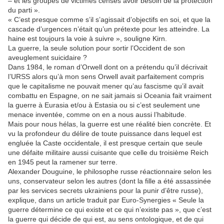
– et les groupes de victimes censés avoir besoin de la protection
du parti ».
« C’est presque comme s’il s’agissait d’objectifs en soi, et que la
cascade d’urgences n’était qu’un prétexte pour les atteindre. La
haine est toujours la voie à suivre », souligne Kirn.
La guerre, la seule solution pour sortir l’Occident de son
aveuglement suicidaire ?
Dans 1984, le roman d’Orwell dont on a prétendu qu’il décrivait
l’URSS alors qu’à mon sens Orwell avait parfaitement compris
que le capitalisme ne pouvait mener qu’au fascisme qu’il avait
combattu en Espagne, on ne sait jamais si Oceania fait vraiment
la guerre à Eurasia et/ou à Estasia ou si c’est seulement une
menace inventée, comme on en a nous aussi l’habitude.
Mais pour nous hélas, la guerre est une réalité bien concrète. Et
vu la profondeur du délire de toute puissance dans lequel est
engluée la Caste occidentale, il est presque certain que seule
une défaite militaire aussi cuisante que celle du troisième Reich
en 1945 peut la ramener sur terre.
Alexander Douguine, le philosophe russe réactionnaire selon les
uns, conservateur selon les autres (dont la fille a été assassinée
par les services secrets ukrainiens pour la punir d’être russe),
explique, dans un article traduit par Euro-Synergies « Seule la
guerre détermine ce qui existe et ce qui n’existe pas », que c’est
la guerre qui décide de qui est, au sens ontologique, et de qui