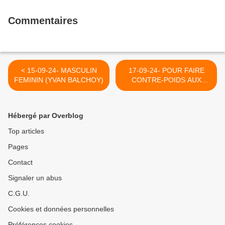
Commentaires
< 15-09-24- MASCULIN
17-09-24- POUR FAIRE
FEMININ (YVAN BALCHOY)
CONTRE-POIDS AUX
MENSONGES DE NOS
MEDIAS OFFICIELS A
PROPOS DE LA
Hébergé par Overblog
PALESTINE OCCUPEE
LISEZ LA LETTRE
Top articles
D'INFORMATION "CAPJO"
Pages
(2015) >
Contact
Signaler un abus
C.G.U.
Cookies et données personnelles
Préférences cookies