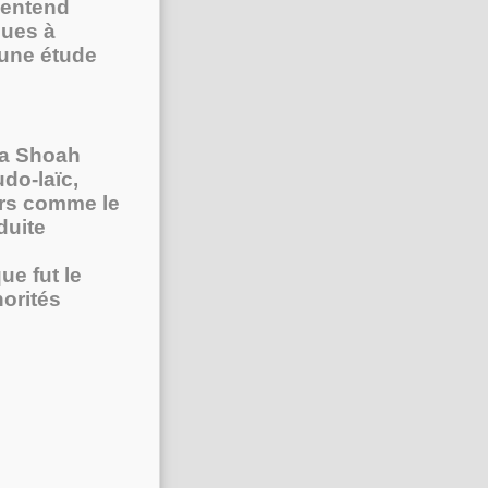
i entend
ques à
'une étude
la Shoah
do-laïc,
ers comme le
duite
ue fut le
orités