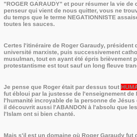
"ROGER GARAUDY" et pour résumer la vie de 
penseur qui vient de nous quitter, vous ne trouv
du temps que le terme NEGATIONNISTE assais
toutes les sauces.
Certes l'itinéraire de Roger Garaudy, président 
université marxiste, puis successivement catho
musulman, tout en ayant été épris brièvement p
protestantisme est tout sauf un long fleuve tranq
Je pense que Roger était par dessus tout
HUMA
fut ébloui par la justesse de l'enseignement de
l'humanité incroyable de la personne de Jésus 
il découvrit aussi l'ABANDON à l'absolu que le
l'Islam ont si bien chanté.
Mais s'il est un domaine où Roger Garaudy fut 