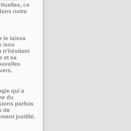
ituelles, ce
 dans notre
 le laissa
e issu
 n'hésitant
s et sa
ouvelles
vers.
ogie qui a
me du
sions parfois
s de
ment justifié.