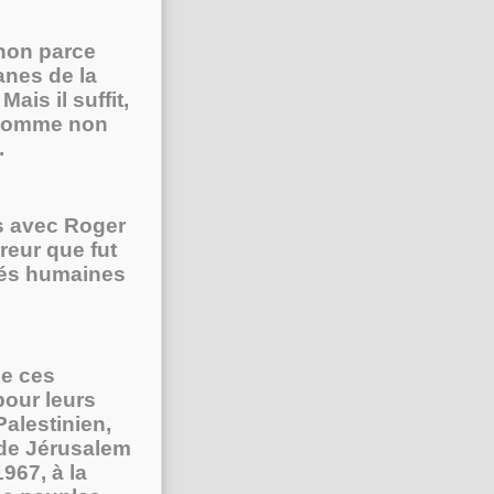
non parce
ganes de la
Mais il suffit,
n homme non
.
s avec Roger
reur que fut
ités humaines
de ces
pour leurs
alestinien,
 de Jérusalem
1967, à la