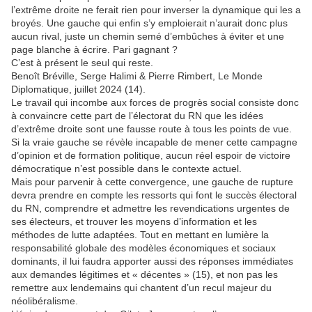
l’extrême droite ne ferait rien pour inverser la dynamique qui les a
broyés. Une gauche qui enfin s’y emploierait n’aurait donc plus
aucun rival, juste un chemin semé d’embûches à éviter et une
page blanche à écrire. Pari gagnant ?
C’est à présent le seul qui reste.
Benoît Bréville, Serge Halimi & Pierre Rimbert, Le Monde
Diplomatique, juillet 2024 (14).
Le travail qui incombe aux forces de progrès social consiste donc
à convaincre cette part de l’électorat du RN que les idées
d’extrême droite sont une fausse route à tous les points de vue.
Si la vraie gauche se révèle incapable de mener cette campagne
d’opinion et de formation politique, aucun réel espoir de victoire
démocratique n’est possible dans le contexte actuel.
Mais pour parvenir à cette convergence, une gauche de rupture
devra prendre en compte les ressorts qui font le succès électoral
du RN, comprendre et admettre les revendications urgentes de
ses électeurs, et trouver les moyens d’information et les
méthodes de lutte adaptées. Tout en mettant en lumière la
responsabilité globale des modèles économiques et sociaux
dominants, il lui faudra apporter aussi des réponses immédiates
aux demandes légitimes et « décentes » (15), et non pas les
remettre aux lendemains qui chantent d’un recul majeur du
néolibéralisme.