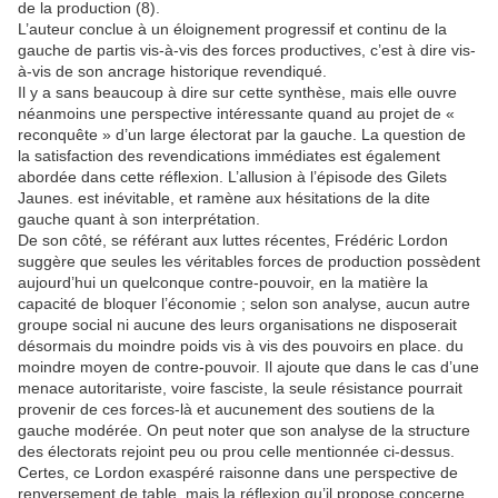
de la production (8).
L’auteur conclue à un éloignement progressif et continu de la
gauche de partis vis-à-vis des forces productives, c’est à dire vis-
à-vis de son ancrage historique revendiqué.
Il y a sans beaucoup à dire sur cette synthèse, mais elle ouvre
néanmoins une perspective intéressante quand au projet de «
reconquête » d’un large électorat par la gauche. La question de
la satisfaction des revendications immédiates est également
abordée dans cette réflexion. L’allusion à l’épisode des Gilets
Jaunes. est inévitable, et ramène aux hésitations de la dite
gauche quant à son interprétation.
De son côté, se référant aux luttes récentes, Frédéric Lordon
suggère que seules les véritables forces de production possèdent
aujourd’hui un quelconque contre-pouvoir, en la matière la
capacité de bloquer l’économie ; selon son analyse, aucun autre
groupe social ni aucune des leurs organisations ne disposerait
désormais du moindre poids vis à vis des pouvoirs en place. du
moindre moyen de contre-pouvoir. Il ajoute que dans le cas d’une
menace autoritariste, voire fasciste, la seule résistance pourrait
provenir de ces forces-là et aucunement des soutiens de la
gauche modérée. On peut noter que son analyse de la structure
des électorats rejoint peu ou prou celle mentionnée ci-dessus.
Certes, ce Lordon exaspéré raisonne dans une perspective de
renversement de table, mais la réflexion qu’il propose concerne