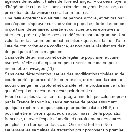
agences de notation, traités de libre échange... – ou des moyens
d’hégémonie culturelle – possession des moyens de presse, ou
promotion du darwinisme social entre autres.
Une telle expérience ouvrirait une période difficile, et devrait par
conséquent s’appuyer sur une volonté populaire forte, largement
majoritaire, déterminée, avertie et consciente des épreuves à
affronter ; prête à y faire face et à défendre son programme. Une
volonté prête à croire en un but ambitieux qui serait le fruit d’une
lutte de conviction et de confiance, et non pas le résultat soudain
de quelques décrets magiques.
Sans cette détermination et cette légitimité populaire, aucune
avancée réelle et d’ampleur ne peut réussir, aucune ne peut
même être envisagée (11).
Sans cette détermination, seules des modifications timides et de
courte portée pourraient être entreprises, qui ne conduiraient à
aucun changement profond et durable, et ne produiraient à la fin
que déception, rancoeur et désespoir durables.
Pour le dire plus clairement, un programme tel que celui proposé
par la France Insoumise, seule tentative de projet assumant
quelques ruptures, et qui inspira pour partie celui du NFP, ne
pourrait être entrepris qu’avec un appui massif de la population
française, et avec l’espoir d’un effet d’entraînement des autres
peuples – en Europe en tous cas. On en est fort loin. Non
seulement les semaines de tractation pour proposer un premier