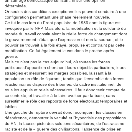
un suffrage démocratique suffisant, ni sur une opinion
déterminée.
Or seules des conditions exceptionnelles peuvent conduire à une
configuration permettant une phase réellement nouvelle.
Ce fut le cas lors du Front populaire de 1936 dont la figure est
invoquée par le NFP. Mais alors, la mobilisation et la solidarité du
monde du travail constituaient la réelle force de changement dont
le gouvernement n’était que l’expression et non la source ; et le
pouvoir se trouvait à la fois étayé, propulsé et contraint par cette
mobilisation. Ce fut également le cas dans le proche après
guerre.
Mais ce n’est pas le cas aujourd’hui, où toutes les forces
politiques d’opposition cherchent leurs objectifs particuliers, leurs
stratégies et mesurent les marges possibles, laissant à la
population un rôle de figurant ; tandis que l’ensemble des forces
réactionnaires dispose des tribunes, du cadre institutionnel, de
tous les appuis et relais nécessaires. Il faut donc tenir compte de
ce contexte, et travailler à le faire évoluer par la base, sans
surestimer le rôle des rapports de force électoraux temporaires et
labiles.
Une gauche de rupture devrait donc reconquérir les classes en
déshérence, démontrer la vacuité et l’hypocrisie des propositions
du RN, la fausse piste des solutions sécuritaires, de l’ostracisme
raciste et de la « guerre des civilisations, l’absence de prise en