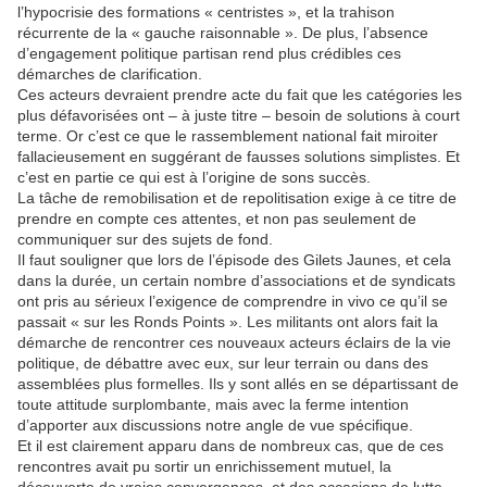
l’hypocrisie des formations « centristes », et la trahison
récurrente de la « gauche raisonnable ». De plus, l’absence
d’engagement politique partisan rend plus crédibles ces
démarches de clarification.
Ces acteurs devraient prendre acte du fait que les catégories les
plus défavorisées ont – à juste titre – besoin de solutions à court
terme. Or c’est ce que le rassemblement national fait miroiter
fallacieusement en suggérant de fausses solutions simplistes. Et
c’est en partie ce qui est à l’origine de sons succès.
La tâche de remobilisation et de repolitisation exige à ce titre de
prendre en compte ces attentes, et non pas seulement de
communiquer sur des sujets de fond.
Il faut souligner que lors de l’épisode des Gilets Jaunes, et cela
dans la durée, un certain nombre d’associations et de syndicats
ont pris au sérieux l’exigence de comprendre in vivo ce qu’il se
passait « sur les Ronds Points ». Les militants ont alors fait la
démarche de rencontrer ces nouveaux acteurs éclairs de la vie
politique, de débattre avec eux, sur leur terrain ou dans des
assemblées plus formelles. Ils y sont allés en se départissant de
toute attitude surplombante, mais avec la ferme intention
d’apporter aux discussions notre angle de vue spécifique.
Et il est clairement apparu dans de nombreux cas, que de ces
rencontres avait pu sortir un enrichissement mutuel, la