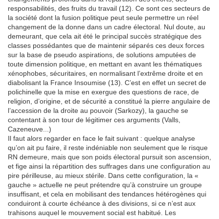
responsabilités, des fruits du travail (12). Ce sont ces secteurs de
la société dont la fusion politique peut seule permettre un réel
changement de la donne dans un cadre électoral. Nul doute, au
demeurant, que cela ait été le principal succès stratégique des
classes possédantes que de maintenir séparés ces deux forces
sur la base de pseudo aspirations, de solutions amputées de
toute dimension politique, en mettant en avant les thématiques
xénophobes, sécuritaires, en normalisant l’extrême droite et en
diabolisant la France Insoumise (13). C’est en effet un secret de
polichinelle que la mise en exergue des questions de race, de
religion, d’origine, et de sécurité a constitué la pierre angulaire de
l’accession de la droite au pouvoir (Sarkozy), la gauche se
contentant à son tour de légitimer ces arguments (Valls,
Cazeneuve...)
Il faut alors regarder en face le fait suivant : quelque analyse
qu’on ait pu faire, il reste indéniable non seulement que le risque
RN demeure, mais que son poids électoral pursuit son ascension,
et fige ainsi la répartition des suffrages dans une configuration au
pire périlleuse, au mieux stérile. Dans cette configuration, la «
gauche » actuelle ne peut prétendre qu’à construire un groupe
insuffisant, et cela en mobilisant des tendances hétérogènes qui
conduiront à courte échéance à des divisions, si ce n’est aux
trahisons auquel le mouvement social est habitué. Les