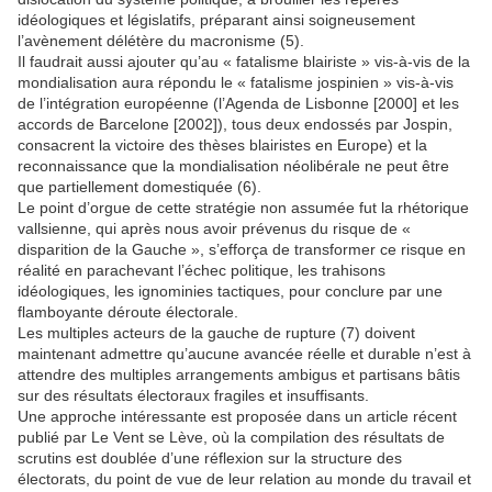
idéologiques et législatifs, préparant ainsi soigneusement
l’avènement délétère du macronisme (5).
Il faudrait aussi ajouter qu’au « fatalisme blairiste » vis-à-vis de la
mondialisation aura répondu le « fatalisme jospinien » vis-à-vis
de l’intégration européenne (l’Agenda de Lisbonne [2000] et les
accords de Barcelone [2002]), tous deux endossés par Jospin,
consacrent la victoire des thèses blairistes en Europe) et la
reconnaissance que la mondialisation néolibérale ne peut être
que partiellement domestiquée (6).
Le point d’orgue de cette stratégie non assumée fut la rhétorique
vallsienne, qui après nous avoir prévenus du risque de «
disparition de la Gauche », s’efforça de transformer ce risque en
réalité en parachevant l’échec politique, les trahisons
idéologiques, les ignominies tactiques, pour conclure par une
flamboyante déroute électorale.
Les multiples acteurs de la gauche de rupture (7) doivent
maintenant admettre qu’aucune avancée réelle et durable n’est à
attendre des multiples arrangements ambigus et partisans bâtis
sur des résultats électoraux fragiles et insuffisants.
Une approche intéressante est proposée dans un article récent
publié par Le Vent se Lève, où la compilation des résultats de
scrutins est doublée d’une réflexion sur la structure des
électorats, du point de vue de leur relation au monde du travail et