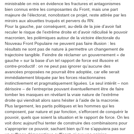
ministrable on mis en évidence les fractures et antagonismes
bien connus entre les composantes du Front, mais une part
majeure de l’électorat, nonobstant ce projet, reste attirée par les
miroirs aux alouettes truqués et pervers du RN.
Pour la gauche, par conséquent, au-delà de la joie d’avoir fait
reculer le risque de l’extrême droite et d’avoir ridiculisé le pouvoir
macronien, les polémiques autour de la victoire électorale du
Nouveau Front Populaire ne peuvent pas faire illusion : les
résultats ne sont pas de nature à permettre un changement de
trajectoire tangible. Feindre de réclamer un gouvernement « de
gauche » sur la base d’un tel rapport de force est illusoire et
contre-productif : on ne peut pas ignorer qu’aucune des
avancées proposées ne pourrait être adoptée, car elle serait
immédiatement bloquée par les forces réactionnaires
instinctivement et pragmatiquement liguées. Le seul intérêt – non
dérisoire – de l’entreprise pouvant éventuellement être de faire
tomber les masques en révélant la vraie nature de l’extrême
droite qui viendrait alors sans hésiter à l’aide de la macronie.
Plus largement, les partis politiques et les hommes qui les
composent, par nature et par fonction, s’efforcent de conquérir le
pouvoir, quels que soient la situation et le rapport de force. On les
voit donc aujourd’hui tenter de construire des combinaisons pour
s’approprier ce pouvoir, sachant bien qu’il ne s’appuiera pas sur