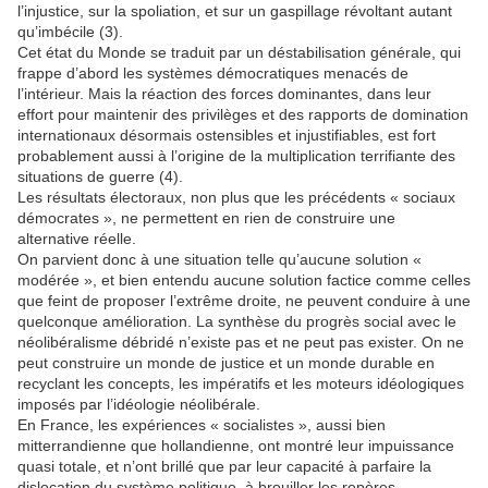
l’injustice, sur la spoliation, et sur un gaspillage révoltant autant
qu’imbécile (3).
Cet état du Monde se traduit par un déstabilisation générale, qui
frappe d’abord les systèmes démocratiques menacés de
l’intérieur. Mais la réaction des forces dominantes, dans leur
effort pour maintenir des privilèges et des rapports de domination
internationaux désormais ostensibles et injustifiables, est fort
probablement aussi à l’origine de la multiplication terrifiante des
situations de guerre (4).
Les résultats électoraux, non plus que les précédents « sociaux
démocrates », ne permettent en rien de construire une
alternative réelle.
On parvient donc à une situation telle qu’aucune solution «
modérée », et bien entendu aucune solution factice comme celles
que feint de proposer l’extrême droite, ne peuvent conduire à une
quelconque amélioration. La synthèse du progrès social avec le
néolibéralisme débridé n’existe pas et ne peut pas exister. On ne
peut construire un monde de justice et un monde durable en
recyclant les concepts, les impératifs et les moteurs idéologiques
imposés par l’idéologie néolibérale.
En France, les expériences « socialistes », aussi bien
mitterrandienne que hollandienne, ont montré leur impuissance
quasi totale, et n’ont brillé que par leur capacité à parfaire la
dislocation du système politique, à brouiller les repères