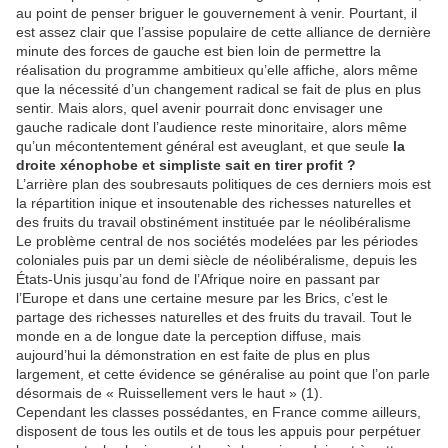
au point de penser briguer le gouvernement à venir. Pourtant, il
est assez clair que l’assise populaire de cette alliance de dernière
minute des forces de gauche est bien loin de permettre la
réalisation du programme ambitieux qu’elle affiche, alors même
que la nécessité d’un changement radical se fait de plus en plus
sentir. Mais alors, quel avenir pourrait donc envisager une
gauche radicale dont l’audience reste minoritaire, alors même
qu’un mécontentement général est aveuglant, et que seule
la
droite xénophobe et simpliste sait en tirer profit ?
L’arrière plan des soubresauts politiques de ces derniers mois est
la répartition inique et insoutenable des richesses naturelles et
des fruits du travail obstinément instituée par le néolibéralisme
Le problème central de nos sociétés modelées par les périodes
coloniales puis par un demi siècle de néolibéralisme, depuis les
États-Unis jusqu’au fond de l’Afrique noire en passant par
l’Europe et dans une certaine mesure par les Brics, c’est le
partage des richesses naturelles et des fruits du travail. Tout le
monde en a de longue date la perception diffuse, mais
aujourd’hui la démonstration en est faite de plus en plus
largement, et cette évidence se généralise au point que l’on parle
désormais de « Ruissellement vers le haut » (1).
Cependant les classes possédantes, en France comme ailleurs,
disposent de tous les outils et de tous les appuis pour perpétuer