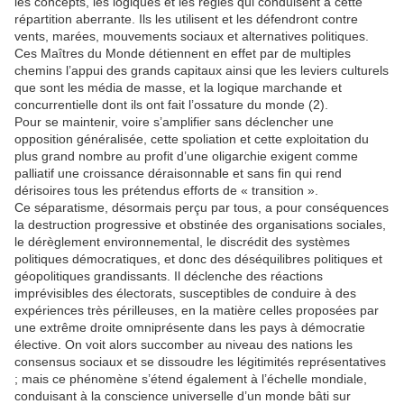
les concepts, les logiques et les règles qui conduisent à cette
répartition aberrante. Ils les utilisent et les défendront contre
vents, marées, mouvements sociaux et alternatives politiques.
Ces Maîtres du Monde détiennent en effet par de multiples
chemins l’appui des grands capitaux ainsi que les leviers culturels
que sont les média de masse, et la logique marchande et
concurrentielle dont ils ont fait l’ossature du monde (2).
Pour se maintenir, voire s’amplifier sans déclencher une
opposition généralisée, cette spoliation et cette exploitation du
plus grand nombre au profit d’une oligarchie exigent comme
palliatif une croissance déraisonnable et sans fin qui rend
dérisoires tous les prétendus efforts de « transition ».
Ce séparatisme, désormais perçu par tous, a pour conséquences
la destruction progressive et obstinée des organisations sociales,
le dérèglement environnemental, le discrédit des systèmes
politiques démocratiques, et donc des déséquilibres politiques et
géopolitiques grandissants. Il déclenche des réactions
imprévisibles des électorats, susceptibles de conduire à des
expériences très périlleuses, en la matière celles proposées par
une extrême droite omniprésente dans les pays à démocratie
élective. On voit alors succomber au niveau des nations les
consensus sociaux et se dissoudre les légitimités représentatives
; mais ce phénomène s’étend également à l’échelle mondiale,
conduisant à la conscience universelle d’un monde bâti sur