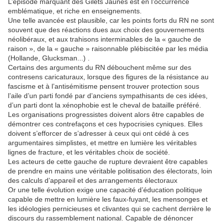
L’épisode marquant des Gilets Jaunes est en l’occurrence
emblématique, et riche en enseignements.
Une telle avancée est plausible, car les points forts du RN ne sont
souvent que des réactions dues aux choix des gouvernements
néolibéraux, et aux trahisons interminables de la « gauche de
raison », de la « gauche » raisonnable plébiscitée par les média
(Hollande, Glucksman...) .
Certains des arguments du RN débouchent même sur des
contresens caricaturaux, lorsque des figures de la résistance au
fascisme et à l’antisémitisme pensent trouver protection sous
l’aile d’un parti fondé par d’anciens sympathisants de ces idées,
d’un parti dont la xénophobie est le cheval de bataille préféré.
Les organisations progressistes doivent alors être capables de
démontrer ces contrefaçons et ces hypocrisies cyniques. Elles
doivent s’efforcer de s’adresser à ceux qui ont cédé à ces
argumentaires simplistes, et mettre en lumière les véritables
lignes de fracture, et les véritables choix de société.
Les acteurs de cette gauche de rupture devraient être capables
de prendre en mains une véritable politisation des électorats, loin
des calculs d’appareil et des arrangements électoraux
Or une telle évolution exige une capacité d’éducation politique
capable de mettre en lumière les faux-fuyant, les mensonges et
les idéologies pernicieuses et clivantes qui se cachent derrière le
discours du rassemblement national. Capable de dénoncer