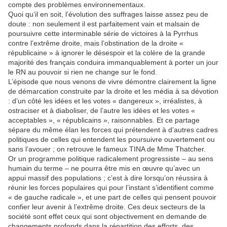
compte des problèmes environnementaux.
Quoi qu’il en soit, l’évolution des suffrages laisse assez peu de
doute : non seulement il est parfaitement vain et malsain de
poursuivre cette interminable série de victoires à la Pyrrhus
contre l’extrême droite, mais l’obstination de la droite «
républicaine » à ignorer le désespoir et la colère de la grande
majorité des français conduira immanquablement à porter un jour
le RN au pouvoir si rien ne change sur le fond.
L’épisode que nous venons de vivre démontre clairement la ligne
de démarcation construite par la droite et les média à sa dévotion
: d’un côté les idées et les votes « dangereux », irréalistes, à
ostraciser et à diaboliser, de l’autre les idées et les votes «
acceptables », « républicains », raisonnables. Et ce partage
sépare du même élan les forces qui prétendent à d’autres cadres
politiques de celles qui entendent les poursuivre ouvertement ou
sans l’avouer ; on retrouve le fameux TINA de Mme Thatcher.
Or un programme politique radicalement progressiste – au sens
humain du terme – ne pourra être mis en œuvre qu’avec un
appui massif des populations ; c’est à dire lorsqu’on réussira à
réunir les forces populaires qui pour l’instant s’identifient comme
« de gauche radicale », et une part de celles qui pensent pouvoir
confier leur avenir à l’extrême droite. Ces deux secteurs de la
société sont effet ceux qui sont objectivement en demande de
changements profonds dans la répartition des efforts, des