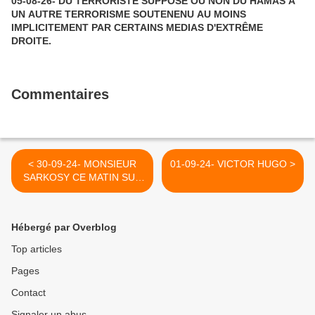
05-08-26- DU TERRORISTE SUPPOSE OU NON DU HAMAS A
UN AUTRE TERRORISME SOUTENENU AU MOINS
IMPLICITEMENT PAR CERTAINS MEDIAS D'EXTRÊME
DROITE.
Commentaires
< 30-09-24- MONSIEUR
01-09-24- VICTOR HUGO >
SARKOSY CE MATIN SUR
LES MEDIAS FACHOS
D'EUROPE 1 ET DE
CNEWS VOUS AVEZ
Hébergé par Overblog
SCIEMMENT TRAVESTI LA
VERITE DU MOYEN
Top articles
ORIENT.
Pages
Contact
Signaler un abus