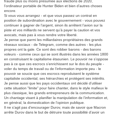
fraude plus ou moins présumée aux élections de 2020,
l’ordinateur portable de Hunter Biden et bien d’autres choses
encore.
Si vous vous arrangez - et que vous passez un contrat en
position de subordination avec le gouvernement - vous pouvez
continuer à gagner de l’argent, sinon ils arrêtent l’avion sur la
piste et vos milliards ne servent qu’à payer la caution et vos
avocats, mais pas à vous rendre votre liberté.
Je pense que parmi les milliardaires propriétaires des grands
réseaux sociaux - de Telegram, comme des autres - les plus
propres ont la gale. Ce sont des robber barons - des barons
voleurs - comme ceux qui se sont illustrés dans les années 1800
en construisant le capitalisme étasunien. Le pouvoir ne s’oppose
pas à ce que ces escrocs s’enrichissent sur le dos du peuple -
voler du temps de travail ou de l’information importe peu - le
pouvoir se soucie que ces escrocs reproduisent le système
capitaliste occidental, ses hiérarchies et protègent ses intérêts.
Je pense aussi que les pays occidentaux ont décidé d’utiliser
cette situation "limite" pour faire chanter, dans le style mafieux le
plus classique, les grands entrepreneurs de la communication.
Un chantage visant à planifier la manipulation de l’information et,
en général, la domestication de l’opinion publique.
Il ne s’agit pas d’encourager Durov, mais de savoir que Macron
arrête Durov dans le but de détruire toute possibilité d’avoir un