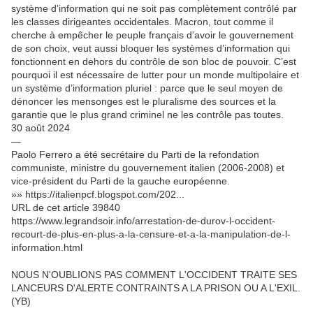
système d’information qui ne soit pas complètement contrôlé par
les classes dirigeantes occidentales. Macron, tout comme il
cherche à empêcher le peuple français d’avoir le gouvernement
de son choix, veut aussi bloquer les systèmes d’information qui
fonctionnent en dehors du contrôle de son bloc de pouvoir. C’est
pourquoi il est nécessaire de lutter pour un monde multipolaire et
un système d’information pluriel : parce que le seul moyen de
dénoncer les mensonges est le pluralisme des sources et la
garantie que le plus grand criminel ne les contrôle pas toutes.
30 août 2024
—
Paolo Ferrero a été secrétaire du Parti de la refondation
communiste, ministre du gouvernement italien (2006-2008) et
vice-président du Parti de la gauche européenne.
»» https://italienpcf.blogspot.com/202...
URL de cet article 39840
https://www.legrandsoir.info/arrestation-de-durov-l-occident-
recourt-de-plus-en-plus-a-la-censure-et-a-la-manipulation-de-l-
information.html
NOUS N'OUBLIONS PAS COMMENT L'OCCIDENT TRAITE SES
LANCEURS D'ALERTE CONTRAINTS A LA PRISON OU A L'EXIL.
(YB)