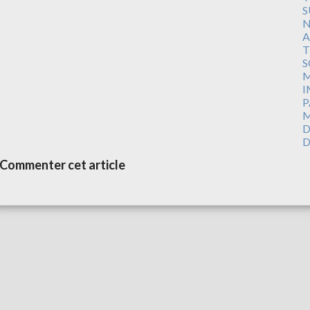
S
N
A
T
S
M
I
P
M
D
D
Commenter cet article