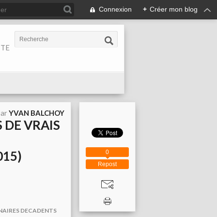
Connexion
+
Créer mon blog
ITE
par
YVAN BALCHOY
 DE VRAIS
015)
0
Repost
NNAIRES DECADENTS