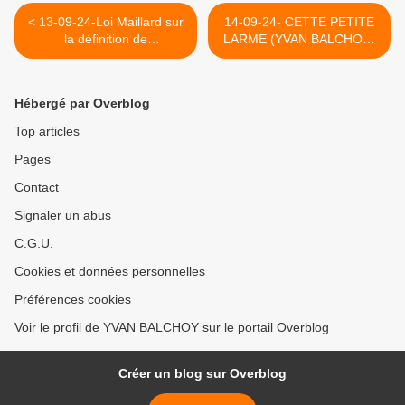
< 13-09-24-Loi Maillard sur
14-09-24- CETTE PETITE
la définition de
LARME (YVAN BALCHOY)
l’antisémitisme : il va falloir
>
condamner beaucoup de
Juifs ! (2019)
Hébergé par Overblog
Top articles
Pages
Contact
Signaler un abus
C.G.U.
Cookies et données personnelles
Préférences cookies
Voir le profil de YVAN BALCHOY sur le portail Overblog
Créer un blog sur Overblog