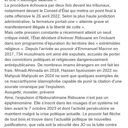
La procédure échouera par deux fois devant les tribunaux,
notamment devant le Conseil d’État qui mettra un point final à
cette offensive le 26 avril 2022. Selon la plus haute juridiction
administrative, la fermeture portait une « atteinte grave et
manifestement illégale à la liberté de culte ».
Mais cette pression constante a récemment atteint un seuil
critique inédit, l’État décidant d’évincer Ridouane en l’incluant
dans son programme d’épuration du territoire des « extrémistes
religieux ». Depuis l’arrivée au pouvoir d’Emmanuel Macron en
2017, 734 musulmans ont ainsi été expulsés, accusés de porter
des convictions politiques et religieuses dangereusement
antirépublicaines. De nombreux imams étrangers en ont fait les
frais. Mmadi Ahmada en 2018, Hassan Iquioussen en 2022 ou
Mahjoub Mahjoubi en 2024 ne sont que quelques exemples de
ce maccarthysme islamophobe capable de punir la citation d’une
sourate coranique par l’expulsion.
Assujettir, museler, prévenir
Ainsi, l’expulsion d’Abdourahmane Ridouane n’est pas un
épiphénomène. Elle s’inscrit dans les rouages d’un système né
bien avant le 7 octobre 2023 et dont l’activité persécutoire se
maintient malgré la crise politique actuelle. Le pouvoir fait flèche
de tout bois et trouve dans l’actualité politique de nouvelles
justifications, que cela soit la sécurité des JO ou la lutte contre