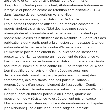
absolue », et ce malgré l’avis négatif de la Commission
d’expulsion. Quatre jours plus tard, Abdourahmane Ridouane est
interpellé et placé en centre de rétention administrative (CRA)
dans l’attente de son expulsion vers le Niger.
Parmi les accusations, une citation de De Gaulle
Les autorités l’accusent d’afficher « de manière constante, un
mépris virulent vis-à-vis de l’État décrit comme raciste,
islamophobe et colonialiste » et de véhiculer « une idéologie
hostile aux valeurs et institutions de la République » à travers des
publications qui « participent à la diffusion de messages à teneur
antisémite et haineuse à l’encontre d’Israël et des Juifs ».
Le ministère pointe également la « publication de messages
présentant le Hamas comme un mouvement de résistance ».
Parmi ces messages se trouve une citation du général de Gaulle
assurant qu’Israël a suscité contre lui « une résistance, qu’à son
tour il qualifie de terroriste ». On y découvre aussi une
déclaration définissant « le peuple palestinien [comme] des
combattants, des résistants, dont fait partie le Hamas »,
prononcée lors d’un rassemblement de l’association Comité
Action Palestine. Un autre message saluant la mémoire d’Ismaïl
Haniyeh, chef du bureau politique du Hamas, qualifié de
mouvement de « résistance », est également mis en cause.
Plus encore, le ministère reproche « de nombreuses ambiguïtés
[car Ridouane] use d’une langue très soignée, emploie