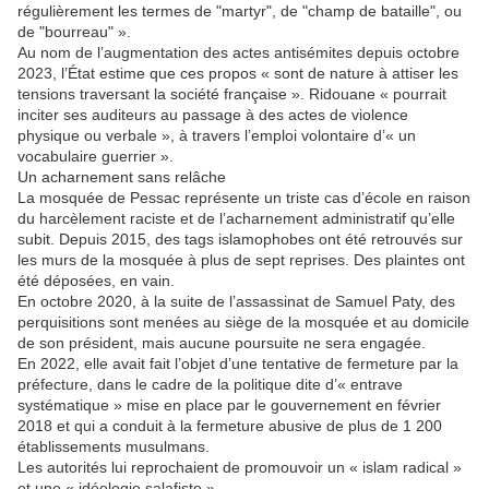
régulièrement les termes de "martyr", de "champ de bataille", ou
de "bourreau" ».
Au nom de l’augmentation des actes antisémites depuis octobre
2023, l’État estime que ces propos « sont de nature à attiser les
tensions traversant la société française ». Ridouane « pourrait
inciter ses auditeurs au passage à des actes de violence
physique ou verbale », à travers l’emploi volontaire d’« un
vocabulaire guerrier ».
Un acharnement sans relâche
La mosquée de Pessac représente un triste cas d’école en raison
du harcèlement raciste et de l’acharnement administratif qu’elle
subit. Depuis 2015, des tags islamophobes ont été retrouvés sur
les murs de la mosquée à plus de sept reprises. Des plaintes ont
été déposées, en vain.
En octobre 2020, à la suite de l’assassinat de Samuel Paty, des
perquisitions sont menées au siège de la mosquée et au domicile
de son président, mais aucune poursuite ne sera engagée.
En 2022, elle avait fait l’objet d’une tentative de fermeture par la
préfecture, dans le cadre de la politique dite d’« entrave
systématique » mise en place par le gouvernement en février
2018 et qui a conduit à la fermeture abusive de plus de 1 200
établissements musulmans.
Les autorités lui reprochaient de promouvoir un « islam radical »
et une « idéologie salafiste ».