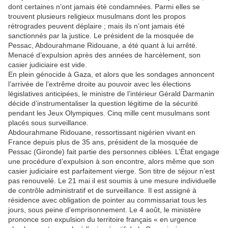
dont certaines n’ont jamais été condamnées. Parmi elles se
trouvent plusieurs religieux musulmans dont les propos
rétrogrades peuvent déplaire ; mais ils n’ont jamais été
sanctionnés par la justice. Le président de la mosquée de
Pessac, Abdourahmane Ridouane, a été quant à lui arrêté.
Menacé d’expulsion après des années de harcèlement, son
casier judiciaire est vide.
En plein génocide à Gaza, et alors que les sondages annoncent
l’arrivée de l’extrême droite au pouvoir avec les élections
législatives anticipées, le ministre de l’intérieur Gérald Darmanin
décide d’instrumentaliser la question légitime de la sécurité
pendant les Jeux Olympiques. Cinq mille cent musulmans sont
placés sous surveillance.
Abdourahmane Ridouane, ressortissant nigérien vivant en
France depuis plus de 35 ans, président de la mosquée de
Pessac (Gironde) fait partie des personnes ciblées. L’État engage
une procédure d’expulsion à son encontre, alors même que son
casier judiciaire est parfaitement vierge. Son titre de séjour n’est
pas renouvelé. Le 21 mai il est soumis à une mesure individuelle
de contrôle administratif et de surveillance. Il est assigné à
résidence avec obligation de pointer au commissariat tous les
jours, sous peine d’emprisonnement. Le 4 août, le ministère
prononce son expulsion du territoire français « en urgence