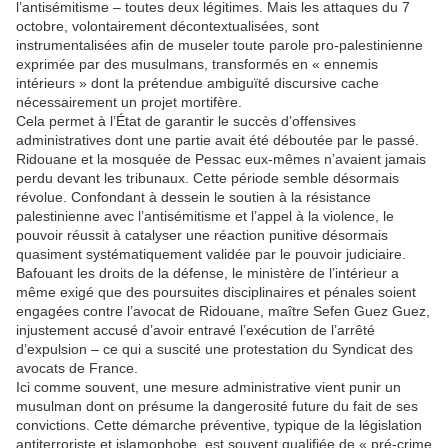
l’antisémitisme – toutes deux légitimes. Mais les attaques du 7
octobre, volontairement décontextualisées, sont
instrumentalisées afin de museler toute parole pro-palestinienne
exprimée par des musulmans, transformés en « ennemis
intérieurs » dont la prétendue ambiguïté discursive cache
nécessairement un projet mortifère.
Cela permet à l’État de garantir le succès d’offensives
administratives dont une partie avait été déboutée par le passé.
Ridouane et la mosquée de Pessac eux-mêmes n’avaient jamais
perdu devant les tribunaux. Cette période semble désormais
révolue. Confondant à dessein le soutien à la résistance
palestinienne avec l’antisémitisme et l’appel à la violence, le
pouvoir réussit à catalyser une réaction punitive désormais
quasiment systématiquement validée par le pouvoir judiciaire.
Bafouant les droits de la défense, le ministère de l’intérieur a
même exigé que des poursuites disciplinaires et pénales soient
engagées contre l’avocat de Ridouane, maître Sefen Guez Guez,
injustement accusé d’avoir entravé l’exécution de l’arrêté
d’expulsion – ce qui a suscité une protestation du Syndicat des
avocats de France.
Ici comme souvent, une mesure administrative vient punir un
musulman dont on présume la dangerosité future du fait de ses
convictions. Cette démarche préventive, typique de la législation
antiterroriste et islamophobe, est souvent qualifiée de « pré-crime