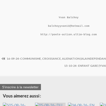
Yvan Balchoy
balchoyyvan13@hotmail.com
http://poete-action.ultim-blog.com
16-09-24-COMMUNISME, CROISSANCE, ALIENATION (ALAINDEPENDANT)
15-10-24- ENFANT GARE (YV
S'inscrire à la newsletter
Vous aimerez aussi :