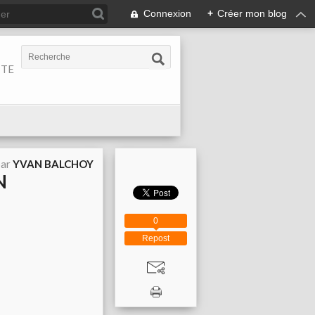
Connexion
+
Créer mon blog
ITE
par
YVAN BALCHOY
N
0
Repost