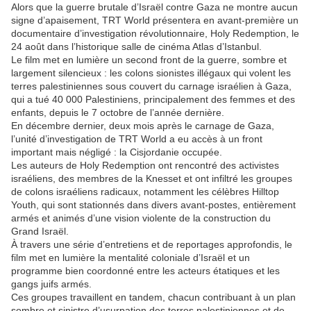
Alors que la guerre brutale d’Israël contre Gaza ne montre aucun
signe d’apaisement, TRT World présentera en avant-première un
documentaire d’investigation révolutionnaire, Holy Redemption, le
24 août dans l’historique salle de cinéma Atlas d’Istanbul.
Le film met en lumière un second front de la guerre, sombre et
largement silencieux : les colons sionistes illégaux qui volent les
terres palestiniennes sous couvert du carnage israélien à Gaza,
qui a tué 40 000 Palestiniens, principalement des femmes et des
enfants, depuis le 7 octobre de l’année dernière.
En décembre dernier, deux mois après le carnage de Gaza,
l’unité d’investigation de TRT World a eu accès à un front
important mais négligé : la Cisjordanie occupée.
Les auteurs de Holy Redemption ont rencontré des activistes
israéliens, des membres de la Knesset et ont infiltré les groupes
de colons israéliens radicaux, notamment les célèbres Hilltop
Youth, qui sont stationnés dans divers avant-postes, entièrement
armés et animés d’une vision violente de la construction du
Grand Israël.
À travers une série d’entretiens et de reportages approfondis, le
film met en lumière la mentalité coloniale d’Israël et un
programme bien coordonné entre les acteurs étatiques et les
gangs juifs armés.
Ces groupes travaillent en tandem, chacun contribuant à un plan
sombre et sinistre d’usurpation des terres palestiniennes et de