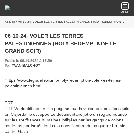
MENU
Accueil
» 06-10-24- VOLER LES TERRES PALESTINIENNES (HOLY REDEMPTION- LE GRAND SOIR)
06-10-24- VOLER LES TERRES
PALESTINIENNES (HOLY REDEMPTION- LE
GRAND SOIR)
Publié le 06/10/2024 à 17:56
Par
YVAN BALCHOY
“https://www.legrandsoir.info/holy-redemption-voler-les-terres-
palestiniennes.html
TRT
TRT World diffuse un film poignant sur la violence des colons juifs
en Cisjordanie occupée Le documentaire jette un regard nuancé
sur les souffrances humaines infligées par les gangs de colons
soutenus par Israël, tout cela dans l'ombre de sa guerre brutale
contre Gaza.