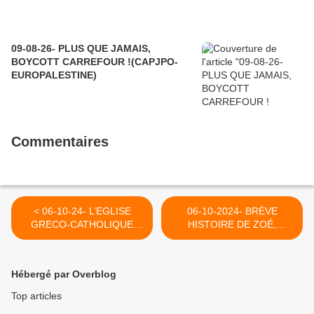
09-08-26- PLUS QUE JAMAIS,
BOYCOTT CARREFOUR !(CAPJPO-
EUROPALESTINE)
Commentaires
< 06-10-24- L’EGLISE
06-10-2024- BRÈVE
GRECO-CATHOLIQUE
HISTOIRE DE ZOÉ,
D’UKRAINE TRANSFORME
DEVENUE SAINTE
« LE JOUR DU SEIGNEUR
CATHERINE LABOURÉ >
» EN APOLOGIE D’UNE
Hébergé par Overblog
UKRAINE LIBERALE
OCCIDENTALE (2015)
Top articles