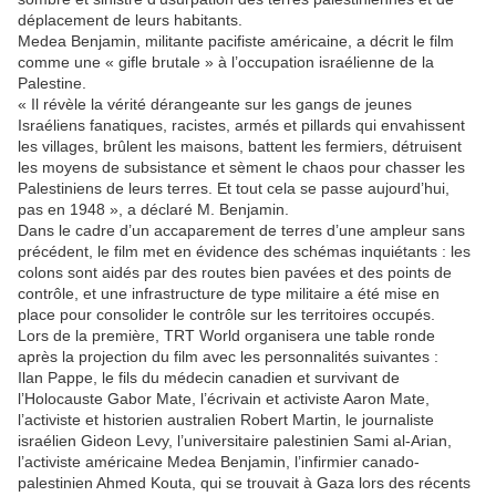
déplacement de leurs habitants.
Medea Benjamin, militante pacifiste américaine, a décrit le film
comme une « gifle brutale » à l’occupation israélienne de la
Palestine.
« Il révèle la vérité dérangeante sur les gangs de jeunes
Israéliens fanatiques, racistes, armés et pillards qui envahissent
les villages, brûlent les maisons, battent les fermiers, détruisent
les moyens de subsistance et sèment le chaos pour chasser les
Palestiniens de leurs terres. Et tout cela se passe aujourd’hui,
pas en 1948 », a déclaré M. Benjamin.
Dans le cadre d’un accaparement de terres d’une ampleur sans
précédent, le film met en évidence des schémas inquiétants : les
colons sont aidés par des routes bien pavées et des points de
contrôle, et une infrastructure de type militaire a été mise en
place pour consolider le contrôle sur les territoires occupés.
Lors de la première, TRT World organisera une table ronde
après la projection du film avec les personnalités suivantes :
Ilan Pappe, le fils du médecin canadien et survivant de
l’Holocauste Gabor Mate, l’écrivain et activiste Aaron Mate,
l’activiste et historien australien Robert Martin, le journaliste
israélien Gideon Levy, l’universitaire palestinien Sami al-Arian,
l’activiste américaine Medea Benjamin, l’infirmier canado-
palestinien Ahmed Kouta, qui se trouvait à Gaza lors des récents