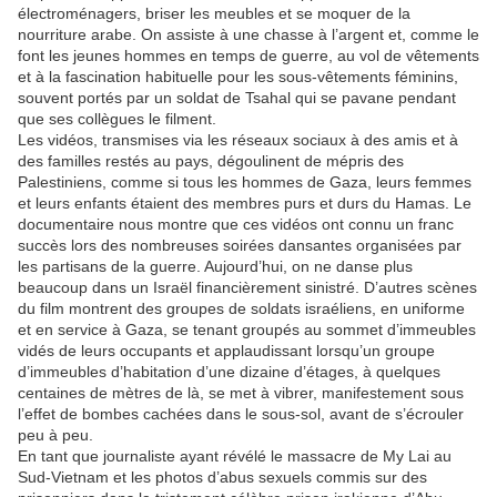
électroménagers, briser les meubles et se moquer de la
nourriture arabe. On assiste à une chasse à l’argent et, comme le
font les jeunes hommes en temps de guerre, au vol de vêtements
et à la fascination habituelle pour les sous-vêtements féminins,
souvent portés par un soldat de Tsahal qui se pavane pendant
que ses collègues le filment.
Les vidéos, transmises via les réseaux sociaux à des amis et à
des familles restés au pays, dégoulinent de mépris des
Palestiniens, comme si tous les hommes de Gaza, leurs femmes
et leurs enfants étaient des membres purs et durs du Hamas. Le
documentaire nous montre que ces vidéos ont connu un franc
succès lors des nombreuses soirées dansantes organisées par
les partisans de la guerre. Aujourd’hui, on ne danse plus
beaucoup dans un Israël financièrement sinistré. D’autres scènes
du film montrent des groupes de soldats israéliens, en uniforme
et en service à Gaza, se tenant groupés au sommet d’immeubles
vidés de leurs occupants et applaudissant lorsqu’un groupe
d’immeubles d’habitation d’une dizaine d’étages, à quelques
centaines de mètres de là, se met à vibrer, manifestement sous
l’effet de bombes cachées dans le sous-sol, avant de s’écrouler
peu à peu.
En tant que journaliste ayant révélé le massacre de My Lai au
Sud-Vietnam et les photos d’abus sexuels commis sur des