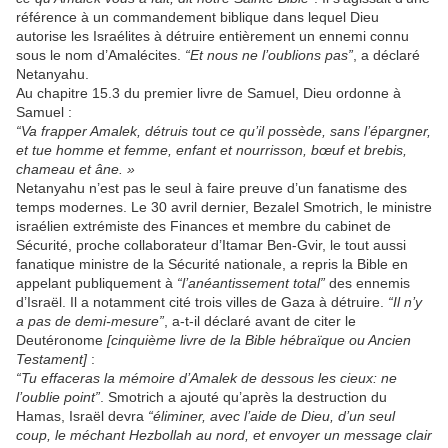
référence à un commandement biblique dans lequel Dieu
autorise les Israélites à détruire entièrement un ennemi connu
sous le nom d’Amalécites.
“Et nous ne l’oublions pas”
, a déclaré
Netanyahu.
Au chapitre 15.3 du premier livre de Samuel, Dieu ordonne à
Samuel :
“Va frapper Amalek, détruis tout ce qu’il possède, sans l’épargner,
et tue homme et femme, enfant et nourrisson, bœuf et brebis,
chameau et âne. »
Netanyahu n’est pas le seul à faire preuve d’un fanatisme des
temps modernes. Le 30 avril dernier, Bezalel Smotrich, le ministre
israélien extrémiste des Finances et membre du cabinet de
Sécurité, proche collaborateur d’Itamar Ben-Gvir, le tout aussi
fanatique ministre de la Sécurité nationale, a repris la Bible en
appelant publiquement à
“l’anéantissement total”
des ennemis
d’Israël. Il a notamment cité trois villes de Gaza à détruire.
“Il n’y
a pas de demi-mesure”
, a-t-il déclaré avant de citer le
Deutéronome
[cinquième livre de la Bible hébraïque ou Ancien
Testament]
:
“Tu effaceras la mémoire d’Amalek de dessous les cieux: ne
l’oublie point”
. Smotrich a ajouté qu’après la destruction du
Hamas, Israël devra
“éliminer, avec l’aide de Dieu, d’un seul
coup, le méchant Hezbollah au nord, et envoyer un message clair