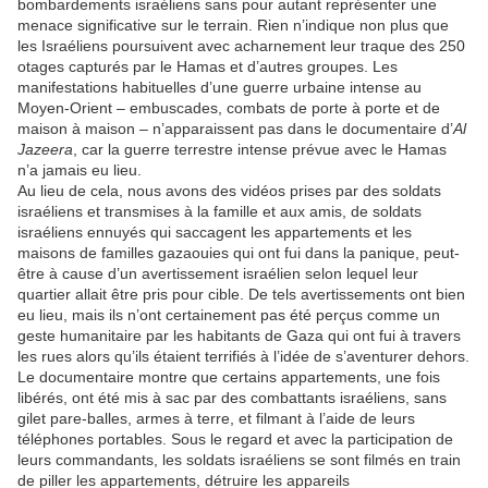
bombardements israéliens sans pour autant représenter une
menace significative sur le terrain. Rien n’indique non plus que
les Israéliens poursuivent avec acharnement leur traque des 250
otages capturés par le Hamas et d’autres groupes. Les
manifestations habituelles d’une guerre urbaine intense au
Moyen-Orient – embuscades, combats de porte à porte et de
maison à maison – n’apparaissent pas dans le documentaire d’
Al
Jazeera
, car la guerre terrestre intense prévue avec le Hamas
n’a jamais eu lieu.
Au lieu de cela, nous avons des vidéos prises par des soldats
israéliens et transmises à la famille et aux amis, de soldats
israéliens ennuyés qui saccagent les appartements et les
maisons de familles gazaouies qui ont fui dans la panique, peut-
être à cause d’un avertissement israélien selon lequel leur
quartier allait être pris pour cible. De tels avertissements ont bien
eu lieu, mais ils n’ont certainement pas été perçus comme un
geste humanitaire par les habitants de Gaza qui ont fui à travers
les rues alors qu’ils étaient terrifiés à l’idée de s’aventurer dehors.
Le documentaire montre que certains appartements, une fois
libérés, ont été mis à sac par des combattants israéliens, sans
gilet pare-balles, armes à terre, et filmant à l’aide de leurs
téléphones portables. Sous le regard et avec la participation de
leurs commandants, les soldats israéliens se sont filmés en train
de piller les appartements, détruire les appareils