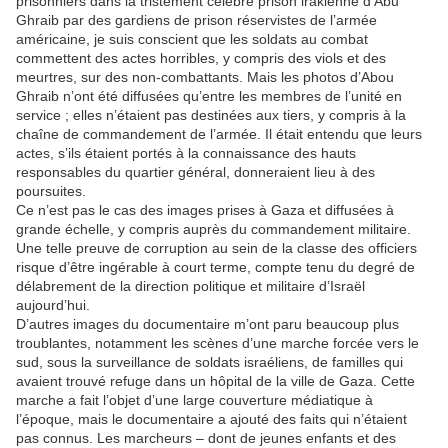
prisonniers dans la tristement célèbre prison irakienne d’Abu
Ghraib par des gardiens de prison réservistes de l’armée
américaine, je suis conscient que les soldats au combat
commettent des actes horribles, y compris des viols et des
meurtres, sur des non-combattants. Mais les photos d’Abou
Ghraib n’ont été diffusées qu’entre les membres de l’unité en
service ; elles n’étaient pas destinées aux tiers, y compris à la
chaîne de commandement de l’armée. Il était entendu que leurs
actes, s’ils étaient portés à la connaissance des hauts
responsables du quartier général, donneraient lieu à des
poursuites.
Ce n’est pas le cas des images prises à Gaza et diffusées à
grande échelle, y compris auprès du commandement militaire.
Une telle preuve de corruption au sein de la classe des officiers
risque d’être ingérable à court terme, compte tenu du degré de
délabrement de la direction politique et militaire d’Israël
aujourd’hui.
D’autres images du documentaire m’ont paru beaucoup plus
troublantes, notamment les scènes d’une marche forcée vers le
sud, sous la surveillance de soldats israéliens, de familles qui
avaient trouvé refuge dans un hôpital de la ville de Gaza. Cette
marche a fait l’objet d’une large couverture médiatique à
l’époque, mais le documentaire a ajouté des faits qui n’étaient
pas connus. Les marcheurs – dont de jeunes enfants et des