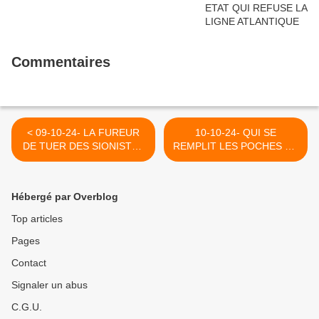
Commentaires
< 09-10-24- LA FUREUR
10-10-24- QUI SE
DE TUER DES SIONISTES
REMPLIT LES POCHES EN
SE RÉCLAMANT DE LA
FRANCE ET CHEZ NOUS
BIBLE FACE AU
EN BELGIQUE (2023) >
COMMANDEMENT
Hébergé par Overblog
UNIVERSEL DE NE PAS
TUER
Top articles
Pages
Contact
Signaler un abus
C.G.U.