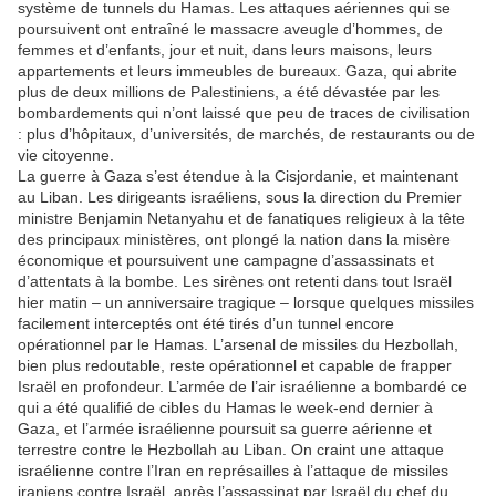
système de tunnels du Hamas. Les attaques aériennes qui se
poursuivent ont entraîné le massacre aveugle d’hommes, de
femmes et d’enfants, jour et nuit, dans leurs maisons, leurs
appartements et leurs immeubles de bureaux. Gaza, qui abrite
plus de deux millions de Palestiniens, a été dévastée par les
bombardements qui n’ont laissé que peu de traces de civilisation
: plus d’hôpitaux, d’universités, de marchés, de restaurants ou de
vie citoyenne.
La guerre à Gaza s’est étendue à la Cisjordanie, et maintenant
au Liban. Les dirigeants israéliens, sous la direction du Premier
ministre Benjamin Netanyahu et de fanatiques religieux à la tête
des principaux ministères, ont plongé la nation dans la misère
économique et poursuivent une campagne d’assassinats et
d’attentats à la bombe. Les sirènes ont retenti dans tout Israël
hier matin – un anniversaire tragique – lorsque quelques missiles
facilement interceptés ont été tirés d’un tunnel encore
opérationnel par le Hamas. L’arsenal de missiles du Hezbollah,
bien plus redoutable, reste opérationnel et capable de frapper
Israël en profondeur. L’armée de l’air israélienne a bombardé ce
qui a été qualifié de cibles du Hamas le week-end dernier à
Gaza, et l’armée israélienne poursuit sa guerre aérienne et
terrestre contre le Hezbollah au Liban. On craint une attaque
israélienne contre l’Iran en représailles à l’attaque de missiles
iraniens contre Israël, après l’assassinat par Israël du chef du