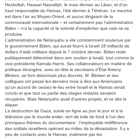
Hezbollah, Hassan Nasrallah, le mois dernier au Liban, et d’un
haut responsable du Hamas, l’été dernier à Téhéran. Le meurtre
est dans l’air au Moyen-Orient, et aucun dirigeant de la
communauté internationale – et certainement pas l’administration
Biden – n’a la capacité et la volonté d’empêcher que cela ne se
produise.
L’administration de Netanyahu a été constamment soutenue par
le gouvernement Biden, qui aurait fourni à Israël 18 milliards de
dollars d’aide militaire depuis le 7 octobre dernier. Biden reste
publiquement déterminé dans son soutien à Israël, tout comme la
vice-présidente Kamala Harris. Ses collaborateurs en matière de
politique étrangère, avec en tête le secrétaire d’État Antony
Blinken, se font désormais plus discrets. M. Blinken et ses
collègues ont passé les derniers mois à dire aux Américains
qu’un accord de cessez-le-feu entre Israël et le Hamas serait
conclu et que tout ou partie des otages restants seraient
récupérés. Mais Netanyahu avait d’autres projets, et ce dès le
départ.
La destruction de Gaza, suivie en ligne au jour le jour et à la
télévision par le monde entier, sert de toile de fond à l’un des
principaux thèmes du documentaire : l’impitoyable indifférence
des soldats israéliens opérant au milieu de la dévastation. Il y a
peu de contacts avec le Hamas, malmené par les