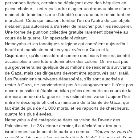
personnes âgées, certains se déplaçant avec des béquilles en
pleine chaleur – ont reçu l’ordre d’agiter un drapeau blanc d’une
main et de tenir leur carte d’identité dans une autre main tout en
marchant. Ceux qui faisaient tomber l’un ou l’autre de ces objets
n’étaient pas autorisés à s’arrêter de marcher pour les récupérer.
Une forme de punition collective gratuite rarement observée au
cours de la guerre. Un spectacle révoltant.
Netanyahu et les fanatiques religieux qui contrôlent aujourd’hui
Israël ont manifestement les yeux rivés sur Gaza et la
Cisjordanie, qu’ils considèrent comme des biens fonciers bientôt
accessibles à une future domination des colons. On ne sait pas
qui gouvernera les quelque deux millions de résidents survivants
de Gaza, mais ces dirigeants devront être approuvés par Israël.
Les Palestiniens survivants désespérés, s’ils sont autorisés à
rester à Gaza, ne parviendront pas à s’autogouverner. Il n’est pas
encore possible d’établir un bilan précis des morts au cours de la
dernière année de la guerre : les estimations varient aujourd’hui
entre le décompte officiel du ministère de la Santé de Gaza, qui
fait état de plus de 41 000 morts, et les rapports de chercheurs,
quatre fois plus élevées.
Netanyahu a été catégorique dans sa vision de l’avenir des
Palestiniens. Le 28 octobre dernier, il a déclaré aux troupes
israéliennes sur le point de partir au combat :
“Souvenez-vous de
ce qu’Amalek vous a fait, dit notre Sainte Bible
”. Il s’agissait d’une