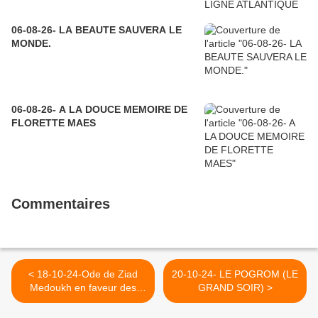
06-08-26- LA BEAUTE SAUVERA LE
MONDE.
06-08-26- A LA DOUCE MEMOIRE DE
FLORETTE MAES
Commentaires
< 18-10-24-Ode de Ziad
20-10-24- LE POGROM (LE
Medoukh en faveur des
GRAND SOIR) >
prisonniers-otages
palrstiniens