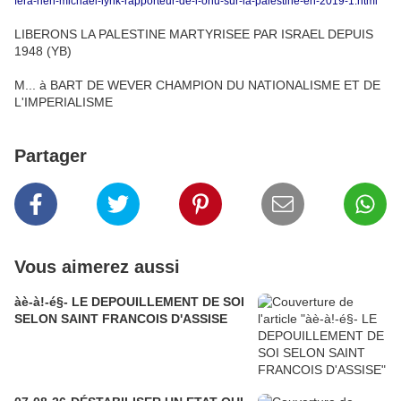
fera-rien-michael-lynk-rapporteur-de-l-onu-sur-la-palestine-en-2019-1.html
LIBERONS LA PALESTINE MARTYRISEE PAR ISRAEL DEPUIS
1948 (YB)
M... à BART DE WEVER CHAMPION DU NATIONALISME ET DE
L'IMPERIALISME
Partager
Vous aimerez aussi
àè-à!-é§- LE DEPOUILLEMENT DE SOI
SELON SAINT FRANCOIS D'ASSISE