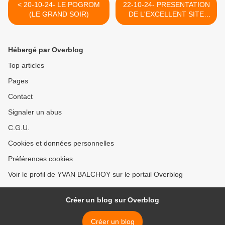
< 20-10-24- LE POGROM
22-10-24- PRESENTATION
(LE GRAND SOIR)
DE L'EXCELLENT SITE
"INVESTIG'ACTION" DE
MICHEL COLLON >
Hébergé par Overblog
Top articles
Pages
Contact
Signaler un abus
C.G.U.
Cookies et données personnelles
Préférences cookies
Voir le profil de YVAN BALCHOY sur le portail Overblog
Créer un blog sur Overblog
Créer un blog