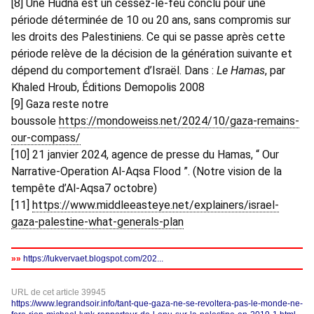
[8] Une Hudna est un cessez-le-feu conclu pour une
période déterminée de 10 ou 20 ans, sans compromis sur
les droits des Palestiniens. Ce qui se passe après cette
période relève de la décision de la génération suivante et
dépend du comportement d’Israël. Dans :
Le Hamas
, par
Khaled Hroub, Éditions Demopolis 2008
[9] Gaza reste notre
boussole
https://mondoweiss.net/2024/10/gaza-remains-
our-compass/
[10] 21 janvier 2024, agence de presse du Hamas, “ Our
Narrative-Operation Al-Aqsa Flood ”. (Notre vision de la
tempête d’Al-Aqsa7 octobre)
[11]
https://www.middleeasteye.net/explainers/israel-
gaza-palestine-what-generals-plan
»»
https://lukvervaet.blogspot.com/202...
URL de cet article 39945
https://www.legrandsoir.info/tant-que-gaza-ne-se-revoltera-pas-le-monde-ne-