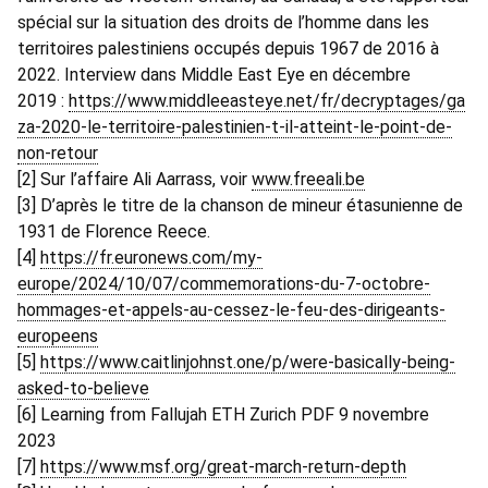
spécial sur la situation des droits de l’homme dans les
territoires palestiniens occupés depuis 1967 de 2016 à
2022. Interview dans Middle East Eye en décembre
2019 :
https://www.middleeasteye.net/fr/decryptages/ga
za-2020-le-territoire-palestinien-t-il-atteint-le-point-de-
non-retour
[2] Sur l’affaire Ali Aarrass, voir
www.freeali.be
[3] D’après le titre de la chanson de mineur étasunienne de
1931 de Florence Reece.
[4]
https://fr.euronews.com/my-
europe/2024/10/07/commemorations-du-7-octobre-
hommages-et-appels-au-cessez-le-feu-des-dirigeants-
europeens
[5]
https://www.caitlinjohnst.one/p/were-basically-being-
asked-to-believe
[6] Learning from Fallujah ETH Zurich PDF 9 novembre
2023
[7]
https://www.msf.org/great-march-return-depth