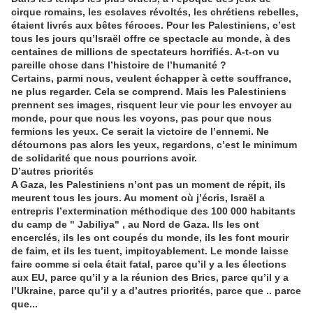
cirque romains, les esclaves révoltés, les chrétiens rebelles,
étaient livrés aux bêtes féroces. Pour les Palestiniens, c’est
tous les jours qu’Israël offre ce spectacle au monde, à des
centaines de millions de spectateurs horrifiés. A-t-on vu
pareille chose dans l’histoire de l’humanité ?
Certains, parmi nous, veulent échapper à cette souffrance,
ne plus regarder. Cela se comprend. Mais les Palestiniens
prennent ses images, risquent leur vie pour les envoyer au
monde, pour que nous les voyons, pas pour que nous
fermions les yeux. Ce serait la victoire de l’ennemi. Ne
détournons pas alors les yeux, regardons, c’est le minimum
de solidarité que nous pourrions avoir.
D’autres priorités
A Gaza, les Palestiniens n’ont pas un moment de répit, ils
meurent tous les jours. Au moment où j’écris, Israël a
entrepris l’extermination méthodique des 100 000 habitants
du camp de " Jabiliya" , au Nord de Gaza. Ils les ont
encerclés, ils les ont coupés du monde, ils les font mourir
de faim, et ils les tuent, impitoyablement. Le monde laisse
faire comme si cela était fatal, parce qu’il y a les élections
aux EU, parce qu’il y a la réunion des Brics, parce qu’il y a
l’Ukraine, parce qu’il y a d’autres priorités, parce que .. parce
que...