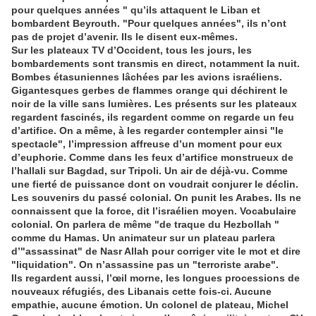
pour quelques années " qu’ils attaquent le Liban et
bombardent Beyrouth. "Pour quelques années", ils n’ont
pas de projet d’avenir. Ils le disent eux-mêmes.
Sur les plateaux TV d’Occident, tous les jours, les
bombardements sont transmis en direct, notamment la nuit.
Bombes étasuniennes lâchées par les avions israéliens.
Gigantesques gerbes de flammes orange qui déchirent le
noir de la ville sans lumières. Les présents sur les plateaux
regardent fascinés, ils regardent comme on regarde un feu
d’artifice. On a même, à les regarder contempler ainsi "le
spectacle", l’impression affreuse d’un moment pour eux
d’euphorie. Comme dans les feux d’artifice monstrueux de
l’hallali sur Bagdad, sur Tripoli. Un air de déjà-vu. Comme
une fierté de puissance dont on voudrait conjurer le déclin.
Les souvenirs du passé colonial. On punit les Arabes. Ils ne
connaissent que la force, dit l’israélien moyen. Vocabulaire
colonial. On parlera de même "de traque du Hezbollah "
comme du Hamas. Un animateur sur un plateau parlera
d’"assassinat" de Nasr Allah pour corriger vite le mot et dire
"liquidation". On n’assassine pas un "terroriste arabe".
Ils regardent aussi, l’œil morne, les longues processions de
nouveaux réfugiés, des Libanais cette fois-ci. Aucune
empathie, aucune émotion. Un colonel de plateau, Michel