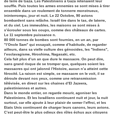
de terre de Gaza. Les Palestiniens à Gaza retenaient leur
souffle. Puis toutes les armes ennemies se sont mises à tirer
ensemble dans un roulement de tonnerre monstrueux,
ininterrompu, jour et nuit. Le 22 Octobre, 90 avions
bombardent sans relâche. Israël tire dans le tas, de laterre,
et du ciel. Les immeubles, les maisons se sont mises à
s’écrouler sous les coups, comme des châteaux de cartes.
Le 11 septembre puissance n.
80 000 tonnes de bombes sont fournies, en un an, par
"l’Oncle Sam" qui essayait, comme d’habitude, de regarder
ailleurs, dans sa vielle culture des génocides, les "Indiens",
l’esclavagisme, Hiroshima, Nagasaki, etc.
Cela fait plus d’un an que dure le massacre. On peut dire,
sans grand risque de se tromper que, quelques soient les
massacres qui ont jalonné l’Histoire, aucun n’a atteint cette
férocité. La raison est simple, ce massacre on le voit, il se
déroule devant nos yeux, comme une retransmission
télévisée, en direct sur les chaines d’El Jazeera,
palestiniennes et autres.
Dans le monde entier, on regarde mourir, agoniser les
Palestiniens. Et les Israéliens continuent nuit et jour, la nuit
surtout, car elle ajoute à leur plaisir de semer l’effroi, et les
Etats Unis continuent de charger leurs canons, leurs avions.
C’est peut-être le plus odieux des rôles échus aux citoyens