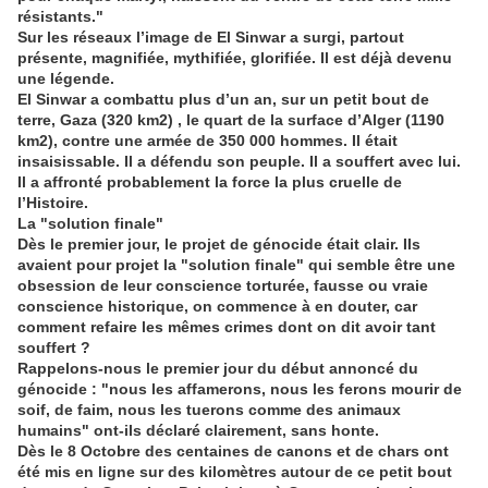
résistants."
Sur les réseaux l’image de El Sinwar a surgi, partout
présente, magnifiée, mythifiée, glorifiée. Il est déjà devenu
une légende.
El Sinwar a combattu plus d’un an, sur un petit bout de
terre, Gaza (320 km2) , le quart de la surface d’Alger (1190
km2), contre une armée de 350 000 hommes. Il était
insaisissable. Il a défendu son peuple. Il a souffert avec lui.
Il a affronté probablement la force la plus cruelle de
l’Histoire.
La "solution finale"
Dès le premier jour, le projet de génocide était clair. Ils
avaient pour projet la "solution finale" qui semble être une
obsession de leur conscience torturée, fausse ou vraie
conscience historique, on commence à en douter, car
comment refaire les mêmes crimes dont on dit avoir tant
souffert ?
Rappelons-nous le premier jour du début annoncé du
génocide : "nous les affamerons, nous les ferons mourir de
soif, de faim, nous les tuerons comme des animaux
humains" ont-ils déclaré clairement, sans honte.
Dès le 8 Octobre des centaines de canons et de chars ont
été mis en ligne sur des kilomètres autour de ce petit bout