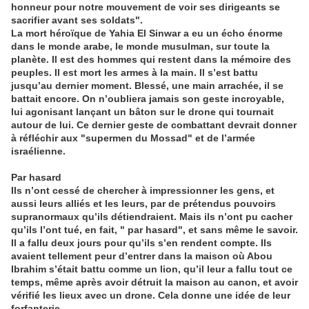
honneur pour notre mouvement de voir ses dirigeants se
sacrifier avant ses soldats".
La mort héroïque de Yahia El Sinwar a eu un écho énorme
dans le monde arabe, le monde musulman, sur toute la
planète. Il est des hommes qui restent dans la mémoire des
peuples. Il est mort les armes à la main. Il s’est battu
jusqu’au dernier moment. Blessé, une main arrachée, il se
battait encore. On n’oubliera jamais son geste incroyable,
lui agonisant lançant un bâton sur le drone qui tournait
autour de lui. Ce dernier geste de combattant devrait donner
à réfléchir aux "supermen du Mossad" et de l’armée
israélienne.
Par hasard
Ils n’ont cessé de chercher à impressionner les gens, et
aussi leurs alliés et les leurs, par de prétendus pouvoirs
supranormaux qu’ils détiendraient. Mais ils n’ont pu cacher
qu’ils l’ont tué, en fait, " par hasard", et sans même le savoir.
Il a fallu deux jours pour qu’ils s’en rendent compte. Ils
avaient tellement peur d’entrer dans la maison où Abou
Ibrahim s’était battu comme un lion, qu’il leur a fallu tout ce
temps, même après avoir détruit la maison au canon, et avoir
vérifié les lieux avec un drone. Cela donne une idée de leur
forfanterie.