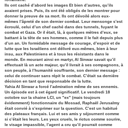
Ils ont caché d’abord les images Et bien d’autres, qu’ils
avaient prises. Puis, ils ont été obligés de les montrer pour
donner la preuve de sa mort. Ils ont dévoilé alors eux-
mêmes l’âpreté de son dernier combat. Leur mensonge s’est
écroulé, celui d’un chef caché dans des tunnels, fuyant le
combat et Gaza. Or il était, là, à quelques mètres d’eux, se
battant à la tête de ses hommes, comme il le fait depuis plus
d’un an. Un formidable message de courage, d’espoir et de
lutte que les Israéliens ont délivré eux-mêmes, bien à leur
insu, aux Palestiniens et à tous les résistants dans le
monde. En mourant ainsi en martyr, Al Sinwar savait qu’il
effectuait là un acte majeur, qu’il livrait à ses compagnons, à
son peuple, à l’humanité souffrante, son dernier message :
celui de continuer sans répit le combat. C’était sa dernière
décision en tant que responsable de la lutte.
Yahia Al Sinwar a forcé l’admiration même de ses ennemis.
Un épisode est à cet égard significatif. Le vendredi 18
octobre sur la chaine LCI, un "ex" (mais toujours
évidemment) fonctionnaire du Mossad, Raphaël Jerusalmy
était convié à s’exprimer sur la question. C’est un habitué
des plateaux français. Lui et ses amis y séjournent comme
si c’était les leurs. Les yeux cruels, le rictus comme sourire,
le visage impassible, l’agent a cru qu’il pourrait comme