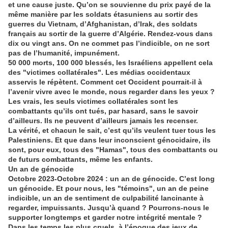
et une cause juste. Qu’on se souvienne du prix payé de la
même manière par les soldats étasuniens au sortir des
guerres du Vietnam, d’Afghanistan, d’Irak, des soldats
français au sortir de la guerre d’Algérie. Rendez-vous dans
dix ou vingt ans. On ne commet pas l’indicible, on ne sort
pas de l’humanité, impunément.
50 000 morts, 100 000 blessés, les Israéliens appellent cela
des "victimes collatérales". Les médias occidentaux
asservis le répètent. Comment cet Occident pourrait-il à
l’avenir vivre avec le monde, nous regarder dans les yeux ?
Les vrais, les seuls victimes collatérales sont les
combattants qu’ils ont tués, par hasard, sans le savoir
d’ailleurs. Ils ne peuvent d’ailleurs jamais les recenser.
La vérité, et chacun le sait, c’est qu’ils veulent tuer tous les
Palestiniens. Et que dans leur inconscient génocidaire, ils
sont, pour eux, tous des "Hamas", tous des combattants ou
de futurs combattants, même les enfants.
Un an de génocide
Octobre 2023-Octobre 2024 : un an de génocide. C’est long
un génocide. Et pour nous, les "témoins", un an de peine
indicible, un an de sentiment de culpabilité lancinante à
regarder, impuissants. Jusqu’à quand ? Pourrons-nous le
supporter longtemps et garder notre intégrité mentale ?
Dans les temps les plus cruels, à l’époque des jeux de