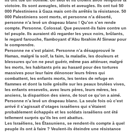
Ils ont tué un homme. Un seul et ils croient avoir remporté la
victoire. Ils sont aveugles, idiots et aveugles. Ils ont tué 50
000 Palestiniens à Gaza mais ont-ils arrêtés la résistance. 50
000 Palestiniens sont morts, et personne n’a déserté,
personne n’a levé un drapeau blanc ! Qu’on s’en rende
compte. Personne. Colossal. Que peuvent-ils faire contre un
tel peuple. Ils auraient dû regarder les yeux noirs, brûlants,
le regard farouche, flamboyant d’Abu Ibrahim Al Sinwar pour
le comprendre.
Personne ne s’est plaint. Personne n’a désapprouvé le
Hamas, malgré la soif, la faim, la maladie, les douleurs et
blessures qu’on ne peut guérir, même pas atténuer, malgré
les morts, les habitants pris au hasard pour des tortures
massives pour leur faire dénoncer leurs frères qui
combattent, les enfants morts, les tentes de refuge en
flammes et dont la toile grésille sur les peaux brulées vives,
les enfants ensevelis, avec leurs pères, leurs mères, les
anciens, la disparition des siens, de tout ce qu’on a aimé.
Personne n’a levé un drapeau blanc. La seule fois où c’est
arrivé il s’agissait d’otages israéliens qui s’étaient
probablement échappés et les soldats israéliens ont été
tellement surpris qu’ils les ont abattus.
Les Israéliens, les Étasuniens, se rendent-ils compte à quel
peuple ils ont à faire ? Veulent-ils éteindre une résistance