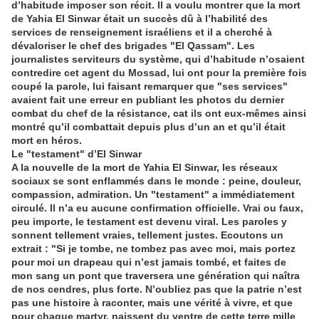
d’habitude imposer son récit. Il a voulu montrer que la mort
de Yahia El Sinwar était un succès dû à l’habilité des
services de renseignement israéliens et il a cherché à
dévaloriser le chef des brigades "El Qassam". Les
journalistes serviteurs du système, qui d’habitude n’osaient
contredire cet agent du Mossad, lui ont pour la première fois
coupé la parole, lui faisant remarquer que "ses services"
avaient fait une erreur en publiant les photos du dernier
combat du chef de la résistance, cat ils ont eux-mêmes ainsi
montré qu’il combattait depuis plus d’un an et qu’il était
mort en héros.
Le "testament" d’El Sinwar
A la nouvelle de la mort de Yahia El Sinwar, les réseaux
sociaux se sont enflammés dans le monde : peine, douleur,
compassion, admiration. Un "testament" a immédiatement
circulé. Il n’a eu aucune confirmation officielle. Vrai ou faux,
peu importe, le testament est devenu viral. Les paroles y
sonnent tellement vraies, tellement justes. Ecoutons un
extrait : "Si je tombe, ne tombez pas avec moi, mais portez
pour moi un drapeau qui n’est jamais tombé, et faites de
mon sang un pont que traversera une génération qui naîtra
de nos cendres, plus forte. N’oubliez pas que la patrie n’est
pas une histoire à raconter, mais une vérité à vivre, et que
pour chaque martyr, naissent du ventre de cette terre mille