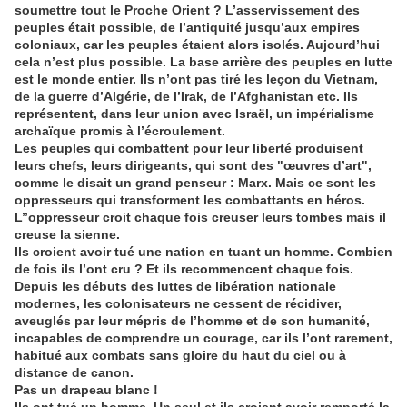
soumettre tout le Proche Orient ? L’asservissement des
peuples était possible, de l’antiquité jusqu’aux empires
coloniaux, car les peuples étaient alors isolés. Aujourd’hui
cela n’est plus possible. La base arrière des peuples en lutte
est le monde entier. Ils n’ont pas tiré les leçon du Vietnam,
de la guerre d’Algérie, de l’Irak, de l’Afghanistan etc. Ils
représentent, dans leur union avec Israël, un impérialisme
archaïque promis à l’écroulement.
Les peuples qui combattent pour leur liberté produisent
leurs chefs, leurs dirigeants, qui sont des "œuvres d’art",
comme le disait un grand penseur : Marx. Mais ce sont les
oppresseurs qui transforment les combattants en héros.
L’’oppresseur croit chaque fois creuser leurs tombes mais il
creuse la sienne.
Ils croient avoir tué une nation en tuant un homme. Combien
de fois ils l’ont cru ? Et ils recommencent chaque fois.
Depuis les débuts des luttes de libération nationale
modernes, les colonisateurs ne cessent de récidiver,
aveuglés par leur mépris de l’homme et de son humanité,
incapables de comprendre un courage, car ils l’ont rarement,
habitué aux combats sans gloire du haut du ciel ou à
distance de canon.
Pas un drapeau blanc !