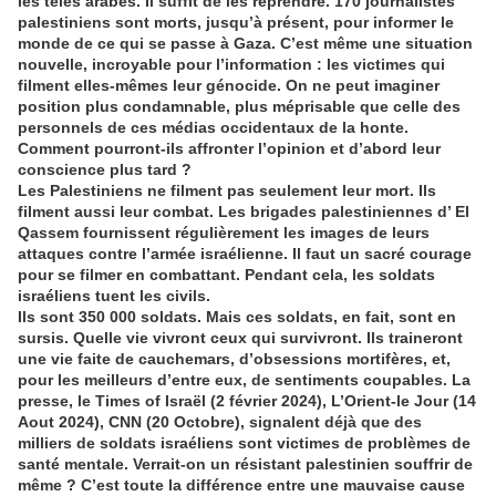
les télés arabes. Il suffit de les reprendre. 170 journalistes
palestiniens sont morts, jusqu’à présent, pour informer le
monde de ce qui se passe à Gaza. C’est même une situation
nouvelle, incroyable pour l’information : les victimes qui
filment elles-mêmes leur génocide. On ne peut imaginer
position plus condamnable, plus méprisable que celle des
personnels de ces médias occidentaux de la honte.
Comment pourront-ils affronter l’opinion et d’abord leur
conscience plus tard ?
Les Palestiniens ne filment pas seulement leur mort. Ils
filment aussi leur combat. Les brigades palestiniennes d’ El
Qassem fournissent régulièrement les images de leurs
attaques contre l’armée israélienne. Il faut un sacré courage
pour se filmer en combattant. Pendant cela, les soldats
israéliens tuent les civils.
Ils sont 350 000 soldats. Mais ces soldats, en fait, sont en
sursis. Quelle vie vivront ceux qui survivront. Ils traineront
une vie faite de cauchemars, d’obsessions mortifères, et,
pour les meilleurs d’entre eux, de sentiments coupables. La
presse, le Times of Israël (2 février 2024), L’Orient-le Jour (14
Aout 2024), CNN (20 Octobre), signalent déjà que des
milliers de soldats israéliens sont victimes de problèmes de
santé mentale. Verrait-on un résistant palestinien souffrir de
même ? C’est toute la différence entre une mauvaise cause