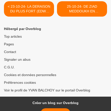
< 23-10-24- LA DERAISON
25-10-24- DE ZIAD
DU PLUS FORT (EDWY
MEDDOUKH EN
PLENNEL - MEDIAPART)
PALESTINE OCCUPEE
(2023) >
Hébergé par Overblog
Top articles
Pages
Contact
Signaler un abus
C.G.U.
Cookies et données personnelles
Préférences cookies
Voir le profil de YVAN BALCHOY sur le portail Overblog
Créer un blog sur Overblog