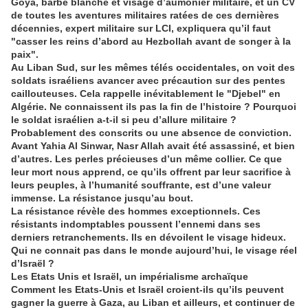
Goya, barbe blanche et visage d’aumônier militaire, et un CV
de toutes les aventures militaires ratées de ces dernières
décennies, expert militaire sur LCI, expliquera qu’il faut
"casser les reins d’abord au Hezbollah avant de songer à la
paix".
Au Liban Sud, sur les mêmes télés occidentales, on voit des
soldats israéliens avancer avec précaution sur des pentes
caillouteuses. Cela rappelle inévitablement le "Djebel" en
Algérie. Ne connaissent ils pas la fin de l’histoire ? Pourquoi
le soldat israélien a-t-il si peu d’allure militaire ?
Probablement des conscrits ou une absence de conviction.
Avant Yahia Al Sinwar, Nasr Allah avait été assassiné, et bien
d’autres. Les perles précieuses d’un même collier. Ce que
leur mort nous apprend, ce qu’ils offrent par leur sacrifice à
leurs peuples, à l’humanité souffrante, est d’une valeur
immense. La résistance jusqu’au bout.
La résistance révèle des hommes exceptionnels. Ces
résistants indomptables poussent l’ennemi dans ses
derniers retranchements. Ils en dévoilent le visage hideux.
Qui ne connait pas dans le monde aujourd’hui, le visage réel
d’Israël ?
Les Etats Unis et Israël, un impérialisme archaïque
Comment les Etats-Unis et Israël croient-ils qu’ils peuvent
gagner la guerre à Gaza, au Liban et ailleurs, et continuer de