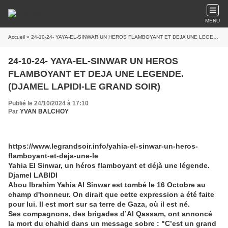
MENU
Accueil
» 24-10-24- YAYA-EL-SINWAR UN HEROS FLAMBOYANT ET DEJA UNE LEGENDE. (DJAMEL LAPIDI-LE GRAND SOIR)
24-10-24- YAYA-EL-SINWAR UN HEROS
FLAMBOYANT ET DEJA UNE LEGENDE.
(DJAMEL LAPIDI-LE GRAND SOIR)
Publié le 24/10/2024 à 17:10
Par
YVAN BALCHOY
https://www.legrandsoir.info/yahia-el-sinwar-un-heros-
flamboyant-et-deja-une-le
Yahia El Sinwar, un héros flamboyant et déjà une légende.
Djamel LABIDI
Abou Ibrahim Yahia Al Sinwar est tombé le 16 Octobre au
champ d'honneur. On dirait que cette expression a été faite
pour lui. Il est mort sur sa terre de Gaza, où il est né.
Ses compagnons, des brigades d’Al Qassam, ont annoncé
la mort du chahid dans un message sobre : "C’est un grand