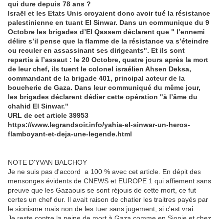
qui dure depuis 78 ans ?
Israël et les Etats Unis croyaient donc avoir tué la résistance
palestinienne en tuant El Sinwar. Dans un communique du 9
Octobre les brigades d’El Qassem déclarent que " l’ennemi
délire s’il pense que la flamme de la résistance va s’éteindre
ou reculer en assassinant ses dirigeants". Et ils sont
repartis à l’assaut : le 20 Octobre, quatre jours après la mort
de leur chef, ils tuent le colonel israélien Ahsen Deksa,
commandant de la brigade 401, principal acteur de la
boucherie de Gaza. Dans leur communiqué du même jour,
les brigades déclarent dédier cette opération "à l’âme du
chahid El Sinwar."
URL de cet article 39953
https://www.legrandsoir.info/yahia-el-sinwar-un-heros-
flamboyant-et-deja-une-legende.html
NOTE D'YVAN BALCHOY
Je ne suis pas d'accord a 100 % avec cet article. En dépit des
mensonges évidents de CNEWS et EUROPE 1 qui affiement sans
preuve que les Gazaouis se sont réjouis de cette mort, ce fut
certes un chef dur. Il avait raison de chatier les traitres payés par
le sionisme mais non de les tuer sans jugement, si c'est vrai.
Je reste contre la peine de mort à Gaza comme en Sionie et chez