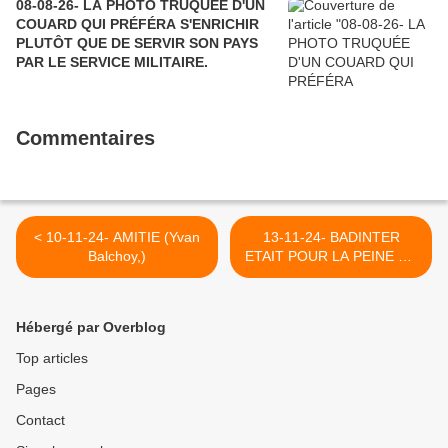
08-08-26- LA PHOTO TRUQUÉE D'UN
COUARD QUI PRÉFÉRA S'ENRICHIR
PLUTÔT QUE DE SERVIR SON PAYS
PAR LE SERVICE MILITAIRE.
Commentaires
< 10-11-24- AMITIE (Yvan
13-11-24- BADINTER
Balchoy,)
ETAIT POUR LA PEINE DE
MORT DES
PALESTINIENS- Badinter
était pour la peine de mort
Hébergé par Overblog
des
Palestiniens- Abdalouahad
Top articles
Bouchal13 février
Pages
INVESTIG'ACTION 2024 >
Contact