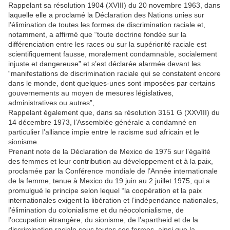
Rappelant sa résolution 1904 (XVIII) du 20 novembre 1963, dans
laquelle elle a proclamé la Déclaration des Nations unies sur
l’élimination de toutes les formes de discrimination raciale et,
notamment, a affirmé que “toute doctrine fondée sur la
différenciation entre les races ou sur la supériorité raciale est
scientifiquement fausse, moralement condamnable, socialement
injuste et dangereuse” et s’est déclarée alarmée devant les
“manifestations de discrimination raciale qui se constatent encore
dans le monde, dont quelques-unes sont imposées par certains
gouvernements au moyen de mesures législatives,
administratives ou autres”,
Rappelant également que, dans sa résolution 3151 G (XXVIII) du
14 décembre 1973, l’Assemblée générale a condamné en
particulier l’alliance impie entre le racisme sud africain et le
sionisme.
Prenant note de la Déclaration de Mexico de 1975 sur l’égalité
des femmes et leur contribution au développement et à la paix,
proclamée par la Conférence mondiale de l’Année internationale
de la femme, tenue à Mexico du 19 juin au 2 juillet 1975, qui a
promulgué le principe selon lequel “la coopération et la paix
internationales exigent la libération et l’indépendance nationales,
l’élimination du colonialisme et du néocolonialisme, de
l’occupation étrangère, du sionisme, de l’apartheid et de la
discrimination raciale sous toutes ses formes, ainsi que la