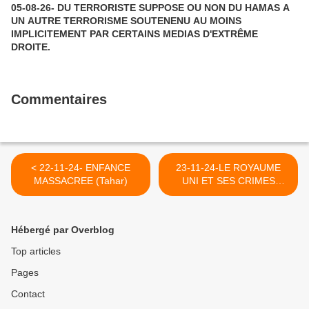
05-08-26- DU TERRORISTE SUPPOSE OU NON DU HAMAS A
UN AUTRE TERRORISME SOUTENENU AU MOINS
IMPLICITEMENT PAR CERTAINS MEDIAS D'EXTRÊME
DROITE.
Commentaires
< 22-11-24- ENFANCE
23-11-24-LE ROYAUME
MASSACREE (Tahar)
UNI ET SES CRIMES
CONTRE L'HUMANITE A
TRAVERS L'HISTOIRE
(OLEG NESTERENKO - LE
Hébergé par Overblog
GRAND SOIR) >
Top articles
Pages
Contact