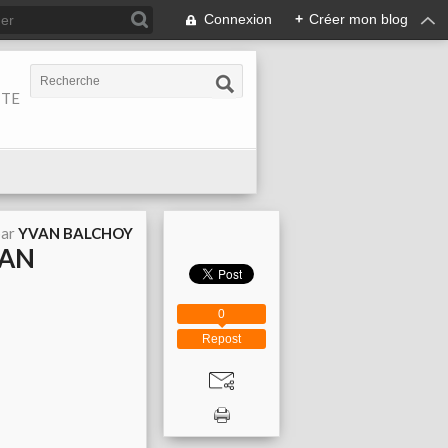
Connexion
+
Créer mon blog
ITE
par
YVAN BALCHOY
VAN
0
Repost