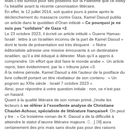
Mais c’est surtout pour ses positions sur la Palestine que ce lobby
l’a béatifié avant la récente canonisation littéraire.
En effet, le 12 juillet 2014, soit quatre jours à peine après le
déclenchement du massacre contre Gaza, Kamel Daoud publia
un article dans le quotidien d’Oran intitulé «
Ce pourquoi je ne
suis pas “solidaire” de Gaza »2
.
Le 23 octobre 2023, il écrivit un article intitulé « Guerre Hamas-
Israël : lettre à un Israélien inconnu de la part de Kamel Daoud »
dont le texte de présentation est très éloquent : « Notre
éditorialiste adresse une missive émouvante à un destinataire
israélien, qu’il a été éduqué à détester. Mais qu’il a appris à
comprendre. Un effort que doit faire le monde arabe ». Un article
repris, bien évidemment, par la « tribune juive »3.
À la même période, Kamel Daoud a été l’auteur de la postface du
livre collectif portant un titre révélateur de son contenu : « Un
pogrom au XXIe siècle : Israël 7 octobre 2023 ».
Ainsi, pour répondre à votre question initiale : non, ce n’est pas
un hasard.
Quant à la qualité littéraire de son roman primé, j’invite les
lecteurs à
se référer à l’excellente analyse de Christiane
Chaulet-Achour, spécialiste de littérature française4
. On peut
y lire : « Ce troisième roman de K. Daoud a de la difficulté à
atteindre le statut d’œuvre littéraire majeure. …] Il] aura
certainement des prix mais sans doute pas pour des raisons