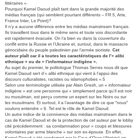
littéraires ».
Pourquoi Kamel Daoud plaît tant dans la grande majorité des
médias français (qui semblent pourtant différents – FR 5, Arte,
France Inter, Le Point)?
Il n’y a aucune différence entre les médias mainstream français.
Ils travaillent tous dans le même sens et toute voix discordante
est rapidement évacuée. On l’a bien vu dans la couverture du
conflit entre la Russie et l’Ukraine et, surtout, dans le massacre
génocidaire du peuple palestinien par l’armée sioniste.
Cet
auteur plaît car il a toutes les caractéristiques de l’« alibi
ethnique » ou de « l’informateur indigène ».
Au sujet du premier, le politologue Thomas Serres nous dit que
Kamel Daoud sert d’« alibi ethnique qui vient à l’appui des
discours culturalistes, racistes ou islamophobes ».5
Selon une terminologie utilisée par Alain Gresh, un « informateur
indigène » est une personne qui « simplement parce qu’il est noir
ou musulman, est perçu comme un expert sur les Noirs ou sur
les musulmans. Et surtout, il a l’avantage de dire ce que ″nous″
voulons entendre » 6. Tel est le rôle de Kamel Daoud.
Un autre indice de la connivence des médias mainstream dans le
cas de Kamel Daoud et de la protection de cet auteur par le lobby
cité précédemment : sa condamnation pour « coups et blessures
volontaires par arme blanche » sur son ex-épouse. En effet,
Kamel Daoud a été condamné par la Cour d’Oran (Algérie) en