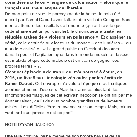
considère morte ou « langue de colonisation » alors que le
français est une « langue de liberté ».
De mon point de vue, le paroxysme de la haine de soi a été
atteint par Kamel Daoud avec l’affaire des viols de Cologne. Sans
même attendre les résultats de l’enquête (qui ont révélé que
cette affaire était un pur canular), le chroniqueur
a traité les
réfugiés arabes de « violeurs en puissance ».
Et d’asséner sa
vérité, celle destinée aux lecteurs du monde « des lumières », du
monde « civilisé » : « Le grand public en Occident découvre,
dans la peur et l’agitation, que dans le monde musulman le sexe
est malade et que cette maladie est en train de gagner ses
propres terres » 7.
C’est cet épisode « de trop » qui m’a poussé à écrire, en
2016, un livre8 sur l’idéologie véhiculée par les écrits de
Kamel Daoud.
Cet ouvrage m’a valu à l’époque moult critiques
acerbes et noms d’oiseaux. Mais huit années plus tard, les
innombrables frasques de cet écrivain néocolonisé ont fini par me
donner raison, de l’avis d’un nombre grandissant de lecteurs
avisés. Il est difficile d’être en avance sur son temps. Mais, mieux
vaut tard que jamais, n’est-ce pas?
NOTE D'YVAN BALCHOY
Une telle hostilité, haine même de son propre pays et de sa