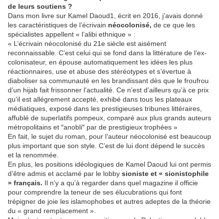
de leurs soutiens ?
Dans mon livre sur Kamel Daoud1, écrit en 2016, j’avais donné
les caractéristiques de l’écrivain
néocolonisé,
de ce que les
spécialistes appellent « l’alibi ethnique » :
« L’écrivain néocolonisé du 21e siècle est aisément
reconnaissable. C’est celui qui se fond dans la littérature de l’ex-
colonisateur, en épouse automatiquement les idées les plus
réactionnaires, use et abuse des stéréotypes et s’évertue à
diaboliser sa communauté en les brandissant dès que le froufrou
d’un hijab fait frissonner l’actualité. Ce n’est d’ailleurs qu’à ce prix
qu’il est allégrement accepté, exhibé dans tous les plateaux
médiatiques, exposé dans les prestigieuses tribunes littéraires,
affublé de superlatifs pompeux, comparé aux plus grands auteurs
métropolitains et ″anobli″ par de prestigieux trophées »
En fait, le sujet du roman, pour l’auteur néocolonisé est beaucoup
plus important que son style. C’est de lui dont dépend le succès
et la renommée.
En plus, les positions idéologiques de Kamel Daoud lui ont permis
d’être admis et acclamé par le lobby
sioniste et « sionistophile
» français.
Il n’y a qu’à regarder dans quel magazine il officie
pour comprendre la teneur de ses élucubrations qui font
trépigner de joie les islamophobes et autres adeptes de la théorie
du « grand remplacement ».