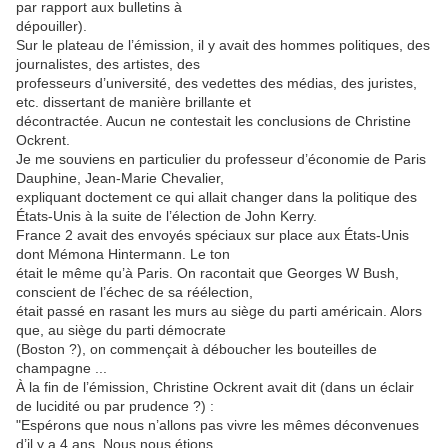
par rapport aux bulletins à
dépouiller).
Sur le plateau de l’émission, il y avait des hommes politiques, des
journalistes, des artistes, des
professeurs d’université, des vedettes des médias, des juristes,
etc. dissertant de manière brillante et
décontractée. Aucun ne contestait les conclusions de Christine
Ockrent.
Je me souviens en particulier du professeur d’économie de Paris
Dauphine, Jean-Marie Chevalier,
expliquant doctement ce qui allait changer dans la politique des
États-Unis à la suite de l’élection de John Kerry.
France 2 avait des envoyés spéciaux sur place aux États-Unis
dont Mémona Hintermann. Le ton
était le même qu’à Paris. On racontait que Georges W Bush,
conscient de l’échec de sa réélection,
était passé en rasant les murs au siège du parti américain. Alors
que, au siège du parti démocrate
(Boston ?), on commençait à déboucher les bouteilles de
champagne ...
À la fin de l’émission, Christine Ockrent avait dit (dans un éclair
de lucidité ou par prudence ?) :
"Espérons que nous n’allons pas vivre les mêmes déconvenues
d’il y a 4 ans. Nous nous étions