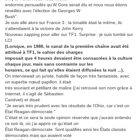
endormis persuadés qu’Al Gore serait élu et nous nous étions
réveillés avec l’élection de Georges W
Bush".
Je suis allé alors sur France 3 : la tonalité était la même, ils
s’attendaient à la victoire de John Kerry
Nouveau zapping pour aller sur TF1. Surprise : je suis tombé sur
LCI
(Lorsque, en 1986, le canal de la première chaîne avait été
attribué à TF1, le cahier des charges
imposait que 4 heures devaient être consacrées à la culture
chaque jour, mais sans contrainte sur les
horaires, ce qui fait qu’elles étaient diffusées la nuit ...).
On interviewait un juriste, habillé de façon très fantaisiste, avec
un superbe nœud papillon. il était
très souriant et pétillant de malice (j’ai retrouvé son nom grâce à
Internet, il s’agit de Sébastien
Canévet) et disait :
"Je serais très prudent avec les résultats de l’Ohio, car c’est un
État Reagan-démocrate."
C’était et ce sera la seule opinion réservée que j’aurais entendu
ce soir-là, où j’ai appris ce qu’était un
État Reagan-démocrate. Sont qualifiés ainsi les États classés
démocrates mais qui avaient voté