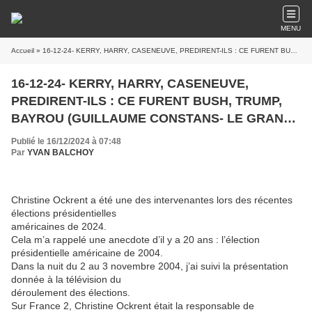
MENU
Accueil
» 16-12-24- KERRY, HARRY, CASENEUVE, PREDIRENT-ILS : CE FURENT BUSH, TRUMP, BAYROU (GUILLAUME CONSTANS- LE GRAND SOIR)
16-12-24- KERRY, HARRY, CASENEUVE,
PREDIRENT-ILS : CE FURENT BUSH, TRUMP,
BAYROU (GUILLAUME CONSTANS- LE GRAND
SOIR)
Publié le 16/12/2024 à 07:48
Par
YVAN BALCHOY
Christine Ockrent a été une des intervenantes lors des récentes
élections présidentielles
américaines de 2024.
Cela m’a rappelé une anecdote d’il y a 20 ans : l’élection
présidentielle américaine de 2004.
Dans la nuit du 2 au 3 novembre 2004, j’ai suivi la présentation
donnée à la télévision du
déroulement des élections.
Sur France 2, Christine Ockrent était la responsable de