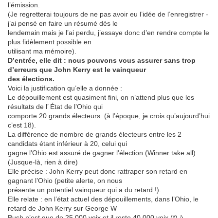
l’émission.
(Je regretterai toujours de ne pas avoir eu l’idée de l’enregistrer -
j’ai pensé en faire un résumé dès le
lendemain mais je l’ai perdu, j’essaye donc d’en rendre compte le
plus fidèlement possible en
utilisant ma mémoire).
D’entrée, elle dit : nous pouvons vous assurer sans trop
d’erreurs que John Kerry est le vainqueur
des élections.
Voici la justification qu’elle a donnée :
Le dépouillement est quasiment fini, on n’attend plus que les
résultats de l’ État de l’Ohio qui
comporte 20 grands électeurs. (à l’époque, je crois qu’aujourd’hui
c’est 18).
La différence de nombre de grands électeurs entre les 2
candidats étant inférieur à 20, celui qui
gagne l’Ohio est assuré de gagner l’élection (Winner take all).
(Jusque-là, rien à dire)
Elle précise : John Kerry peut donc rattraper son retard en
gagnant l’Ohio (petite alerte, on nous
présente un potentiel vainqueur qui a du retard !).
Elle relate : en l’état actuel des dépouillements, dans l’Ohio, le
retard de John Kerry sur George W
Bush n’est que de 25 000 voix et il reste 40 000 voix (*) à