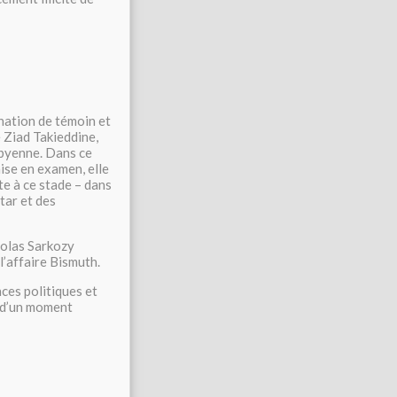
rnation de témoin et
e Ziad Takieddine,
libyenne. Dans ce
ise en examen, elle
te à ce stade – dans
tar et des
colas Sarkozy
l’affaire Bismuth.
nces politiques et
e d’un moment