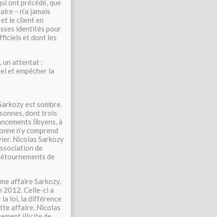
qui ont précédé, que
aire – n’a jamais
et le client en
usses identités pour
ficiels et dont les
 un attentat :
nel et empêcher la
 Sarkozy est sombre.
rsonnes, dont trois
nancements libyens, à
sonne n’y comprend
nvier. Nicolas Sarkozy
association de
e détournements de
ème affaire Sarkozy,
 2012. Celle-ci a
la loi, la différence
te affaire, Nicolas
ement illicite de