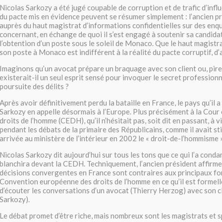
Nicolas Sarkozy a été jugé coupable de corruption et de trafic d’influ
du pacte mis en évidence peuvent se résumer simplement : l’ancien pr
auprès du haut magistrat d’informations confidentielles sur des enqu
concernant, en échange de quoi il s’est engagé à soutenir sa candida
l’obtention d’un poste sous le soleil de Monaco. Que le haut magistr
son poste à Monaco est indifférent à la réalité du pacte corruptif, d’a
Imaginons qu’un avocat prépare un braquage avec son client ou, pire,
existerait-il un seul esprit sensé pour invoquer le secret profession
poursuite des délits ?
Après avoir définitivement perdu la bataille en France, le pays qu’il a
Sarkozy en appelle désormais à l’Europe. Plus précisément à la Cou
droits de l’homme (CEDH), qu’il n’hésitait pas, soit dit en passant, à 
pendant les débats de la primaire des Républicains, comme il avait s
arrivée au ministère de l’intérieur en 2002 le « droit-de-l’hommisme »
Nicolas Sarkozy dit aujourd’hui sur tous les tons que ce qui l’a cond
blanchira devant la CEDH. Techniquement, l’ancien président affirme
décisions convergentes en France sont contraires aux principaux f
Convention européenne des droits de l’homme en ce qu’il est formel
d’écouter les conversations d’un avocat (Thierry Herzog) avec son cl
Sarkozy).
Le débat promet d’être riche, mais nombreux sont les magistrats et s