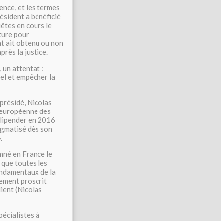
ence, et les termes
ésident a bénéficié
êtes en cours le
ture pour
at ait obtenu ou non
près la justice.
 un attentat :
nel et empêcher la
 présidé, Nicolas
r européenne des
vilipender en 2016
tigmatisé dès son
.
amné en France le
 que toutes les
ondamentaux de la
lement proscrit
ient (Nicolas
pécialistes à