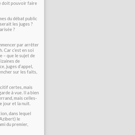
e doit pouvoir faire
mes du débat public
serait les juges ?
arisée ?
ommencer par arrêter
. Car c’est en soi
e – que le sujet de
dizaines de
e, juges d’appel,
ncher sur les faits,
itif certes, mais
arde à vue. Il a bien
rrand, mais celles-
 jour et la nuit.
tion, dans lequel
Azibert) le
ami du premier,