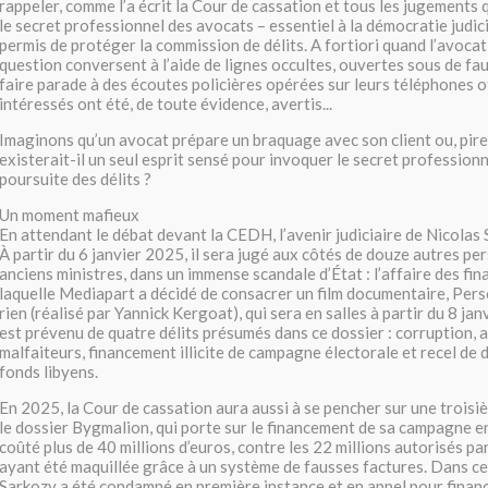
rappeler, comme l’a écrit la Cour de cassation et tous les jugements 
le secret professionnel des avocats – essentiel à la démocratie judici
permis de protéger la commission de délits. A fortiori quand l’avocat 
question conversent à l’aide de lignes occultes, ouvertes sous de fa
faire parade à des écoutes policières opérées sur leurs téléphones of
intéressés ont été, de toute évidence, avertis...
Imaginons qu’un avocat prépare un braquage avec son client ou, pire,
existerait-il un seul esprit sensé pour invoquer le secret profession
poursuite des délits ?
Un moment mafieux
En attendant le débat devant la CEDH, l’avenir judiciaire de Nicolas
À partir du 6 janvier 2025, il sera jugé aux côtés de douze autres pe
anciens ministres, dans un immense scandale d’État : l’affaire des fi
laquelle Mediapart a décidé de consacrer un film documentaire, Per
rien (réalisé par Yannick Kergoat), qui sera en salles à partir du 8 ja
est prévenu de quatre délits présumés dans ce dossier : corruption, 
malfaiteurs, financement illicite de campagne électorale et recel d
fonds libyens.
En 2025, la Cour de cassation aura aussi à se pencher sur une troisi
le dossier Bygmalion, qui porte sur le financement de sa campagne en
coûté plus de 40 millions d’euros, contre les 22 millions autorisés par 
ayant été maquillée grâce à un système de fausses factures. Dans cet
Sarkozy a été condamné en première instance et en appel pour financ