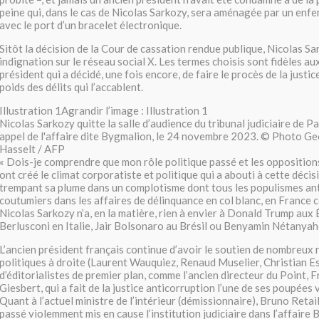
peine qui, dans le cas de Nicolas Sarkozy, sera aménagée par un enf
avec le port d’un bracelet électronique.
Sitôt la décision de la Cour de cassation rendue publique, Nicolas Sa
indignation sur le réseau social X. Les termes choisis sont fidèles au
président qui a décidé, une fois encore, de faire le procès de la justic
poids des délits qui l’accablent.
Illustration 1Agrandir l’image : Illustration 1
Nicolas Sarkozy quitte la salle d’audience du tribunal judiciaire de Pa
appel de l'affaire dite Bygmalion, le 24 novembre 2023. © Photo Ge
Hasselt / AFP
« Dois-je comprendre que mon rôle politique passé et les oppositions
ont créé le climat corporatiste et politique qui a abouti à cette décision
trempant sa plume dans un complotisme dont tous les populismes ant
coutumiers dans les affaires de délinquance en col blanc, en France 
Nicolas Sarkozy n’a, en la matière, rien à envier à Donald Trump aux É
Berlusconi en Italie, Jair Bolsonaro au Brésil ou Benyamin Nétanyaho
L’ancien président français continue d’avoir le soutien de nombreux
politiques à droite (Laurent Wauquiez, Renaud Muselier, Christian E
d’éditorialistes de premier plan, comme l’ancien directeur du Point, 
Giesbert, qui a fait de la justice anticorruption l’une de ses poupée
Quant à l’actuel ministre de l’intérieur (démissionnaire), Bruno Retaill
passé violemment mis en cause l’institution judiciaire dans l’affaire 