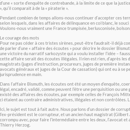
d’une « sorte d’enquête de contrebande, à la limite de ce que la justic
», qu’il comparait à de la « piraterie ».
Pendant combien de temps allons-nous continuer d’accepter ces ter
selon lesquels, dans les affaires de délinquance en col blanc, le souci 
Voulons-nous vraiment une France trumpisée, berlusconisée, bolson
Le courage des mots
Pour ne pas céder à ces tristes sirènes, peut-être faudrait-il déjà c
de parler d’une « affaire des écoutes » pour décrire le dossier Bismuth
une victoire du narratif sarkozyste qui a voulu installer l’idée – fauss
cette affaire serait des écoutes illégales. Il n’en est rien, d’après les 
magistrats (juges d’instruction, procureurs, juges de première instanc
avocats généraux et juges de la Cour de cassation) qui ont eu à se pe
jurisprudence en main.
Dans l’affaire Bismuth, les écoutes ont été un moyen d’enquête, coerc
légal, encadré, validé, comme peuvent l’être une perquisition ou une g
existé des affaires des écoutes, par exemple celles de François Mitte
ci étaient au contraire administratives, illégales et non contrôlées. Le
Ici, le sujet est tout à fait autre. Nous parlons d’un dossier de corrup
l’ex-président est le corrupteur, et un ancien haut magistrat (Gilbert 
corrompu avec, pour faire l’intermédiaire entre les deux, l’avocat et 
Thierry Herzog.