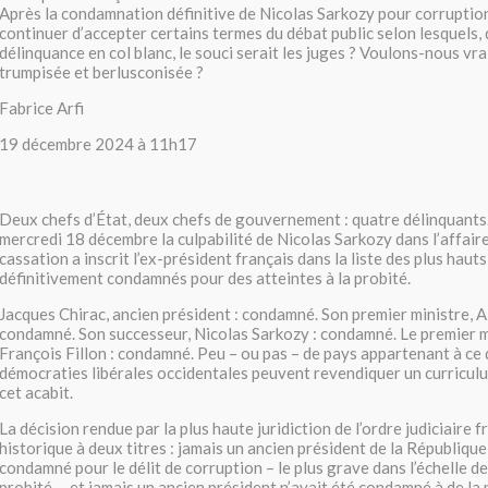
Après la condamnation définitive de Nicolas Sarkozy pour corruptio
continuer d’accepter certains termes du débat public selon lesquels, 
délinquance en col blanc, le souci serait les juges ? Voulons-nous v
trumpisée et berlusconisée ?
Fabrice Arfi
19 décembre 2024 à 11h17
Deux chefs d’État, deux chefs de gouvernement : quatre délinquants
mercredi 18 décembre la culpabilité de Nicolas Sarkozy dans l’affair
cassation a inscrit l’ex-président français dans la liste des plus haut
définitivement condamnés pour des atteintes à la probité.
Jacques Chirac, ancien président : condamné. Son premier ministre, Al
condamné. Son successeur, Nicolas Sarkozy : condamné. Le premier mi
François Fillon : condamné. Peu – ou pas – de pays appartenant à ce 
démocraties libérales occidentales peuvent revendiquer un curriculu
cet acabit.
La décision rendue par la plus haute juridiction de l’ordre judiciaire f
historique à deux titres : jamais un ancien président de la République
condamné pour le délit de corruption – le plus grave dans l’échelle de
probité –, et jamais un ancien président n’avait été condamné à de la