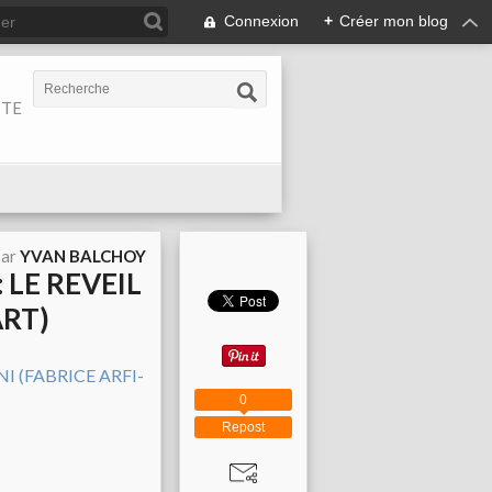
Connexion
+
Créer mon blog
ITE
par
YVAN BALCHOY
 LE REVEIL
ART)
0
Repost