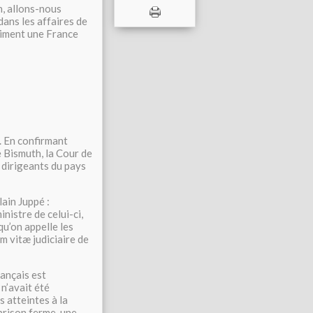
n, allons-nous
dans les affaires de
raiment une France
. En confirmant
e Bismuth, la Cour de
s dirigeants du pays
ain Juppé :
nistre de celui-ci,
qu’on appelle les
m vitæ judiciaire de
rançais est
 n’avait été
s atteintes à la
 prison ferme, une