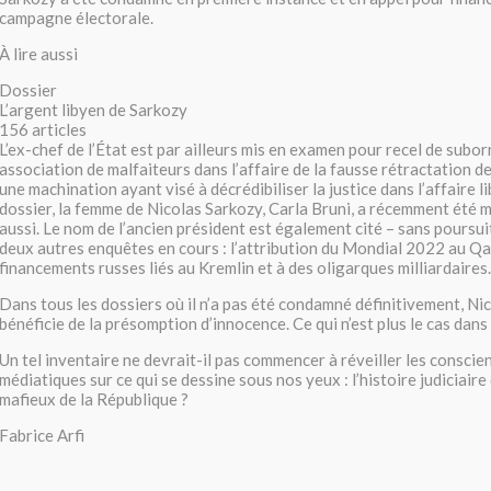
campagne électorale.
À lire aussi
Dossier
L’argent libyen de Sarkozy
156 articles
L’ex-chef de l’État est par ailleurs mis en examen pour recel de subo
association de malfaiteurs dans l’affaire de la fausse rétractation d
une machination ayant visé à décrédibiliser la justice dans l’affaire 
dossier, la femme de Nicolas Sarkozy, Carla Bruni, a récemment été m
aussi. Le nom de l’ancien président est également cité – sans poursui
deux autres enquêtes en cours : l’attribution du Mondial 2022 au Qa
financements russes liés au Kremlin et à des oligarques milliardaires.
Dans tous les dossiers où il n’a pas été condamné définitivement, Ni
bénéficie de la présomption d’innocence. Ce qui n’est plus le cas dans 
Un tel inventaire ne devrait-il pas commencer à réveiller les conscie
médiatiques sur ce qui se dessine sous nos yeux : l’histoire judiciair
mafieux de la République ?
Fabrice Arfi