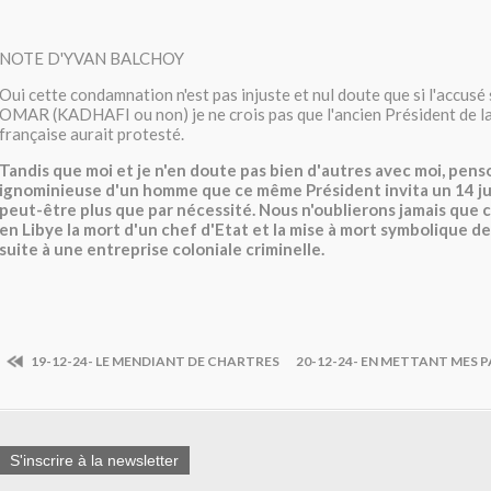
NOTE D'YVAN BALCHOY
Oui cette condamnation n'est pas injuste et nul doute que si l'accusé 
OMAR (KADHAFI ou non) je ne crois pas que l'ancien Président de l
française aurait protesté.
Tandis que moi et je n'en doute pas bien d'autres avec moi, penso
ignominieuse d'un homme que ce même Président invita un 14 jui
peut-être plus que par nécessité. Nous n'oublierons jamais que c
en Libye la mort d'un chef d'Etat et la mise à mort symbolique d
suite à une entreprise coloniale criminelle.
19-12-24- LE MENDIANT DE CHARTRES
20-12-24- EN METTANT MES PAS
S'inscrire à la newsletter