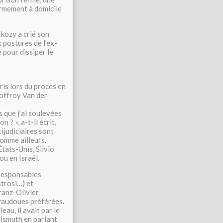
ermement à domicile
rkozy a crié son
x postures de l’ex-
e pour dissiper le
ris lors du procès en
offroy Van der
 que j’ai soulevées
 ? », a-t-il écrit,
ijudiciaires sont
comme ailleurs.
tats-Unis, Silvio
u en Israël.
 responsables
strosi…) et
Franz-Olivier
s vaudoues préférées.
eau, il avait par le
Bismuth en parlant