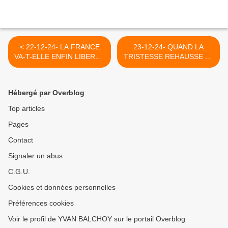
< 22-12-24- LA FRANCE
23-12-24- QUAND LA
VA-T-ELLE ENFIN LIBERER
TRISTESSE REHAUSSE LA
GEORGES IBRAHIM
BEAUTE (Yvan Balchoy) >
ABDALLAH PRISONNIER
POLITIQUE DETENU
Hébergé par Overblog
ARBITRAIREMENT DEPUIS
PLUS DE 25 ANS SOUS LA
Top articles
PRESSION IMMONDE DES
Pages
USA ET DE SA COLONIE
ISRAEL
Contact
(INVESTIG'ACTION DE
MICHEL COLLON)
Signaler un abus
C.G.U.
Cookies et données personnelles
Préférences cookies
Voir le profil de YVAN BALCHOY sur le portail Overblog