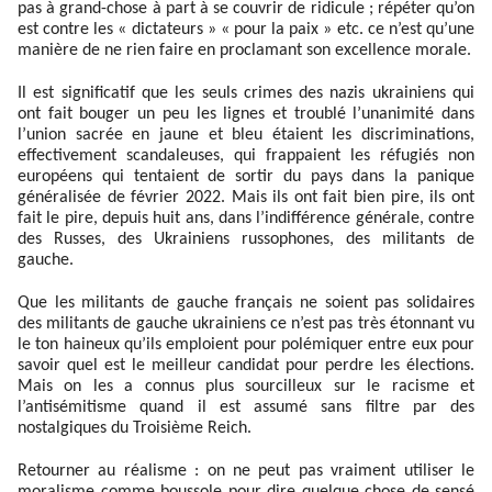
pas à grand-chose à part à se couvrir de ridicule ; répéter qu’on
est contre les « dictateurs » « pour la paix » etc. ce n’est qu’une
manière de ne rien faire en proclamant son excellence morale.
Il est significatif que les seuls crimes des nazis ukrainiens qui
ont fait bouger un peu les lignes et troublé l’unanimité dans
l’union sacrée en jaune et bleu étaient les discriminations,
effectivement scandaleuses, qui frappaient les réfugiés non
européens qui tentaient de sortir du pays dans la panique
généralisée de février 2022. Mais ils ont fait bien pire, ils ont
fait le pire, depuis huit ans, dans l’indifférence générale, contre
des Russes, des Ukrainiens russophones, des militants de
gauche.
Que les militants de gauche français ne soient pas solidaires
des militants de gauche ukrainiens ce n’est pas très étonnant vu
le ton haineux qu’ils emploient pour polémiquer entre eux pour
savoir quel est le meilleur candidat pour perdre les élections.
Mais on les a connus plus sourcilleux sur le racisme et
l’antisémitisme quand il est assumé sans filtre par des
nostalgiques du Troisième Reich.
Retourner au réalisme : on ne peut pas vraiment utiliser le
moralisme comme boussole pour dire quelque chose de sensé