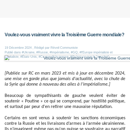
Voulez-vous vraiment vivre la Troisième Guerre mondiale?
19 Décembre 2024 , Rédigé par Réveil Communiste
Publié dans
#Ukraine
,
#Russie
,
#Impérialisme
,
#GQ
,
#l'Europe impérialiste et
capitaliste
,
#États-Unis
,
#Ce que dit la presse
,
#Qu'est-ce que la "gauche"
[Publiée sur RC en mars 2023 et mis à jour en décembre 2024,
une mise en garde plus que jamais d'actualité, avec la chute de
la Syrie qui donne à nouveau des ailes à l'impérialisme.]
Beaucoup de sympathisants de gauche veulent éviter de
soutenir « Poutine » ce qui se comprend, par hostilité politique,
et surtout par peur d'en retirer une mauvaise réputation.
Certains en sont venus à soutenir les sanctions économiques
contre la Russie et les livraisons d’armes à l’armée ukrainienne.
Ils n’imaginent même pas qu'on puisse se soustraire au narratif