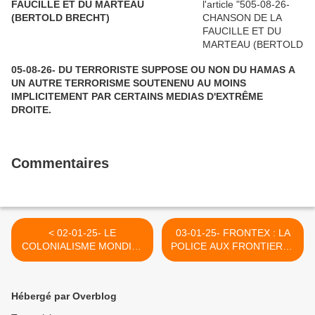
FAUCILLE ET DU MARTEAU
(BERTOLD BRECHT)
05-08-26- DU TERRORISTE SUPPOSE OU NON DU HAMAS A
UN AUTRE TERRORISME SOUTENENU AU MOINS
IMPLICITEMENT PAR CERTAINS MEDIAS D'EXTRÊME
DROITE.
Commentaires
< 02-01-25- LE
03-01-25- FRONTEX : LA
COLONIALISME MONDIAL
POLICE AUX FRONTIERES
N'EST PAS MORT.
DU PARADIS (CLAIRE
LUTTONS POUR UNE
BAILEY- LE GRAND SOIR)
FRATERNITE
>
Hébergé par Overblog
UNIVERSELLE.
(PALESTINE VAINCRA)