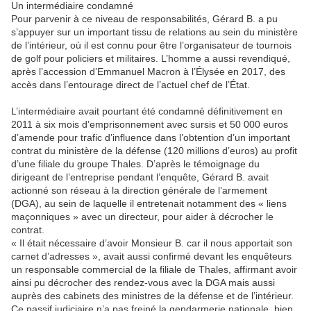
Un intermédiaire condamné
Pour parvenir à ce niveau de responsabilités, Gérard B. a pu
s’appuyer sur un important tissu de relations au sein du ministère
de l’intérieur, où il est connu pour être l’organisateur de tournois
de golf pour policiers et militaires. L’homme a aussi revendiqué,
après l’accession d’Emmanuel Macron à l’Élysée en 2017, des
accès dans l’entourage direct de l’actuel chef de l’État.
L’intermédiaire avait pourtant été condamné définitivement en
2011 à six mois d’emprisonnement avec sursis et 50 000 euros
d’amende pour trafic d’influence dans l’obtention d’un important
contrat du ministère de la défense (120 millions d’euros) au profit
d’une filiale du groupe Thales. D’après le témoignage du
dirigeant de l’entreprise pendant l’enquête, Gérard B. avait
actionné son réseau à la direction générale de l’armement
(DGA), au sein de laquelle il entretenait notamment des « liens
maçonniques » avec un directeur, pour aider à décrocher le
contrat.
« Il était nécessaire d’avoir Monsieur B. car il nous apportait son
carnet d’adresses », avait aussi confirmé devant les enquêteurs
un responsable commercial de la filiale de Thales, affirmant avoir
ainsi pu décrocher des rendez-vous avec la DGA mais aussi
auprès des cabinets des ministres de la défense et de l’intérieur.
Ce passif judiciaire n’a pas freiné la gendarmerie nationale, bien