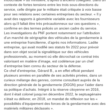
intouchable » du ministère, d’après d’anciens collègues. Dans un
contexte de fortes tensions entre les trois sous-directions du
service, celle dirigée par le militaire était critiquée à voix basse
pour ses relations avec certaines entreprises du secteur. « Il y
avait des rapports à géométrie variable avec les fournisseurs
alors qu’il fallait être très précautionneux sur ces questions »,
confirme en des termes policés un ancien cadre du service.
Les investigations du PNF portent notamment sur l’attribution
d’un marché de sérigraphie des véhicules de la gendarmerie à
une entreprise francilienne, d’après nos informations. Ladite
entreprise, qui avait modifié ses statuts fin 2022 pour prévoir
dans son objet social la signalétique sur des véhicules
professionnels, au moment où elle décrochait ce contrat très
valorisant en matière d’image, est codétenue par un chef
d’entreprise bien connu du secteur de la défense.
Ce chef d'entreprise, Gérard B., a en effet officié pendant
plusieurs années en parallèle de ses activités privées, dans un
curieux mélange des genres, comme consultant auprès de la
direction générale de la gendarmerie (DGGN) pour l’aider dans
sa politique d’achats. Intégré à la réserve citoyenne en 2016,
dont il était colonel jusqu’en décembre 2022, le septuagénaire
s’était vu délivrer, en 2018, un mandat de réflexion sur les «
possibilités d’équipement des forces de la gendarmerie avec des
matériels militaires déclassés ».