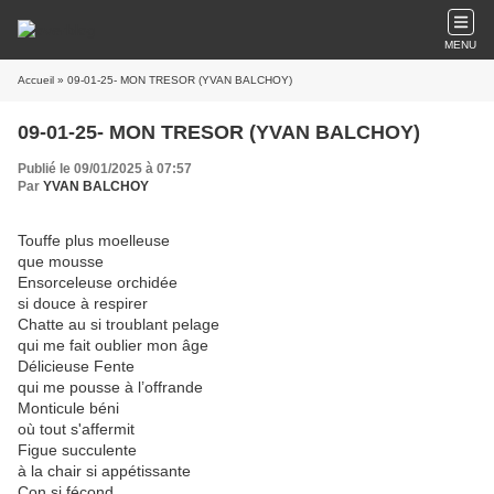
MENU
Accueil
» 09-01-25- MON TRESOR (YVAN BALCHOY)
09-01-25- MON TRESOR (YVAN BALCHOY)
Publié le 09/01/2025 à 07:57
Par
YVAN BALCHOY
Touffe plus moelleuse
que mousse
Ensorceleuse orchidée
si douce à respirer
Chatte au si troublant pelage
qui me fait oublier mon âge
Délicieuse Fente
qui me pousse à l’offrande
Monticule béni
où tout s'affermit
Figue succulente
à la chair si appétissante
Con si fécond