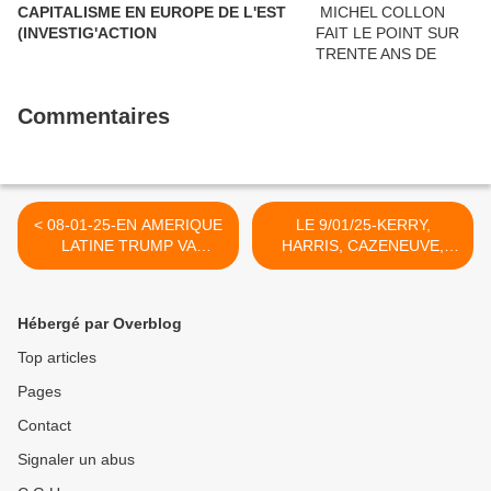
CAPITALISME EN EUROPE DE L'EST
(INVESTIG'ACTION
Commentaires
< 08-01-25-EN AMERIQUE
LE 9/01/25-KERRY,
LATINE TRUMP VA
HARRIS, CAZENEUVE,
TENTER DE COMPENSER
PREDIRENT-ILS : CE
SON DESAVANTAGE VIS A
FURENT BUSH, TRUMP,
VIS DE LA CHINE PAR UNE
BAYROU (GUILLAUME
Hébergé par Overblog
EXACERBATIONµ DE
CONSTANS- LE GRAND
POLITIQUES
SOIR) >
Top articles
INTERVENTIONNISTES
Pages
(LUIS ALBERTO REYGAD-
LE GRAND SOIR)
Contact
Signaler un abus