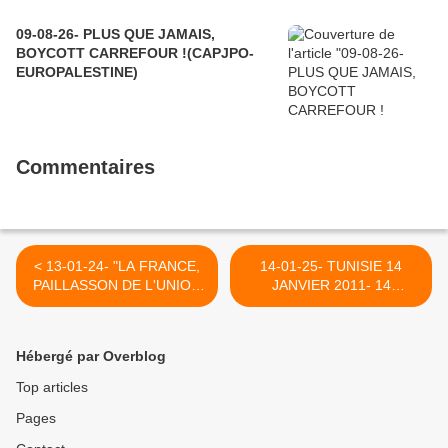
09-08-26- PLUS QUE JAMAIS,
BOYCOTT CARREFOUR !(CAPJPO-
EUROPALESTINE)
Commentaires
< 13-01-24- "LA FRANCE,
14-01-25- TUNISIE 14
PAILLASSON DE L'UNION
JANVIER 2011- 14
EUROPEENNE. ?"
JANVIER 2025 : LA
(INITIATIVE
REVOLUTION NOUS
COMMUNISTE)
APPELLE (SALAH
Hébergé par Overblog
HORCHANI - LE GRAND
SOIR) >
Top articles
Pages