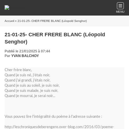
MENU
Accueil
» 21-01-25- CHER FRERE BLANC (Léopold Senghor)
21-01-25- CHER FRERE BLANC (Léopold
Senghor)
Publié le 21/01/2025 à 07:44
Par
YVAN BALCHOY
Cher frère blanc,
Quand je suis né, j'étais noir,
Quand j'ai grandi, j'étais noir,
Quand je suis au soleil, je suis noir,
Quand je suis malade, je suis noir,
Quand je mourrai, je serai noir...
Vous pouvez lire l'intégralité du poème à l'adresse suivante :
http://leschroniquesdeberengere.over-blog.com/2016/03/poeme-