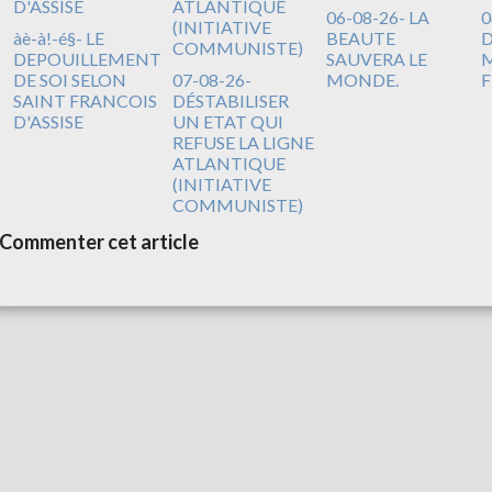
06-08-26- LA
0
àè-à!-é§- LE
BEAUTE
DEPOUILLEMENT
SAUVERA LE
M
DE SOI SELON
07-08-26-
MONDE.
F
SAINT FRANCOIS
DÉSTABILISER
D'ASSISE
UN ETAT QUI
REFUSE LA LIGNE
ATLANTIQUE
(INITIATIVE
COMMUNISTE)
Commenter cet article