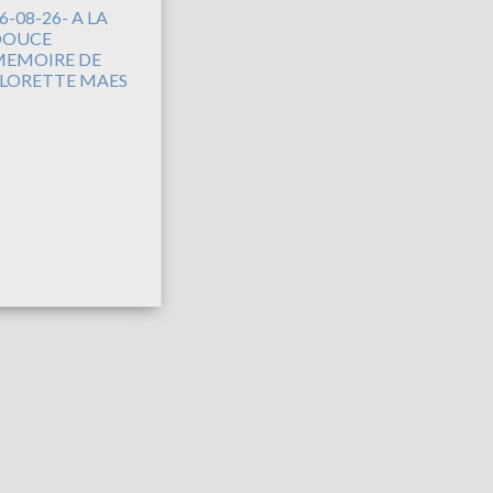
6-08-26- A LA
DOUCE
EMOIRE DE
LORETTE MAES