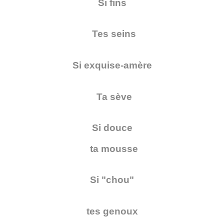
Si fins
Tes seins
Si exquise-amère
Ta sève
Si douce
ta
mousse
Si "chou"
tes genoux