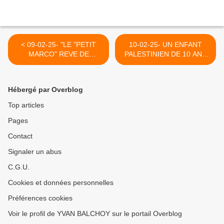
< 09-02-25- "LE "PETIT
10-02-25- UN ENFANT
MARCO" REVE DE
PALESTINIEN DE 10 ANS
DONNER LE JOYAU DE LA
FORCE A LEVER LES
COURONNR A TRUMP
MAINS PAR UNE ARMEE
(HERNANDI CALVO
BARBARE (CAPJPO) >
Hébergé par Overblog
OSPINA-LE GRAND SOIR)
Top articles
Pages
Contact
Signaler un abus
C.G.U.
Cookies et données personnelles
Préférences cookies
Voir le profil de YVAN BALCHOY sur le portail Overblog