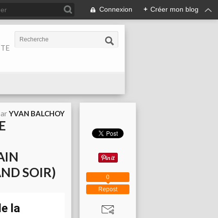
Connexion
+
Créer mon blog
ITE
par
YVAN BALCHOY
E
N
AIN
ND SOIR)
0
Repost
e la