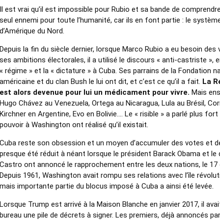
Il est vrai qu’il est impossible pour Rubio et sa bande de comprendre 
seul ennemi pour toute l’humanité, car ils en font partie : le systè
d’Amérique du Nord.
Depuis la fin du siècle dernier, lorsque Marco Rubio a eu besoin des
ses ambitions électorales, il a utilisé le discours « anti-castriste »,
« régime » et la « dictature » à Cuba. Ses parrains de la Fondation 
américaine et du clan Bush le lui ont dit, et c’est ce qu’il a fait.
La Ré
est alors devenue pour lui un médicament pour vivre.
Mais ensu
Hugo Chávez au Venezuela, Ortega au Nicaragua, Lula au Brésil, Cor
Kirchner en Argentine, Evo en Bolivie.... Le « risible » a parlé plus fort
pouvoir à Washington ont réalisé qu’il existait.
Cuba reste son obsession et un moyen d’accumuler des votes et de 
presque été réduit à néant lorsque le président Barack Obama et le 
Castro ont annoncé le rapprochement entre les deux nations, le 1
Depuis 1961, Washington avait rompu ses relations avec l’île révolut
mais importante partie du blocus imposé à Cuba a ainsi été levée.
Lorsque Trump est arrivé à la Maison Blanche en janvier 2017, il avai
bureau une pile de décrets à signer. Les premiers, déjà annoncés par l