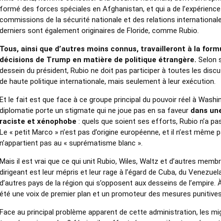
formé des forces spéciales en Afghanistan, et qui a de l’expérience
commissions de la sécurité nationale et des relations international
derniers sont également originaires de Floride, comme Rubio.
Tous, ainsi que d’autres moins connus, travailleront à la form
décisions de Trump en matière de politique étrangère.
Selon s
dessein du président, Rubio ne doit pas participer à toutes les disc
de haute politique internationale, mais seulement à leur exécution.
Et le fait est que face à ce groupe principal du pouvoir réel à Washin
diplomatie porte un stigmate qui ne joue pas en sa faveur
dans une
raciste et xénophobe
: quels que soient ses efforts, Rubio n’a pas
Le « petit Marco » n’est pas d’origine européenne, et il n’est même pas
n’appartient pas au « suprématisme blanc ».
Mais il est vrai que ce qui unit Rubio, Wiles, Waltz et d’autres mem
dirigeant est leur mépris et leur rage à l’égard de Cuba, du Venezuel
d’autres pays de la région qui s’opposent aux desseins de l’empire. 
été une voix de premier plan et un promoteur des mesures punitives
Face au principal problème apparent de cette administration, les mi