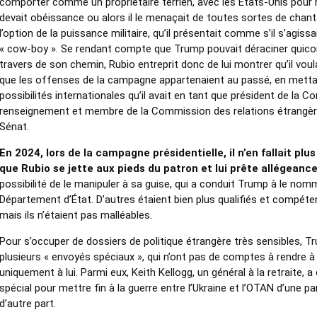
comporter comme un propriétaire terrien, avec les Etats-Unis pour 
devait obéissance ou alors il le menaçait de toutes sortes de chan
l’option de la puissance militaire, qu’il présentait comme s’il s’agissa
« cow-boy ». Se rendant compte que Trump pouvait déraciner quico
travers de son chemin, Rubio entreprit donc de lui montrer qu’il voula
que les offenses de la campagne appartenaient au passé, en mettan
possibilités internationales qu’il avait en tant que président de la 
renseignement et membre de la Commission des relations étrangèr
Sénat.
En 2024, lors de la campagne présidentielle, il n’en fallait pl
que Rubio se jette aux pieds du patron et lui prête allégeance
possibilité de le manipuler à sa guise, qui a conduit Trump à le nomm
Département d’État. D’autres étaient bien plus qualifiés et compéte
mais ils n’étaient pas malléables.
Pour s’occuper de dossiers de politique étrangère très sensibles,
plusieurs « envoyés spéciaux », qui n’ont pas de comptes à rendre à
uniquement à lui. Parmi eux, Keith Kellogg, un général à la retraite
spécial pour mettre fin à la guerre entre l’Ukraine et l’OTAN d’une pa
d’autre part.