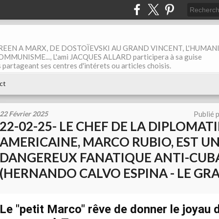
EEN A MARX, DE DOSTOÏEVSKI AU GRAND VINCENT, L'HUMAN
MUNISME..., L'ami JACQUES ALLARD participera à sa guise
rtageant ses centres d'intérets ou articles choisis.
ct
22 Février 2025
Publié 
22-02-25- LE CHEF DE LA DIPLOMATI
AMERICAINE, MARCO RUBIO, EST U
DANGEREUX FANATIQUE ANTI-CUB
(HERNANDO CALVO ESPINA - LE GRA
Le "petit Marco" rêve de donner le joyau d