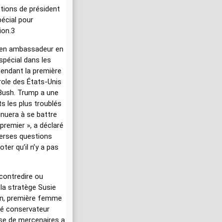
ctions de président
écial pour
ion.3
ncien ambassadeur en
spécial dans les
pendant la première
role des États-Unis
 Bush. Trump a une
ts les plus troublés
inuera à se battre
 premier », a déclaré
verses questions
er qu’il n’y a pas
contredire ou
 la stratège Susie
gan, première femme
uté conservateur
ise de mercenaires a