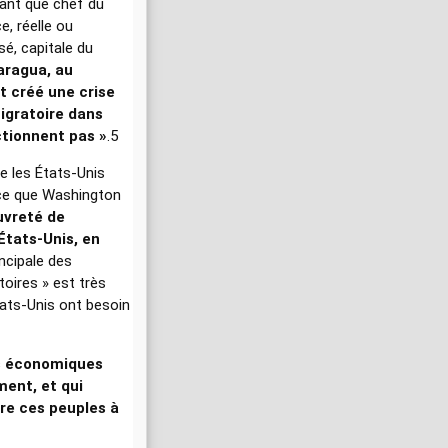
tant que chef du
e, réelle ou
sé, capitale du
aragua, au
t créé une crise
migratoire dans
ctionnent pas »
.5
re les États-Unis
e ce que Washington
vreté de
États-Unis, en
incipale des
toires » est très
États-Unis ont besoin
s économiques
ent, et qui
re ces peuples à