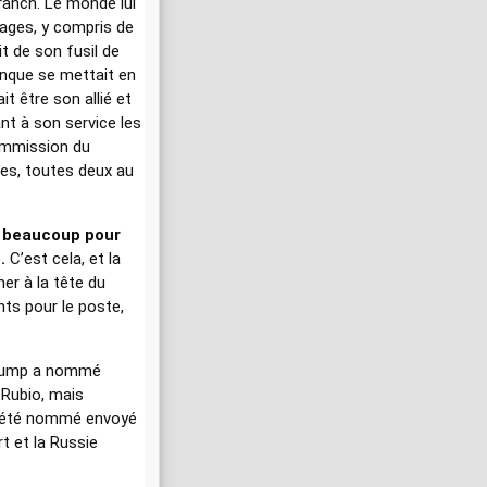
ranch. Le monde lui
tages, y compris de
it de son fusil de
nque se mettait en
it être son allié et
t à son service les
Commission du
es, toutes deux au
us beaucoup pour
.
C’est cela, et la
er à la tête du
nts pour le poste,
 Trump a nommé
 Rubio, mais
, a été nommé envoyé
rt et la Russie