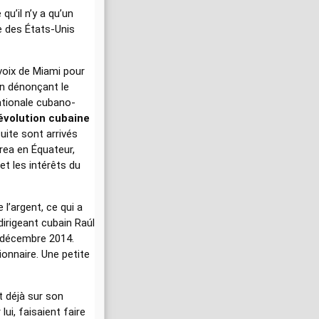
qu’il n’y a qu’un
me des États-Unis
 voix de Miami pour
 en dénonçant le
nationale cubano-
volution cubaine
ite sont arrivés
rea en Équateur,
 et les intérêts du
l’argent, ce qui a
dirigeant cubain Raúl
7 décembre 2014.
ionnaire. Une petite
t déjà sur son
ui, faisaient faire