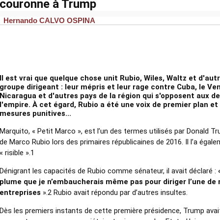
couronne à Trump
Hernando CALVO OSPINA
Il est vrai que quelque chose unit Rubio, Wiles, Waltz et d'a
groupe dirigeant :
leur mépris et leur rage contre Cuba, le Ven
Nicaragua et d'autres pays de la région qui s'opposent aux d
l'empire.
À cet égard, Rubio a été une voix de premier plan e
mesures punitives...
Marquito, « Petit Marco », est l’un des termes utilisés par Donald 
de Marco Rubio lors des primaires républicaines de 2016. Il l’a égale
« risible ».1
Dénigrant les capacités de Rubio comme sénateur, il avait déclaré :
plume que je n’embaucherais même pas pour diriger l’une de 
entreprises
».2 Rubio avait répondu par d’autres insultes.
Dès les premiers instants de cette première présidence, Trump av