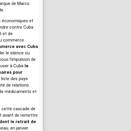
marque de Marco
de.
es économiques et
endre contre Cuba :
é et de
s du commerce
ommerce avec Cuba
.
er le silence ou
ous l’impulsion de
efuser à Cuba
la
saires pour
 liste des pays
ité de relations
 de médicaments et
 à cette cascade de
t avant de remettre
 dont le retrait de
veau, en janvier