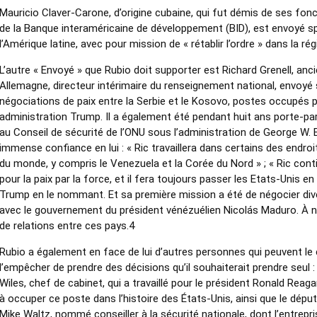
Mauricio Claver-Carone, d’origine cubaine, qui fut démis de ses fon
de la Banque interaméricaine de développement (BID), est envoyé sp
l’Amérique latine, avec pour mission de « rétablir l’ordre » dans la rég
L’autre « Envoyé » que Rubio doit supporter est Richard Grenell, a
Allemagne, directeur intérimaire du renseignement national, envoyé 
négociations de paix entre la Serbie et le Kosovo, postes occupés 
administration Trump. Il a également été pendant huit ans porte-pa
au Conseil de sécurité de l’ONU sous l’administration de George W.
immense confiance en lui : « Ric travaillera dans certains des endroi
du monde, y compris le Venezuela et la Corée du Nord » ; « Ric cont
pour la paix par la force, et il fera toujours passer les Etats-Unis en
Trump en le nommant. Et sa première mission a été de négocier di
avec le gouvernement du président vénézuélien Nicolás Maduro. À not
de relations entre ces pays.4
Rubio a également en face de lui d’autres personnes qui peuvent le 
l’empêcher de prendre des décisions qu’il souhaiterait prendre seul :
Wiles, chef de cabinet, qui a travaillé pour le président Ronald Rea
à occuper ce poste dans l’histoire des États-Unis, ainsi que le dép
Mike Waltz, nommé conseiller à la sécurité nationale, dont l’entrepr