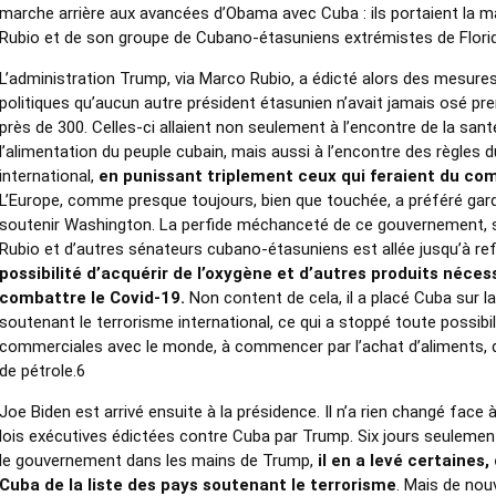
marche arrière aux avancées d’Obama avec Cuba : ils portaient la 
Rubio et de son groupe de Cubano-étasuniens extrémistes de Flori
L’administration Trump, via Marco Rubio, a édicté alors des mesur
politiques qu’aucun autre président étasunien n’avait jamais osé pr
près de 300. Celles-ci allaient non seulement à l’encontre de la sant
l’alimentation du peuple cubain, mais aussi à l’encontre des règle
international,
en punissant triplement ceux qui feraient du c
L’Europe, comme presque toujours, bien que touchée, a préféré gard
soutenir Washington. La perfide méchanceté de ce gouvernement, s
Rubio et d’autres sénateurs cubano-étasuniens est allée jusqu’à r
possibilité d’acquérir de l’oxygène et d’autres produits néces
combattre le Covid-19.
Non content de cela, il a placé Cuba sur la
soutenant le terrorisme international, ce qui a stoppé toute possibil
commerciales avec le monde, à commencer par l’achat d’aliments,
de pétrole.6
Joe Biden est arrivé ensuite à la présidence. Il n’a rien changé face
lois exécutives édictées contre Cuba par Trump. Six jours seulemen
le gouvernement dans les mains de Trump,
il en a levé certaines,
Cuba de la liste des pays soutenant le terrorisme
. Mais de nou