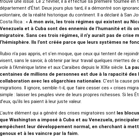
trouvé une issue. Le 2 février, il a effectué sa première tournée en 
département d’État. Deux jours plus tard, il a démontré son ignoranc
volontaire, de la réalité historique du continent. Il a déclaré à San Jo
Costa Rica : «
À mon avis, les trois régimes qui existent au Nic
Venezuela et à Cuba sont des ennemis de l’humanité et ils on
migratoire. Sans ces trois régimes, il n’y aurait pas de crise 
l’hémisphère. Ils l’ont créée parce que leurs systèmes ne fon
Rubio n’a pas appris, et s’en moque, que ceux qui tentent de rejoind
visent, sans le savoir, à obtenir par leur travail quelques miettes d
vole à l’Amérique latine et aux Caraïbes depuis le XIXe siècle.
La pau
centaines de millions de personnes est due à la rapacité des 
collaboration avec les oligarchies nationales
. C’est la cause pr
migrations. Il ignore, semble-t-il, que faire cesser ces « crises migra
simple : laisser les peuples vivre de leurs propres richesses. Si les 
d’eux, qu’ils les paient à leur juste valeur.
L’autre élément qui a généré des crises migratoires sont
les blocu
que Washington a imposé à Cuba et au Venezuela, principalem
empêchent leur développement normal, en cherchant à mett
genoux et à les vaincre par la faim.