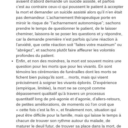
avaient d’abord demandé un suicide assisté, et parfois
c’est au contraire ceux-ci qui poussent le patient à accepter
la mort et demander un suicide assisté alors qu’il n’en était
pas demandeur. L’acharnement thérapeutique porte en
miroir le risque de “l’acharnement autonomique”; sachons
prendre le temps de questionner le patient, de le laisser
cheminer, laissons-le se poser les questions et y répondre,
car la demande première n’est parfois qu’une réaction à
l’anxiété, que cette réaction soit “faites votre maximum” ou
“abrégez”, et sachons plutôt faire affleurer les volontés
profondes du patient.
Enfin, et non des moindres, la mort est souvent moins une
question pour les morts que pour les vivants. En sont
témoins les cérémonies de funérailles dont les morts se
fichent bien puisqu’ils sont… morts, mais qui visent
précisément à soigner les vivants éplorés. D’expérience
(empirique, limitée), la mort ne se conçoit comme
dépassement qualitatif qu’à travers un processus
quantitatif long de pré-agonie et d’agonie, d’allers-retours,
de petites améliorations, de moments où l’on croit que
« cette fois c’est la fin », et finalement non, situation qui
peut être difficile pour la famille, mais qui laisse le temps à
chacun de trouver son rythme autour du malade, de
maturer le deuil futur, de trouver sa place dans la mort, de