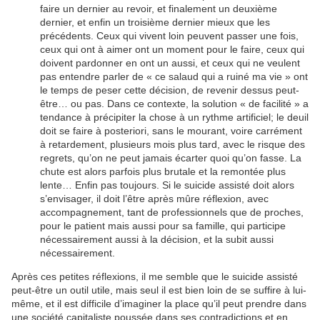
faire un dernier au revoir, et finalement un deuxième
dernier, et enfin un troisième dernier mieux que les
précédents. Ceux qui vivent loin peuvent passer une fois,
ceux qui ont à aimer ont un moment pour le faire, ceux qui
doivent pardonner en ont un aussi, et ceux qui ne veulent
pas entendre parler de « ce salaud qui a ruiné ma vie » ont
le temps de peser cette décision, de revenir dessus peut-
être… ou pas. Dans ce contexte, la solution « de facilité » a
tendance à précipiter la chose à un rythme artificiel; le deuil
doit se faire à posteriori, sans le mourant, voire carrément
à retardement, plusieurs mois plus tard, avec le risque des
regrets, qu’on ne peut jamais écarter quoi qu’on fasse. La
chute est alors parfois plus brutale et la remontée plus
lente… Enfin pas toujours. Si le suicide assisté doit alors
s’envisager, il doit l’être après mûre réflexion, avec
accompagnement, tant de professionnels que de proches,
pour le patient mais aussi pour sa famille, qui participe
nécessairement aussi à la décision, et la subit aussi
nécessairement.
Après ces petites réflexions, il me semble que le suicide assisté
peut-être un outil utile, mais seul il est bien loin de se suffire à lui-
même, et il est difficile d’imaginer la place qu’il peut prendre dans
une société capitaliste poussée dans ses contradictions et en