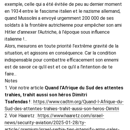
exemple, celle qui a été évitée de peu au dernier moment
en 1934 entre le fascisme italien et le nazisme allemand,
quand Mussolini a envoyé urgemment 200 000 de ses
soldats à la frontière autrichienne pour empêcher son ami
Hitler d’annexer l’Autriche, à l’époque sous influence
italienne !...
Alors, mesurons en toute priorité l’extrême gravité de la
situation, et agissons en conséquence. Car la condition
indispensable pour combattre efficacement son ennemi
est de savoir ce qu’il est et ce qu’il a l’intention de te
faire...
Notes
1. Voir notre article
Quand l’Afrique du Sud des attentes
trahies, trahit aussi son héros Dimitri
Tsafendas !
:
https://www.cadtm.org/Quand-l-Afrique-du-
Sud-des-attentes-trahies-trahit-aussi-son-heros-Dimitri
2. Voir Haaretz :
https://www.haaretz.com/israel-
news/security-aviation/2025-01-28/ty-
article/.premium/israel-serbia-ties-intensify-arms-sales-