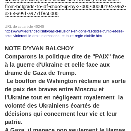
from-belgrade-to-idf-shoot-up-by-3-000/00000194-a962-
d364-a99f-a977ff8c0000
URL de cet article 40248
https://www.legrandsoir.info/pas-d-illusions-en-bons-fascistes-trump-et-ses-
amis-violeront-le-droit-international-et-toute-regle-etablie.html
NOTE D'YVAN BALCHOY
Comparons la politique dite de "PAIX" face
à la guerre d'Ukraine et celle face aux
drame de Gaza de Trump.
Le bouffon de Wshington réclame un sorte
de paix des braves entre Moscou et
l'Ukraine tout en négligeant royalement la
volonté des Ukrainiens écartés de
décisions qui concernent leur vie et leur
patrie.
A Gaza, il menace non seulement le Hamas