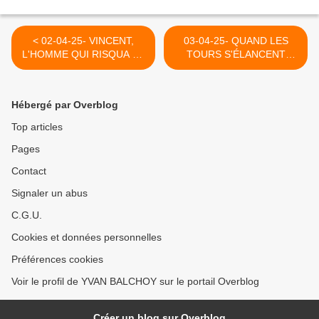
< 02-04-25- VINCENT,
03-04-25- QUAND LES
L'HOMME QUI RISQUA SA
TOURS S'ÉLANCENT
VIE POUR DE VRAI
VERS LE CIEL : LA
CATHEDRALE DE
CHARTRES >
Hébergé par Overblog
Top articles
Pages
Contact
Signaler un abus
C.G.U.
Cookies et données personnelles
Préférences cookies
Voir le profil de YVAN BALCHOY sur le portail Overblog
Créer un blog sur Overblog