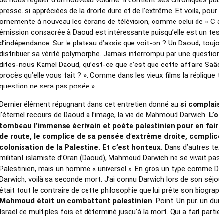
de nous régaler d’un nouveau volume. Il contient ses chroniques pub
presse, si appréciées de la droite dure et de l’extrême. Et voilà, pour 
ornemente à nouveau les écrans de télévision, comme celui de « C 
émission consacrée à Daoud est intéressante puisqu’elle est un test
d’indépendance. Sur le plateau d’assis que voit-on ? Un Daoud, touj
distribuer sa vérité polymorphe. Jamais interrompu par une question
dites-nous Kamel Daoud, qu’est-ce que c’est que cette affaire Saâ
procès qu’elle vous fait ? ». Comme dans les vieux films la réplique 
question ne sera pas posée ».
Dernier élément répugnant dans cet entretien donné au
si complais
l’éternel recours de Daoud à l’image, la vie de Mahmoud Darwich.
L’o
tombeau l’immense écrivain et poète palestinien pour en fa
de route, le complice de sa pensée d’extrême droite, complic
colonisation de la Palestine. Et c’est honteux.
Dans d’autres tex
militant islamiste d’Oran (Daoud), Mahmoud Darwich ne se vivait 
Palestinien, mais un homme « universel ». En gros un type comme 
Darwich, voilà sa seconde mort. J’ai connu Darwich lors de son séjou
était tout le contraire de cette philosophie que lui prête son biogra
Mahmoud était un combattant palestinien.
Point. Un pur, un du
Israël de multiples fois et déterminé jusqu’à la mort. Qui a fait part