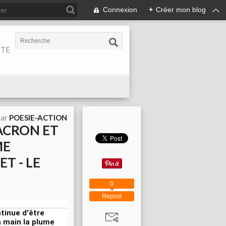
Connexion
+
Créer mon blog
ITE
par
POESIE-ACTION
MACRON ET
ME
T - LE
0
Repost
tinue d'être
a main la plume