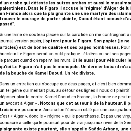
d'un arabe qui déteste les autres arabes et aussi le musulma
palestiniens.
Dans le Figaro il accuse le "régime" d'Alger de lu
en France alors que la plaignante une une martyre des islamis
trouver le courage de porter plainte,
Daoud étant accusé d'avo
passé"
.
Si une lame de couteau placée sur la carotide on me contraignait à
journal, version papier,
j’opterai pour le Figaro. Son papier (je ne
articles) est de bonne qualité et ses pages nombreuses.
Pour 
bricoleur Le Figaro serait un outil pratique : étalées au sol ses page
le parquet quand on repeint les murs.
Utile aussi pour véhiculer 
qu’ici Le Figaro n’ait pas le monopole. Un dernier bobard m’a att
de la bouche de Kamel Daoud. Un récidiviste.
Dans un entretien qui n’occupe que deux pages, et c’est bien domm
un tel génie qui méritait plus, au détour des lignes il nous dit plaintif
déposer plainte contre Kamel Daoud en France ; la France ne peut
un avocat à Alger » .
Notons que cet auteur à de la hauteur, il pa
troisième personne
. Ainsi selon l’écrivain ciblé par une assignation
c’est « Alger », donc le « régime » qui le pourchasse. Et pas une virgul
consacré à celle qui le poursuit pour de vrai jusqu’aux rives de la Se
plaignante existe pourtant, elle s’appelle Saâda Arbane, une s