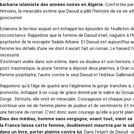
barbarie islamiste des années noires en Algérie.
Confortée par
témoins, la miraculée estime que Daoud a pillé l’histoire de sa vie af
goncourisé.
Eclairons le lecteur auquel ont échappé les épisodes du feuilleton 
circonstance. Rappelons que la femme de Daoud était, naguère à l’hô
psychiatre de la rescapée Saâda Arbane. Et Daoud est aujourd’hui a
femme les détails d’une vie dont il aurait fait un roman. Le hasard f
nécessité.
S’estimant violée dans son intime, dans sa douleur et son histoire
post-traumatique, la jeune femme a déposé deux plaintes, à Oran c
femme psychiatre, l’autre contre le seul Daoud et l’éditeur Gallimard,
Rappelons qu’à l’âge de quatre ans l’algérienne la gorge tranchée à,
pronostic, échappé à un coup de grâce donné par le sabre du Group
Gorge . Détruite, elle revit en miraculée. Courageuse et chaque jour «
continue une vie de femme pleine de pudeur et de sentiments. Et n’
une héroïne de roman. C’est donc avec courage qu’elle a porté plain
Dieu des médias, homme sans vergogne, osant tout, vient se 
la France laisse cette femme, doublement meurtrie par le sa
dans un livre, porter plainte contre lui
. Dans l’esprit de Daoud -si