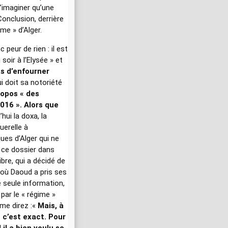
’imaginer qu’une
Conclusion, derrière
me » d’Alger.
eur de rien : il est
soir à l’Elysée » et
as d’enfourner
ui doit sa notoriété
ropos « des
016 ». Alors que
’hui la doxa, la
uerelle à
ues d’Alger qui ne
 ce dossier dans
bre, qui a décidé de
à où Daoud a pris ses
 seule information,
par le « régime »
me direz :«
Mais, à
 c’est exact. Pour