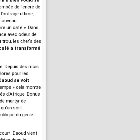
l a bien voulu se
ombée de l’encre de
 l’outrage ultime,
e nouveau
ire un café ». Dans
nace avec odeur de
 trou, les chefs des
 café a transformé
le. Depuis des mois
olores pour les
aoud se voit
temps » cela montre
és d’Afrique. Bonus
 de martyr de
e qu’un sort
publique du génie
court, Daoud vient