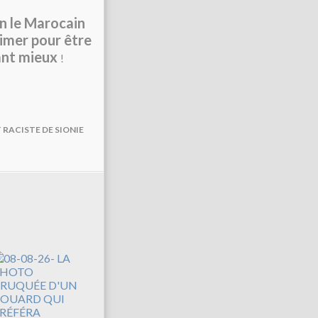
n le M
arocain
rimer pour être
tant mieux
!
 RACISTE DE SIONIE