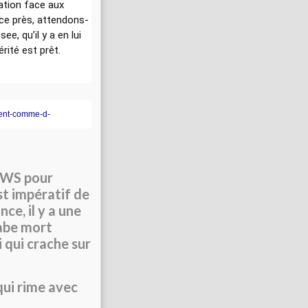
tation face aux
ce près, attendons-
e, qu’il y a en lui
rité est prêt.
ment-comme-d-
NEWS pour
est impératif de
nce, il y a une
rabe mort
i qui crache sur
qui rime avec