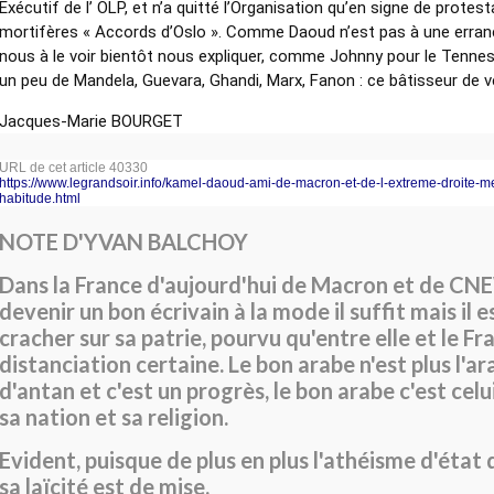
Exécutif de l’ OLP, et n’a quitté l’Organisation qu’en signe de protes
mortifères « Accords d’Oslo ». Comme Daoud n’est pas à une erran
nous à le voir bientôt nous expliquer, comme Johnny pour le Tennesse
un peu de Mandela, Guevara, Ghandi, Marx, Fanon : ce bâtisseur de vé
Jacques-Marie BOURGET
URL de cet article 40330
https://www.legrandsoir.info/kamel-daoud-ami-de-macron-et-de-l-extreme-droite-
habitude.html
NOTE D'YVAN BALCHOY
Dans la France d'aujourd'hui de Macron et de C
devenir un bon écrivain à la mode il suffit mais il 
cracher sur sa patrie, pourvu qu'entre elle et le Fra
distanciation certaine. Le bon arabe n'est plus l'a
d'antan et c'est un progrès, le bon arabe c'est celu
sa nation et sa religion.
Evident, puisque de plus en plus l'athéisme d'état 
sa laïcité est de mise.