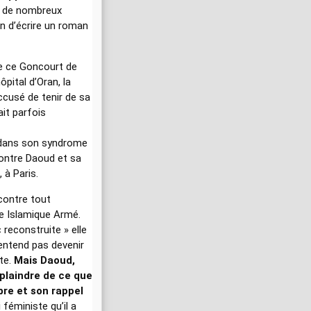
 de nombreux
in d’écrire un roman
de ce Goncourt de
pital d’Oran, la
ccusé de tenir de sa
ait parfois
, dans son syndrome
ontre Daoud et sa
 à Paris.
 contre tout
e Islamique Armé.
 reconstruite » elle
entend pas devenir
te.
Mais Daoud,
plaindre de ce que
bre et son rappel
 féministe qu’il a