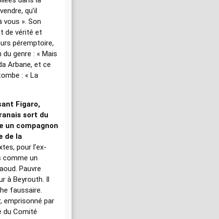
liées dans la
vendre, qu’il
à vous ». Son
 de vérité et
ours péremptoire,
 du genre : « Mais
da Arbane, et ce
tombe : « La
ant Figaro,
ranais sort du
ire un compagnon
e de la
tes, pour l’ex-
pas comme un
Daoud. Pauvre
r à Beyrouth. Il
phe faussaire.
r, emprisonné par
ie du Comité