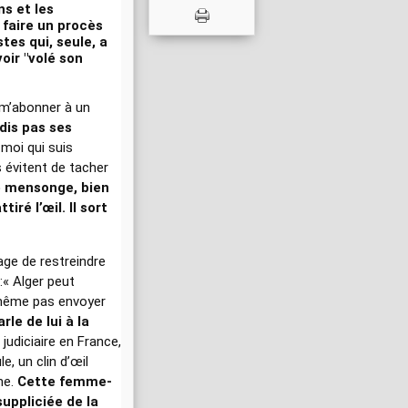
ns et les
i faire un procès
tes qui, seule, a
ir "volé son
 m’abonner à un
 dis pas ses
moi qui suis
s évitent de tacher
le mensonge, bien
iré l’œil. Il sort
age de restreindre
 :« Alger peut
 même pas envoyer
rle de lui à la
 judiciaire en France,
e, un clin d’œil
ine.
Cette femme-
uppliciée de la