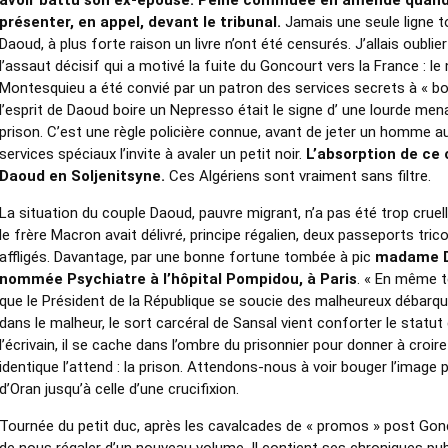
avoir battu son ex-épouse. Peine commuée en amende quand i
présenter, en appel, devant le tribunal.
Jamais une seule ligne t
Daoud, à plus forte raison un livre n’ont été censurés. J’allais oublier
l’assaut décisif qui a motivé la fuite du Goncourt vers la France : l
Montesquieu a été convié par un patron des services secrets à « bo
l’esprit de Daoud boire un Nepresso était le signe d’ une lourde me
prison. C’est une règle policière connue, avant de jeter un homme au
services spéciaux l’invite à avaler un petit noir.
L’absorption de ce
Daoud en Soljenitsyne.
Ces Algériens sont vraiment sans filtre.
La situation du couple Daoud, pauvre migrant, n’a pas été trop cruel
le frère Macron avait délivré, principe régalien, deux passeports tric
affligés. Davantage, par une bonne fortune tombée à pic
madame D
nommée Psychiatre à l’hôpital Pompidou, à Paris
. « En même 
que le Président de la République se soucie des malheureux débarqu
dans le malheur, le sort carcéral de Sansal vient conforter le statut
l’écrivain, il se cache dans l’ombre du prisonnier pour donner à croir
identique l’attend : la prison. Attendons-nous à voir bouger l’image 
d’Oran jusqu’à celle d’une crucifixion.
Tournée du petit duc, après les cavalcades de « promos » post Gon