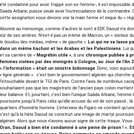
été condamné pour avoir frappé son ex-femme-, il est impossible d
Saäda Arbane, puisse seule avoir l’outrecuidance de le contraindre. 
cette assignation nous devons voir la main ferme et inique du « régi
Abonné au mensonge, comme d’autres le sont à EDF, Daoud n’a donc p
sûr de ses arrières. N’est-il pas un intime de Macron, un « visiteur du 
le doudou des médias, même « de gauche ».
Lui qui ne se lasse p
dans un même hachoir et les Arabes et les Palestiniens.
Lui q
et sa carrière de «
Magrébin utile »
, à une
chronique publiée à p
femmes violées par des immigrés à Cologne, au Jour de l’An 2
« l’information » était un sinistre bidonnage
. Donc, voici aujourd
« ligne générale » : c’est bien le gouvernement algérien qui cherche q
l’intouchable devant le TGI de Paris. Contre l’avis de nombreux caciq
souhaitaient pas que les magistrats de l’ancien pays colon mettent
leur balance. Et, pourtant, c’est bien l’unique Saâda Arbane, femme li
poursuivre jusqu’à Paris celui qu’elle accuse du vol de son passé ; l
quartiers d’honnête homme. L’interview du Figaro ne contient qu’une
c’est qu’à la hâte Daoud se construit une image de martyr poursuivi 
algérien. Alors que nous n’avons aucun signe de cette traque. Vous 
Oran, Daoud a bien été condamné à une peine de prison ! ». Et