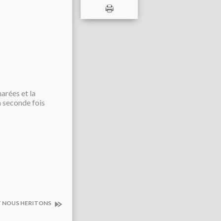
marées et la
a seconde fois
NT NOUS HERITONS