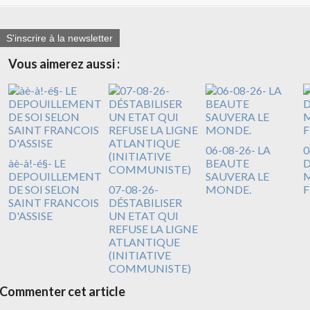
S'inscrire à la newsletter
Vous aimerez aussi :
06-08-26- LA
0
àè-à!-é§- LE
BEAUTE
DEPOUILLEMENT
SAUVERA LE
M
DE SOI SELON
07-08-26-
MONDE.
F
SAINT FRANCOIS
DÉSTABILISER
D'ASSISE
UN ETAT QUI
REFUSE LA LIGNE
ATLANTIQUE
(INITIATIVE
COMMUNISTE)
Commenter cet article