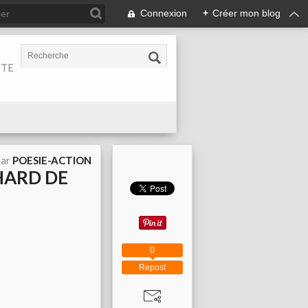
Connexion
+
Créer mon blog
ITE
par
POESIE-ACTION
LHARD DE
0
Repost